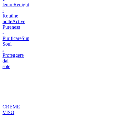
lenire
Renight
-
Routine
notte
Active
Pureness
-
Purificare
Sun
Soul
-
Proteggere
dal
sole
CREME
VISO