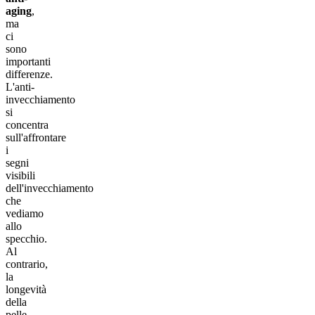
aging
,
ma
ci
sono
importanti
differenze.
L'anti-
invecchiamento
si
concentra
sull'affrontare
i
segni
visibili
dell'invecchiamento
che
vediamo
allo
specchio.
Al
contrario,
la
longevità
della
pelle