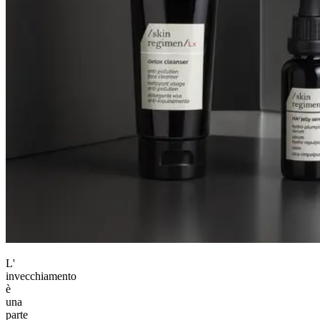
L'
invecchiamento
è
una
parte