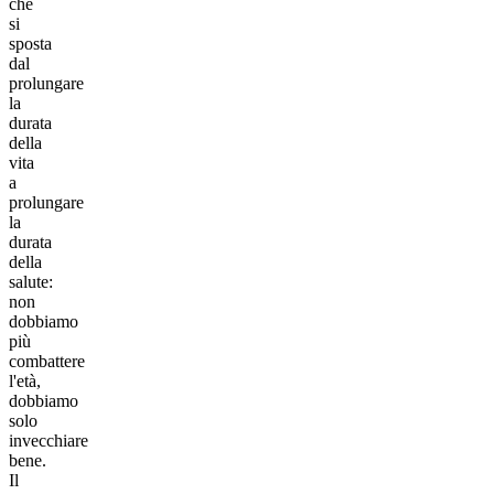
che
si
sposta
dal
prolungare
la
durata
della
vita
a
prolungare
la
durata
della
salute:
non
dobbiamo
più
combattere
l'età,
dobbiamo
solo
invecchiare
bene.
Il