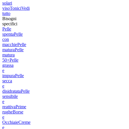
solari
viso
Tonici
Vedi
tutto
Bisogni
specifici
Pelle
spenta
Pelle
con
macchie
Pelle
matura
Pelle
matura
50+
Pelle
grassa
e
impura
Pelle
secca
e
disidratata
Pelle
sensibile
e
reattiva
Prime
rughe
Borse
e
Occhiaie
Creme
e