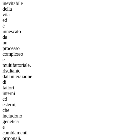
inevitabile
della
vita
ed
è
innescato
da
un
processo
complesso
e
multifattoriale,
risultante
dall'interazione
di
fattori
interni
ed
esterni,
che
includono
genetica
e
cambiamenti
ormonali,