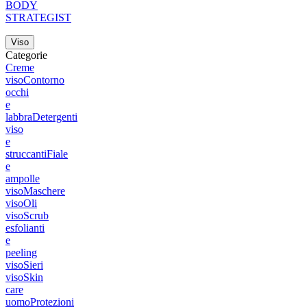
BODY
STRATEGIST
Viso
Categorie
Creme
viso
Contorno
occhi
e
labbra
Detergenti
viso
e
struccanti
Fiale
e
ampolle
viso
Maschere
viso
Oli
viso
Scrub
esfolianti
e
peeling
viso
Sieri
viso
Skin
care
uomo
Protezioni