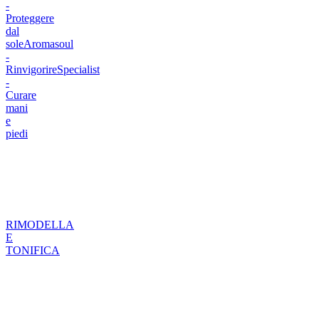
-
Proteggere
dal
sole
Aromasoul
-
Rinvigorire
Specialist
-
Curare
mani
e
piedi
RIMODELLA
E
TONIFICA