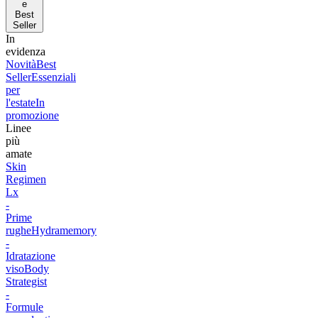
e
Best
Seller
In
evidenza
Novità
Best
Seller
Essenziali
per
l'estate
In
promozione
Linee
più
amate
Skin
Regimen
Lx
-
Prime
rughe
Hydramemory
-
Idratazione
viso
Body
Strategist
-
Formule