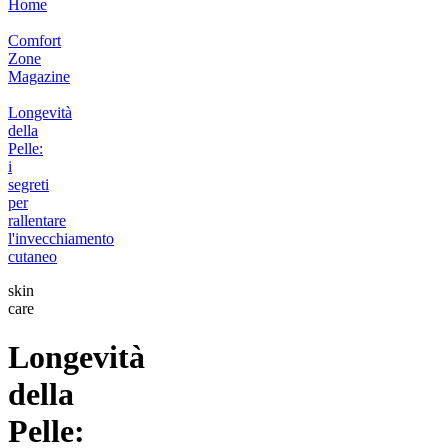
Home
Comfort
Zone
Magazine
Longevità
della
Pelle:
i
segreti
per
rallentare
l'invecchiamento
cutaneo
skin
care
Longevità
della
Pelle: