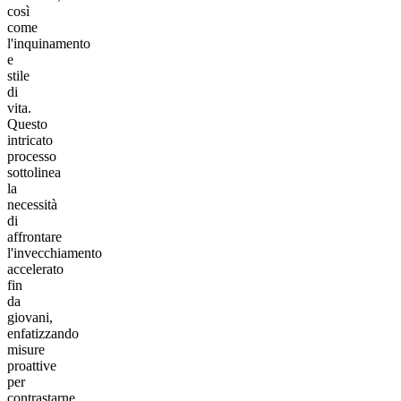
così
come
l'inquinamento
e
stile
di
vita.
Questo
intricato
processo
sottolinea
la
necessità
di
affrontare
l'invecchiamento
accelerato
fin
da
giovani,
enfatizzando
misure
proattive
per
contrastarne