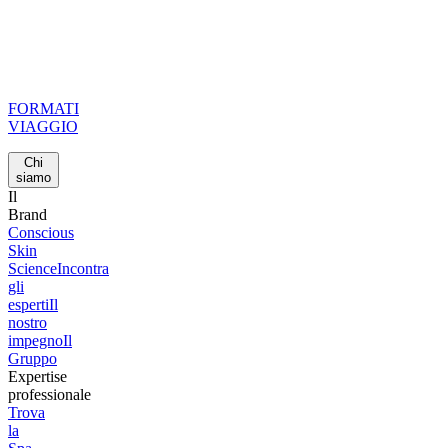
FORMATI
VIAGGIO
Chi
siamo
Il
Brand
Conscious
Skin
Science
Incontra
gli
esperti
Il
nostro
impegno
Il
Gruppo
Expertise
professionale
Trova
la