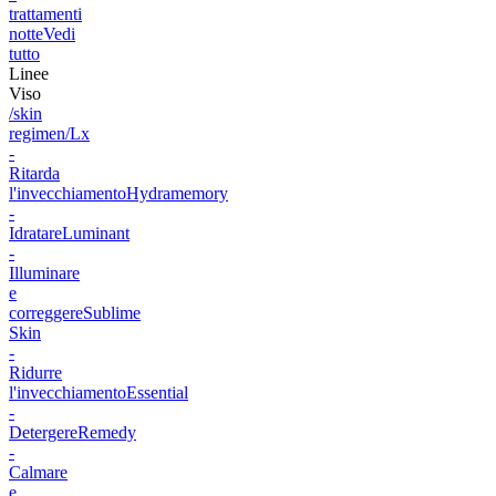
trattamenti
notte
Vedi
tutto
Linee
Viso
/skin
regimen/Lx
-
Ritarda
l'invecchiamento
Hydramemory
-
Idratare
Luminant
-
Illuminare
e
correggere
Sublime
Skin
-
Ridurre
l'invecchiamento
Essential
-
Detergere
Remedy
-
Calmare
e