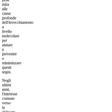
mira
alle
cause
profonde
dell'invecchiamento
a
livello
molecolare
per
aiutare
a
prevenire
o
minimizzare
questi
segni.
Negli
ultimi
anni,
l'interesse
comune
verso
la
skincare