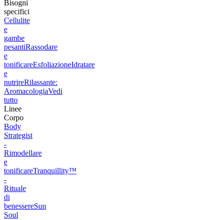
Bisogni
specifici
Cellulite
e
gambe
pesanti
Rassodare
e
tonificare
Esfoliazione
Idratare
e
nutrire
Rilassante:
Aromacologia
Vedi
tutto
Linee
Corpo
Body
Strategist
-
Rimodellare
e
tonificare
Tranquillity™
-
Rituale
di
benessere
Sun
Soul