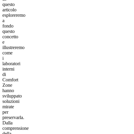
questo
articolo
esploreremo
a
fondo
questo
concetto
e
illustreremo
come
i
laboratori
interni
di
Comfort
Zone
hanno
sviluppato
soluzioni
mirate
per
preservarla.
Dalla
comprensione
della