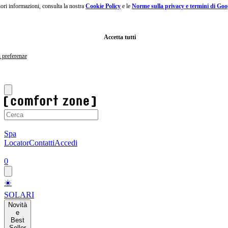
giori informazioni, consulta la nostra
Cookie Policy
e le
Norme sulla privacy e termini di Goo
Passa
al
contenuto
principale
Vai
Accetta tutti
al
footer
i preferenze
Maschera viso in regalo con ordini da 100€.
Acquista ora
1
Spa
Locator
Contatti
Accedi
0
☀️
SOLARI
Novità
e
Best
Seller