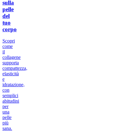
sulla
pelle
del
tuo
corpo
Scopri
come
il
collagene
supporta
compattezza,
elasticità
e
idratazione,
con
semplici
abitudini
per
una
pelle
più
sana.