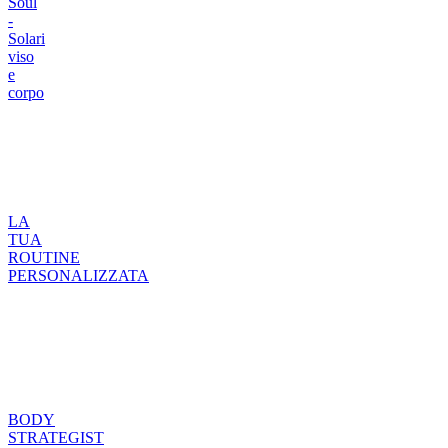
Soul
-
Solari
viso
e
corpo
LA
TUA
ROUTINE
PERSONALIZZATA
BODY
STRATEGIST