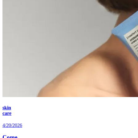
skin
care
4/20/2026
Come