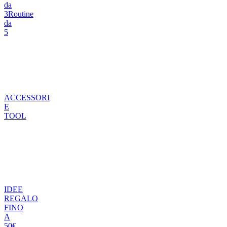
da
3
Routine
da
5
ACCESSORI
E
TOOL
IDEE
REGALO
FINO
A
50€