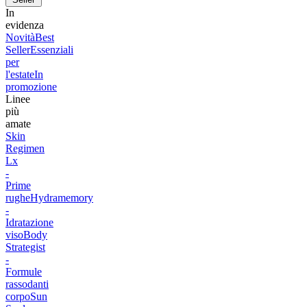
In
evidenza
Novità
Best
Seller
Essenziali
per
l'estate
In
promozione
Linee
più
amate
Skin
Regimen
Lx
-
Prime
rughe
Hydramemory
-
Idratazione
viso
Body
Strategist
-
Formule
rassodanti
corpo
Sun