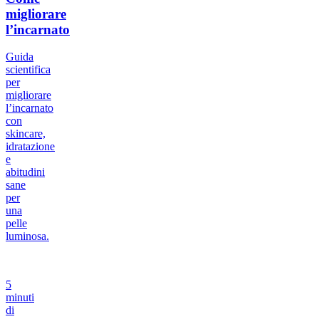
migliorare
l’incarnato
Guida
scientifica
per
migliorare
l’incarnato
con
skincare,
idratazione
e
abitudini
sane
per
una
pelle
luminosa.
5
minuti
di