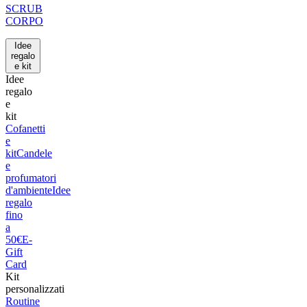
SCRUB
CORPO
Idee
regalo
e kit
Idee
regalo
e
kit
Cofanetti
e
kit
Candele
e
profumatori
d'ambiente
Idee
regalo
fino
a
50€
E-
Gift
Card
Kit
personalizzati
Routine