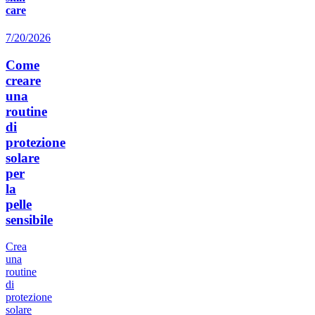
care
7/20/2026
Come
creare
una
routine
di
protezione
solare
per
la
pelle
sensibile
Crea
una
routine
di
protezione
solare