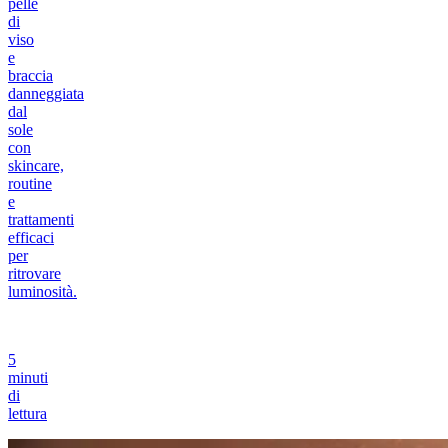
pelle
di
viso
e
braccia
danneggiata
dal
sole
con
skincare,
routine
e
trattamenti
efficaci
per
ritrovare
luminosità.
5
minuti
di
lettura