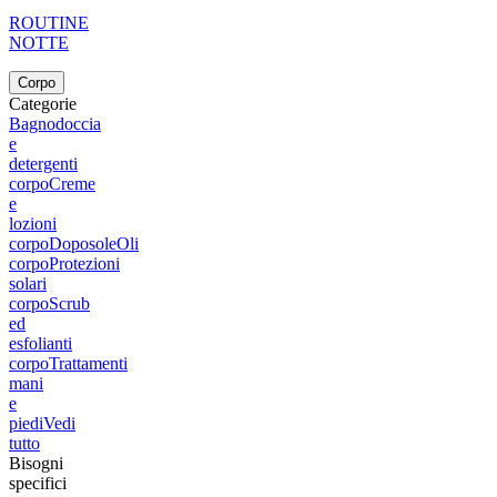
ROUTINE
NOTTE
Corpo
Categorie
Bagnodoccia
e
detergenti
corpo
Creme
e
lozioni
corpo
Doposole
Oli
corpo
Protezioni
solari
corpo
Scrub
ed
esfolianti
corpo
Trattamenti
mani
e
piedi
Vedi
tutto
Bisogni
specifici