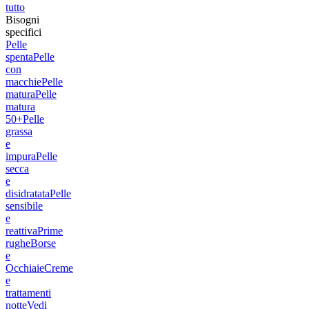
tutto
Bisogni
specifici
Pelle
spenta
Pelle
con
macchie
Pelle
matura
Pelle
matura
50+
Pelle
grassa
e
impura
Pelle
secca
e
disidratata
Pelle
sensibile
e
reattiva
Prime
rughe
Borse
e
Occhiaie
Creme
e
trattamenti
notte
Vedi