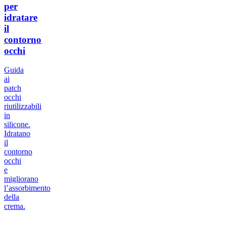
per
idratare
il
contorno
occhi
Guida
ai
patch
occhi
riutilizzabili
in
silicone.
Idratano
il
contorno
occhi
e
migliorano
l’assorbimento
della
crema.