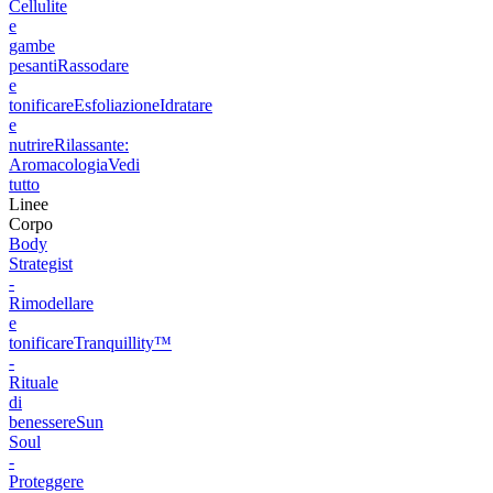
Cellulite
e
gambe
pesanti
Rassodare
e
tonificare
Esfoliazione
Idratare
e
nutrire
Rilassante:
Aromacologia
Vedi
tutto
Linee
Corpo
Body
Strategist
-
Rimodellare
e
tonificare
Tranquillity™
-
Rituale
di
benessere
Sun
Soul
-
Proteggere