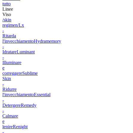
tutto
Linee
Viso
/skin
regimen/Lx
-
Ritarda
l'invecchiamento
Hydramemory
-
Idratare
Luminant
-
Illuminare
e
correggere
Sublime
Skin
-
Ridurre
l'invecchiamento
Essential
-
Detergere
Remedy
-
Calmare
e
lenire
Renight
-