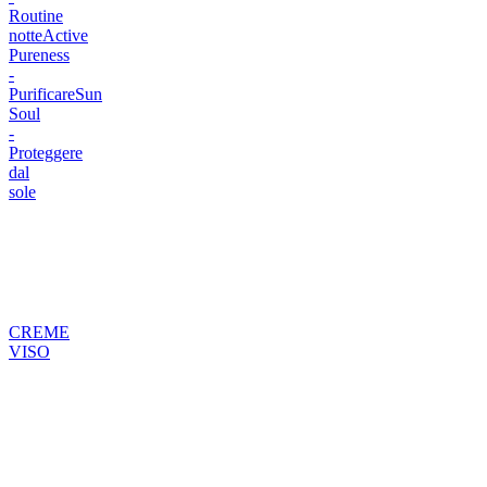
Routine
notte
Active
Pureness
-
Purificare
Sun
Soul
-
Proteggere
dal
sole
CREME
VISO