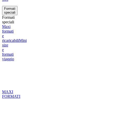
Formati
speciali
Formati
speciali
Maxi
formati
e
ricaricabili
Mini
size
e
formati
viaggio
MAXI
FORMATI