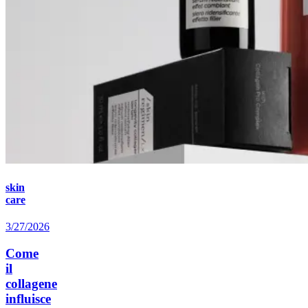
skin
care
3/27/2026
Come
il
collagene
influisce