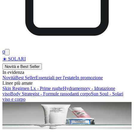
0
☀️ SOLARI
Novità e Best Seller
In evidenza
Novità
Best Seller
Essenziali per l'estate
In promozione
Linee più amate
Skin Regimen Lx - Prime rughe
Hydramemory - Idratazione
viso
Body Strategist - Formule rassodanti corpo
Sun Soul - Solari
viso e corpo