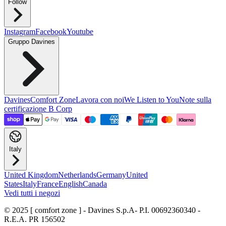
Follow
Instagram
Facebook
Youtube
Gruppo Davines
Davines
Comfort Zone
Lavora con noi
We Listen to You
Note sulla
certificazione B Corp
Italy
United Kingdom
Netherlands
Germany
United
States
Italy
France
English
Canada
Vedi tutti i negozi
© 2025 [ comfort zone ] - Davines S.p.A
- P.I. 00692360340 -
R.E.A. PR 156502