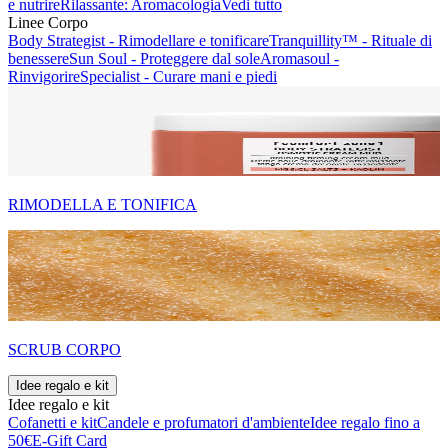
e nutrire
Rilassante: Aromacologia
Vedi tutto
Linee Corpo
Body Strategist - Rimodellare e tonificare
Tranquillity™ - Rituale di
benessere
Sun Soul - Proteggere dal sole
Aromasoul -
Rinvigorire
Specialist - Curare mani e piedi
RIMODELLA E TONIFICA
SCRUB CORPO
Idee regalo e kit
Idee regalo e kit
Cofanetti e kit
Candele e profumatori d'ambiente
Idee regalo fino a
50€
E-Gift Card