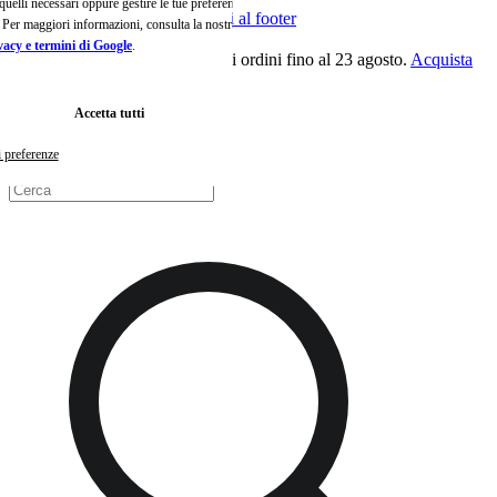
o quelli necessari oppure gestire le tue preferenze
Passa al contenuto principale
Vai al footer
e. Per maggiori informazioni, consulta la nostra
vacy e termini di Google
.
M
🏖️Spedizione gratuita su tutti gli ordini fino al 23 agosto.
Acquista
ora
🏖️
Accetta tutti
i preferenze