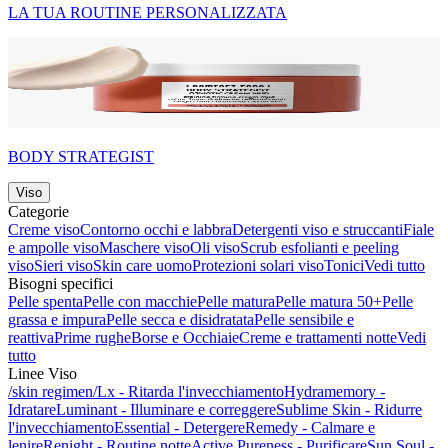
LA TUA ROUTINE PERSONALIZZATA
BODY STRATEGIST
Viso
Categorie
Creme viso
Contorno occhi e labbra
Detergenti viso e struccanti
Fiale
e ampolle viso
Maschere viso
Oli viso
Scrub esfolianti e peeling
viso
Sieri viso
Skin care uomo
Protezioni solari viso
Tonici
Vedi tutto
Bisogni specifici
Pelle spenta
Pelle con macchie
Pelle matura
Pelle matura 50+
Pelle
grassa e impura
Pelle secca e disidratata
Pelle sensibile e
reattiva
Prime rughe
Borse e Occhiaie
Creme e trattamenti notte
Vedi
tutto
Linee Viso
/skin regimen/Lx - Ritarda l'invecchiamento
Hydramemory -
Idratare
Luminant - Illuminare e correggere
Sublime Skin - Ridurre
l'invecchiamento
Essential - Detergere
Remedy - Calmare e
lenire
Renight - Routine notte
Active Pureness - Purificare
Sun Soul -