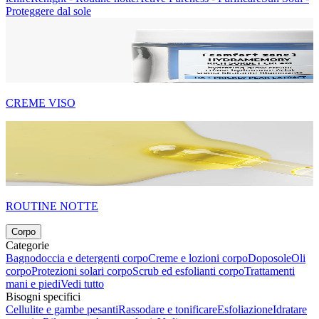
Proteggere dal sole
CREME VISO
ROUTINE NOTTE
Corpo
Categorie
Bagnodoccia e detergenti corpo
Creme e lozioni corpo
Doposole
Oli
corpo
Protezioni solari corpo
Scrub ed esfolianti corpo
Trattamenti
mani e piedi
Vedi tutto
Bisogni specifici
Cellulite e gambe pesanti
Rassodare e tonificare
Esfoliazione
Idratare