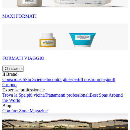
MAXI FORMATI
FORMATI VIAGGIO
Chi siamo
Il Brand
Conscious Skin Science
Incontra gli esperti
Il nostro impegno
Il
Gruppo
Expertise professionale
Trova la Spa più vicina
Trattamenti professionali
Best Spas Around
the World
Blog
Comfort Zone Magazine