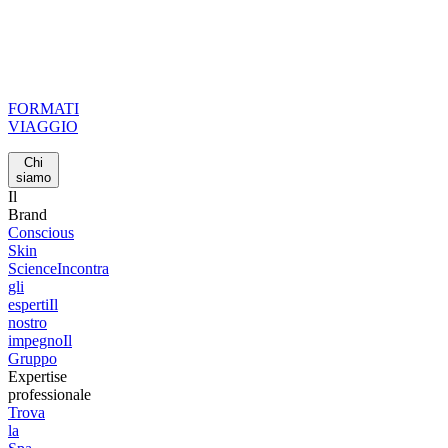
FORMATI
VIAGGIO
Chi
siamo
Il
Brand
Conscious
Skin
Science
Incontra
gli
esperti
Il
nostro
impegno
Il
Gruppo
Expertise
professionale
Trova
la