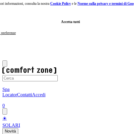
giori informazioni, consulta la nostra
Cookie Policy
e le
Norme sulla privacy e termini di Goo
Passa
al
contenuto
principale
Vai
Accetta tutti
al
footer
i preferenze
M
🏖️Spedizione gratuita su tutti gli ordini fino al 23 agosto.
Acquista
ora
🏖️
Spa
Locator
Contatti
Accedi
0
☀️
SOLARI
Novità