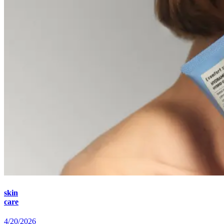
skin
care
4/20/2026