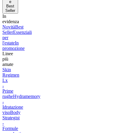
e
Best
Seller
In
evidenza
Novità
Best
Seller
Essenziali
per
l'estate
In
promozione
Linee
più
amate
Skin
Regimen
Lx
-
Prime
rughe
Hydramemory
-
Idratazione
viso
Body
Strategist
-
Formule