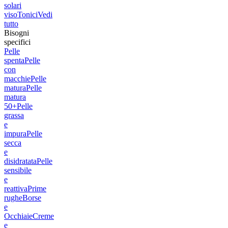
solari
viso
Tonici
Vedi
tutto
Bisogni
specifici
Pelle
spenta
Pelle
con
macchie
Pelle
matura
Pelle
matura
50+
Pelle
grassa
e
impura
Pelle
secca
e
disidratata
Pelle
sensibile
e
reattiva
Prime
rughe
Borse
e
Occhiaie
Creme
e