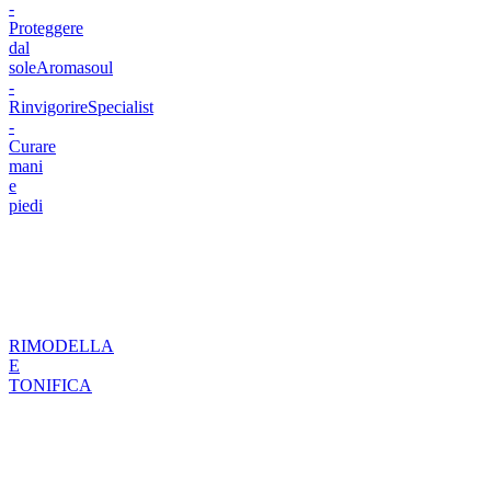
-
Proteggere
dal
sole
Aromasoul
-
Rinvigorire
Specialist
-
Curare
mani
e
piedi
RIMODELLA
E
TONIFICA