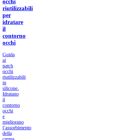
occhi
riutilizzabili
per
idratare
il
contorno
occhi
Guida
ai
patch
occhi
riutilizzabili
in
silicone.
Idratano
il
contorno
occhi
e
migliorano
l’assorbimento
della
crema.