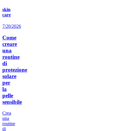
skin
care
7/20/2026
Come
creare
una
routine
di
protezione
solare
per
la
pelle
sensibile
Crea
una
routine
di