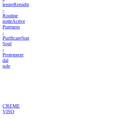
lenire
Renight
-
Routine
notte
Active
Pureness
-
Purificare
Sun
Soul
-
Proteggere
dal
sole
CREME
VISO