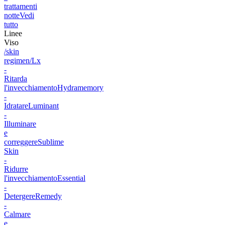
trattamenti
notte
Vedi
tutto
Linee
Viso
/skin
regimen/Lx
-
Ritarda
l'invecchiamento
Hydramemory
-
Idratare
Luminant
-
Illuminare
e
correggere
Sublime
Skin
-
Ridurre
l'invecchiamento
Essential
-
Detergere
Remedy
-
Calmare
e