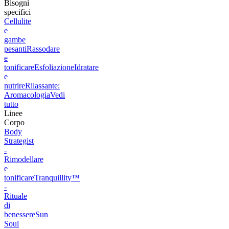
Bisogni
specifici
Cellulite
e
gambe
pesanti
Rassodare
e
tonificare
Esfoliazione
Idratare
e
nutrire
Rilassante:
Aromacologia
Vedi
tutto
Linee
Corpo
Body
Strategist
-
Rimodellare
e
tonificare
Tranquillity™
-
Rituale
di
benessere
Sun
Soul