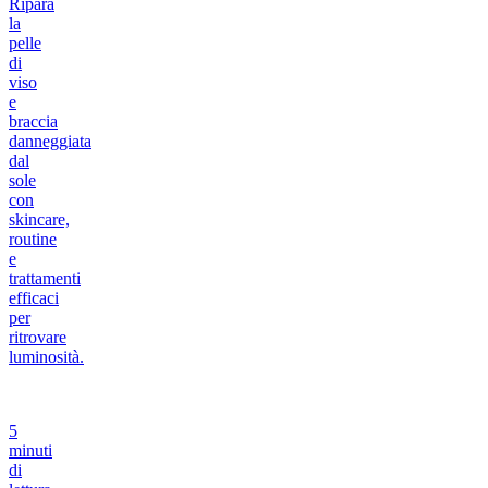
Ripara
la
pelle
di
viso
e
braccia
danneggiata
dal
sole
con
skincare,
routine
e
trattamenti
efficaci
per
ritrovare
luminosità.
5
minuti
di