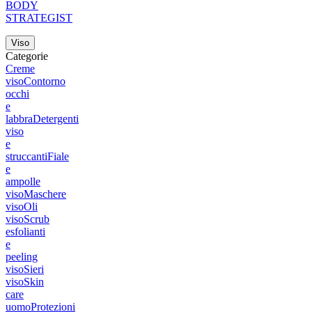
BODY
STRATEGIST
Viso
Categorie
Creme
viso
Contorno
occhi
e
labbra
Detergenti
viso
e
struccanti
Fiale
e
ampolle
viso
Maschere
viso
Oli
viso
Scrub
esfolianti
e
peeling
viso
Sieri
viso
Skin
care
uomo
Protezioni