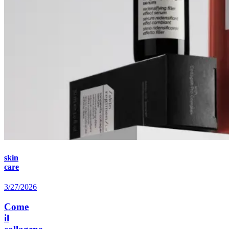
skin
care
3/27/2026
Come
il