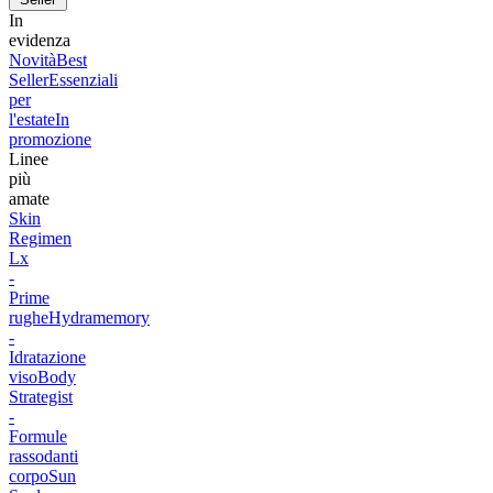
In
evidenza
Novità
Best
Seller
Essenziali
per
l'estate
In
promozione
Linee
più
amate
Skin
Regimen
Lx
-
Prime
rughe
Hydramemory
-
Idratazione
viso
Body
Strategist
-
Formule
rassodanti
corpo
Sun