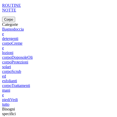
ROUTINE
NOTTE
Corpo
Categorie
Bagnodoccia
e
detergenti
corpo
Creme
e
lozioni
corpo
Doposole
Oli
corpo
Protezioni
solari
corpo
Scrub
ed
esfolianti
corpo
Trattamenti
mani
e
piedi
Vedi
tutto
Bisogni
specifici