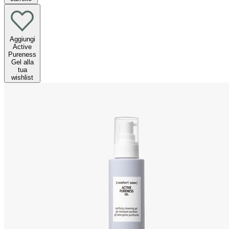
Aggiungi
Active
Pureness
Gel alla
tua
wishlist