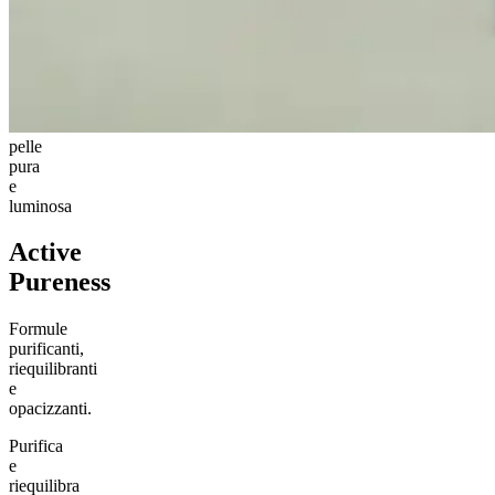
pelle
pura
e
luminosa
Active
Pureness
Formule
purificanti,
riequilibranti
e
opacizzanti.
Purifica
e
riequilibra