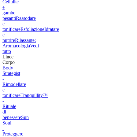
Cellulite
e
gambe
pesanti
Rassodare
e
tonificare
Esfoliazione
Idratare
e
nutrire
Rilassante:
Aromacologia
Vedi
tutto
Linee
Corpo
Body
Strategist
-
Rimodellare
e
tonificare
Tranquillity™
-
Rituale
di
benessere
Sun
Soul
-
Proteggere