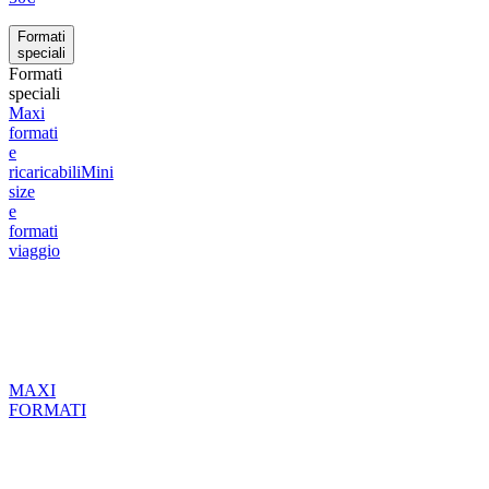
Formati
speciali
Formati
speciali
Maxi
formati
e
ricaricabili
Mini
size
e
formati
viaggio
MAXI
FORMATI