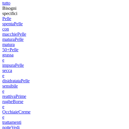
tutto
Bisogni
specifici
Pelle
spenta
Pelle
con
macchie
Pelle
matura
Pelle
matura
50+
Pelle
grassa
e
impura
Pelle
secca
e
disidratata
Pelle
sensibile
e
reattiva
Prime
rughe
Borse
e
Occhiaie
Creme
e
trattamenti
notte
Vedi