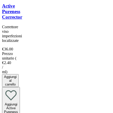
Active
Pureness
Corrector
Correttore
viso
imperfezioni
localizzate
€36.00
Prezzo
unitario
(
€2.40
/
ml
)
Aggiungi
al
carrello
Aggiungi
Active
Pureness