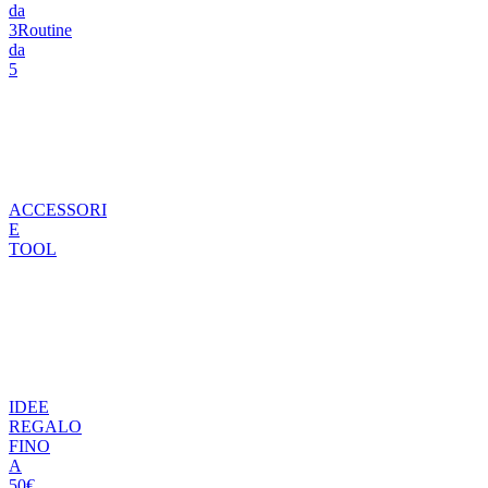
da
3
Routine
da
5
ACCESSORI
E
TOOL
IDEE
REGALO
FINO
A
50€