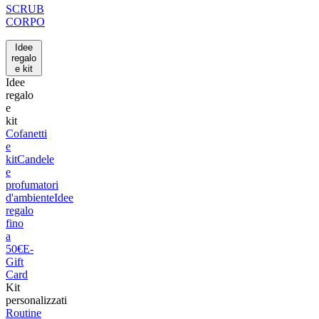
SCRUB
CORPO
Idee
regalo
e kit
Idee
regalo
e
kit
Cofanetti
e
kit
Candele
e
profumatori
d'ambiente
Idee
regalo
fino
a
50€
E-
Gift
Card
Kit
personalizzati
Routine