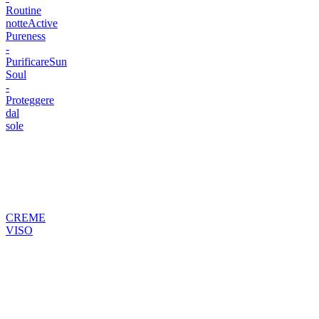
Routine
notte
Active
Pureness
-
Purificare
Sun
Soul
-
Proteggere
dal
sole
CREME
VISO