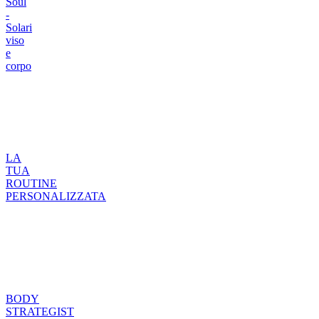
Soul
-
Solari
viso
e
corpo
LA
TUA
ROUTINE
PERSONALIZZATA
BODY
STRATEGIST