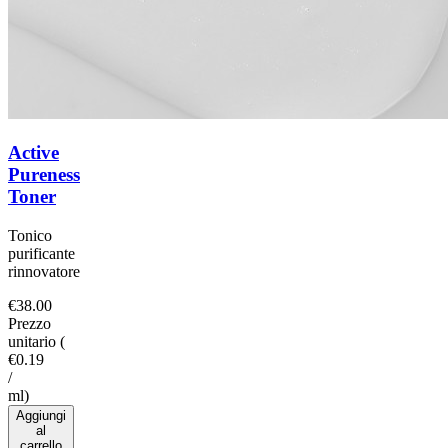
Active
Pureness
Toner
Tonico
purificante
rinnovatore
€38.00
Prezzo
unitario
(
€0.19
/
ml
)
Aggiungi
al
carrello