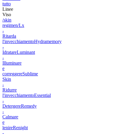
tutto
Linee
Viso
/skin
regimen/Lx
-
Ritarda
l'invecchiamento
Hydramemory
-
Idratare
Luminant
-
Illuminare
e
correggere
Sublime
Skin
-
Ridurre
l'invecchiamento
Essential
-
Detergere
Remedy
-
Calmare
e
lenire
Renight
-