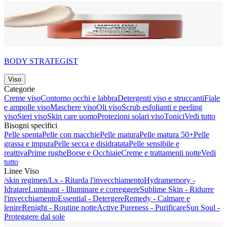
BODY STRATEGIST
Viso
Categorie
Creme viso
Contorno occhi e labbra
Detergenti viso e struccanti
Fiale
e ampolle viso
Maschere viso
Oli viso
Scrub esfolianti e peeling
viso
Sieri viso
Skin care uomo
Protezioni solari viso
Tonici
Vedi tutto
Bisogni specifici
Pelle spenta
Pelle con macchie
Pelle matura
Pelle matura 50+
Pelle
grassa e impura
Pelle secca e disidratata
Pelle sensibile e
reattiva
Prime rughe
Borse e Occhiaie
Creme e trattamenti notte
Vedi
tutto
Linee Viso
/skin regimen/Lx - Ritarda l'invecchiamento
Hydramemory -
Idratare
Luminant - Illuminare e correggere
Sublime Skin - Ridurre
l'invecchiamento
Essential - Detergere
Remedy - Calmare e
lenire
Renight - Routine notte
Active Pureness - Purificare
Sun Soul -
Proteggere dal sole