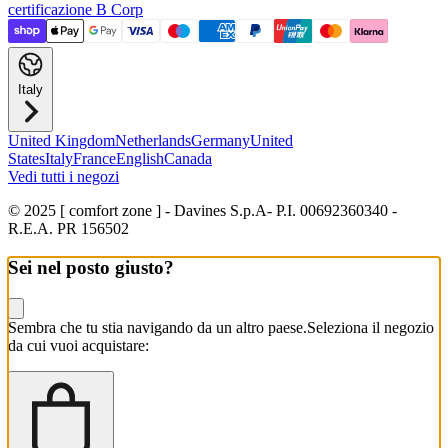
certificazione B Corp
Italy
United Kingdom
Netherlands
Germany
United
States
Italy
France
English
Canada
Vedi tutti i negozi
© 2025 [ comfort zone ] - Davines S.p.A
- P.I. 00692360340 -
R.E.A. PR 156502
Sei nel posto giusto?
Sembra che tu stia navigando da un altro paese.
Seleziona il negozio
da cui vuoi acquistare: