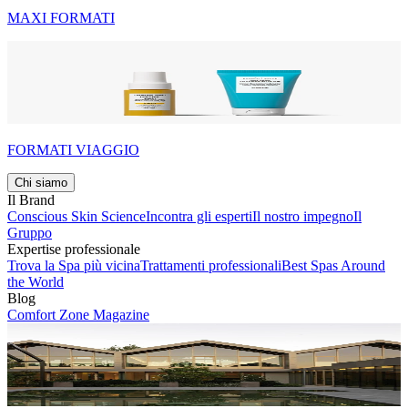
MAXI FORMATI
FORMATI VIAGGIO
Chi siamo
Il Brand
Conscious Skin Science
Incontra gli esperti
Il nostro impegno
Il
Gruppo
Expertise professionale
Trova la Spa più vicina
Trattamenti professionali
Best Spas Around
the World
Blog
Comfort Zone Magazine