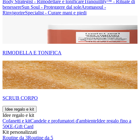
Body Strategist - Rimodellare e tonificare
Tranquillity™ - Rituale di
benessere
Sun Soul - Proteggere dal sole
Aromasoul -
Rinvigorire
Specialist - Curare mani e piedi
RIMODELLA E TONIFICA
SCRUB CORPO
Idee regalo e kit
Idee regalo e kit
Cofanetti e kit
Candele e profumatori d'ambiente
Idee regalo fino a
50€
E-Gift Card
Kit personalizzati
Routine da 3
Routine da 5