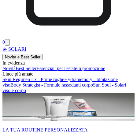
0
☀️ SOLARI
Novità e Best Seller
In evidenza
Novità
Best Seller
Essenziali per l'estate
In promozione
Linee più amate
Skin Regimen Lx - Prime rughe
Hydramemory - Idratazione
viso
Body Strategist - Formule rassodanti corpo
Sun Soul - Solari
viso e corpo
LA TUA ROUTINE PERSONALIZZATA