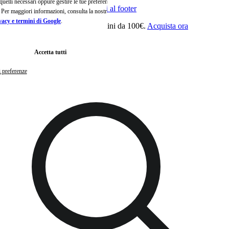
o quelli necessari oppure gestire le tue preferenze
Passa al contenuto principale
Vai al footer
e. Per maggiori informazioni, consulta la nostra
vacy e termini di Google
.
ra viso in regalo con ordini da 100€.
Acquista ora
10€ di s
Accetta tutti
i preferenze