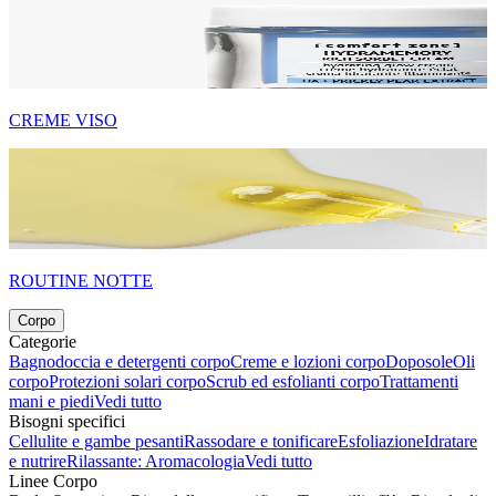
CREME VISO
ROUTINE NOTTE
Corpo
Categorie
Bagnodoccia e detergenti corpo
Creme e lozioni corpo
Doposole
Oli
corpo
Protezioni solari corpo
Scrub ed esfolianti corpo
Trattamenti
mani e piedi
Vedi tutto
Bisogni specifici
Cellulite e gambe pesanti
Rassodare e tonificare
Esfoliazione
Idratare
e nutrire
Rilassante: Aromacologia
Vedi tutto
Linee Corpo