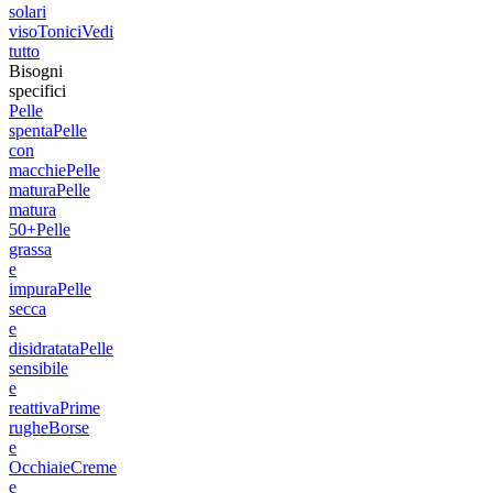
solari
viso
Tonici
Vedi
tutto
Bisogni
specifici
Pelle
spenta
Pelle
con
macchie
Pelle
matura
Pelle
matura
50+
Pelle
grassa
e
impura
Pelle
secca
e
disidratata
Pelle
sensibile
e
reattiva
Prime
rughe
Borse
e
Occhiaie
Creme
e