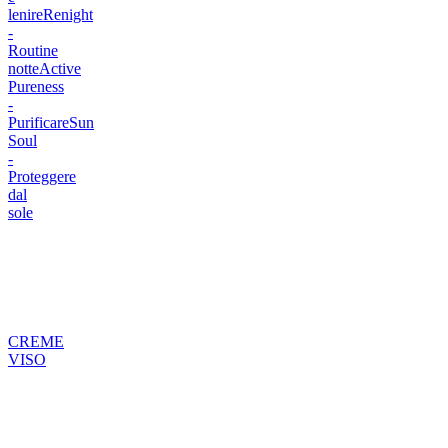
lenire
Renight
-
Routine
notte
Active
Pureness
-
Purificare
Sun
Soul
-
Proteggere
dal
sole
CREME
VISO