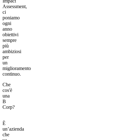
Impact
Assessment,
ci
poniamo
ogni
anno
obiettivi
sempre
più
ambiziosi
per
un
miglioramento
continuo.
Che
cos'è
una
B
Corp?
È
un’azienda
che