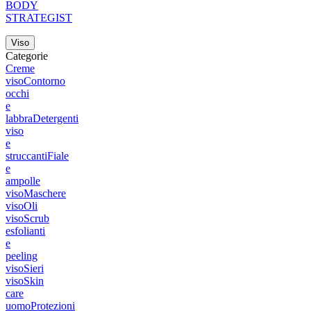
BODY
STRATEGIST
Viso
Categorie
Creme
viso
Contorno
occhi
e
labbra
Detergenti
viso
e
struccanti
Fiale
e
ampolle
viso
Maschere
viso
Oli
viso
Scrub
esfolianti
e
peeling
viso
Sieri
viso
Skin
care
uomo
Protezioni