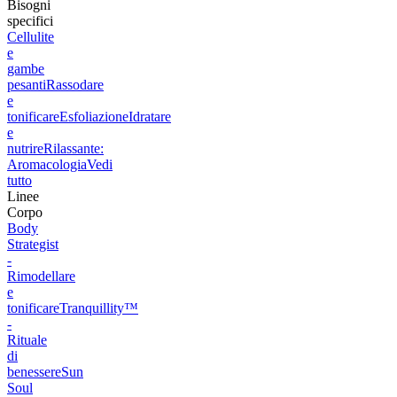
Bisogni
specifici
Cellulite
e
gambe
pesanti
Rassodare
e
tonificare
Esfoliazione
Idratare
e
nutrire
Rilassante:
Aromacologia
Vedi
tutto
Linee
Corpo
Body
Strategist
-
Rimodellare
e
tonificare
Tranquillity™
-
Rituale
di
benessere
Sun
Soul