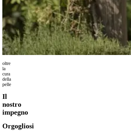
oltre
la
cura
della
pelle
Il
nostro
impegno
Orgogliosi