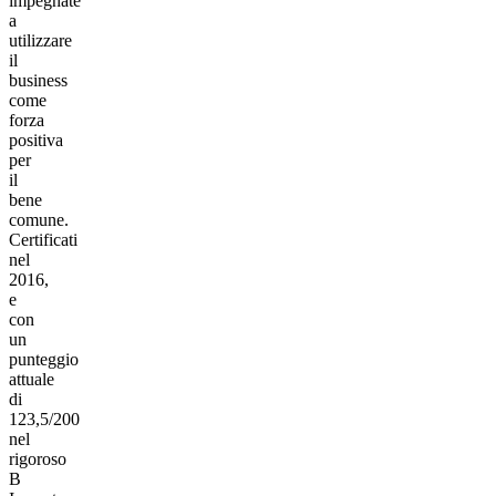
impegnate
a
utilizzare
il
business
come
forza
positiva
per
il
bene
comune.
Certificati
nel
2016,
e
con
un
punteggio
attuale
di
123,5/200
nel
rigoroso
B