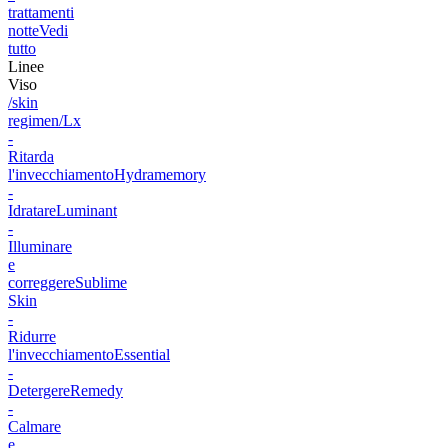
trattamenti
notte
Vedi
tutto
Linee
Viso
/skin
regimen/Lx
-
Ritarda
l'invecchiamento
Hydramemory
-
Idratare
Luminant
-
Illuminare
e
correggere
Sublime
Skin
-
Ridurre
l'invecchiamento
Essential
-
Detergere
Remedy
-
Calmare
e