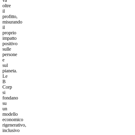
va
oltre
il
profitto,
misurando
il
proprio
impatto
positivo
sulle
persone
e
sul
pianeta.
Le
B
Corp
si
fondano
su
un
modello
economico
rigenerativo,
inclusivo