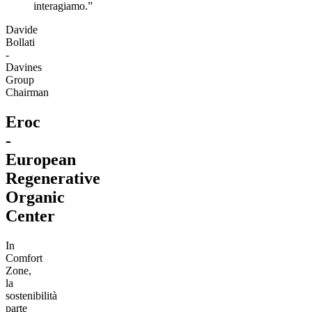
interagiamo.”
Davide
Bollati
-
Davines
Group
Chairman
Eroc
-
European
Regenerative
Organic
Center
In
Comfort
Zone,
la
sostenibilità
parte