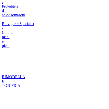
-
Proteggere
dal
sole
Aromasoul
-
Rinvigorire
Specialist
-
Curare
mani
e
piedi
RIMODELLA
E
TONIFICA