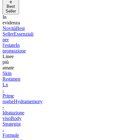
e
Best
Seller
In
evidenza
Novità
Best
Seller
Essenziali
per
l'estate
In
promozione
Linee
più
amate
Skin
Regimen
Lx
-
Prime
rughe
Hydramemory
-
Idratazione
viso
Body
Strategist
-
Formule