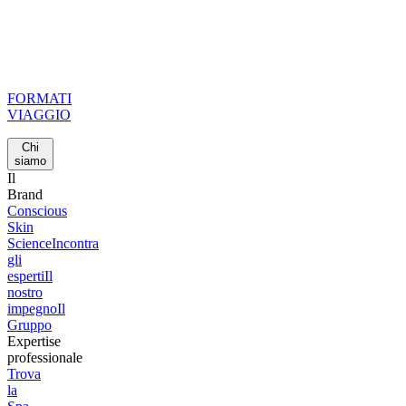
FORMATI
VIAGGIO
Chi
siamo
Il
Brand
Conscious
Skin
Science
Incontra
gli
esperti
Il
nostro
impegno
Il
Gruppo
Expertise
professionale
Trova
la