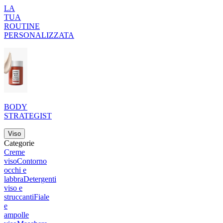
LA
TUA
ROUTINE
PERSONALIZZATA
BODY
STRATEGIST
Viso
Categorie
Creme
viso
Contorno
occhi e
labbra
Detergenti
viso e
struccanti
Fiale
e
ampolle