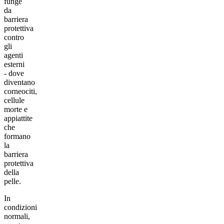
funge
da
barriera
protettiva
contro
gli
agenti
esterni
- dove
diventano
corneociti,
cellule
morte e
appiattite
che
formano
la
barriera
protettiva
della
pelle.
In
condizioni
normali,