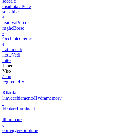
secca e
disidratata
Pelle
sensibile
e
reattiva
Prime
rughe
Borse
e
Occhiaie
Creme
e
trattamenti
notte
Vedi
tutto
Linee
Viso
/skin
regimen/Lx
-
Ritarda
l'invecchiamento
Hydramemory
-
Idratare
Luminant
-
Illuminare
e
correggere
Sublime