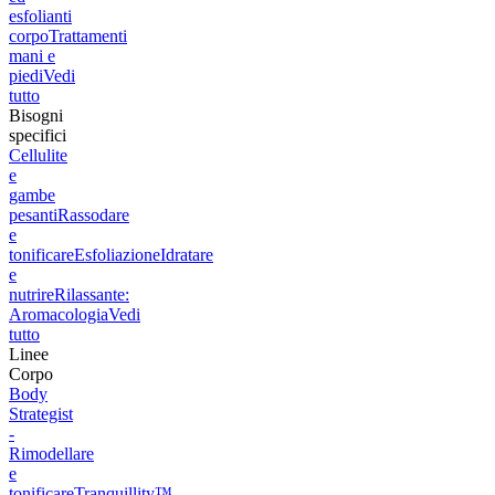
esfolianti
corpo
Trattamenti
mani e
piedi
Vedi
tutto
Bisogni
specifici
Cellulite
e
gambe
pesanti
Rassodare
e
tonificare
Esfoliazione
Idratare
e
nutrire
Rilassante:
Aromacologia
Vedi
tutto
Linee
Corpo
Body
Strategist
-
Rimodellare
e
tonificare
Tranquillity™