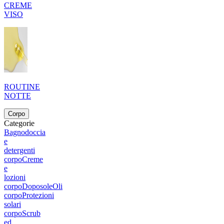
CREME
VISO
ROUTINE
NOTTE
Corpo
Categorie
Bagnodoccia
e
detergenti
corpo
Creme
e
lozioni
corpo
Doposole
Oli
corpo
Protezioni
solari
corpo
Scrub
ed