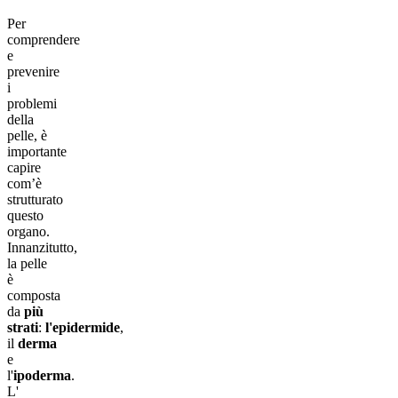
Per
comprendere
e
prevenire
i
problemi
della
pelle, è
importante
capire ​
com’è
strutturato
questo
organo.
Innanzitutto,
la pelle
è
composta
da
più
strati
:
l'epidermide
,
il
derma
e
l'
ipoderma
.
L'