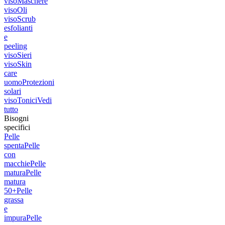
viso
Maschere
viso
Oli
viso
Scrub
esfolianti
e
peeling
viso
Sieri
viso
Skin
care
uomo
Protezioni
solari
viso
Tonici
Vedi
tutto
Bisogni
specifici
Pelle
spenta
Pelle
con
macchie
Pelle
matura
Pelle
matura
50+
Pelle
grassa
e
impura
Pelle