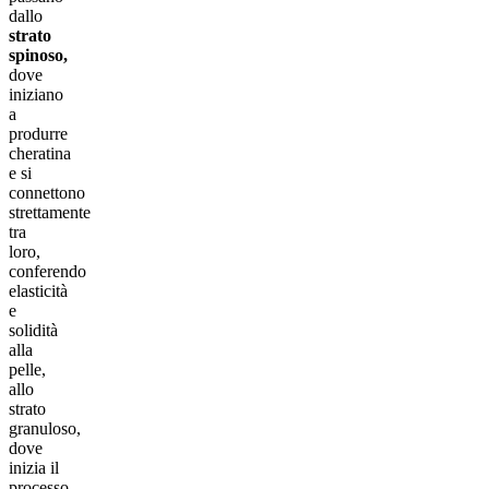
dallo
strato
spinoso,
dove
iniziano
a
produrre
cheratina
e si
connettono
strettamente
tra
loro,
conferendo
elasticità
e
solidità
alla
pelle,
allo
strato
granuloso,
dove
inizia il
processo