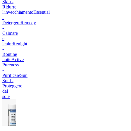
Skin -
Ridurre
l'invecchiamento
Essential
-
Detergere
Remedy
-
Calmare
e
lenire
Renight
-
Routine
notte
Active
Pureness
-
Purificare
Sun
Soul -
Proteggere
dal
sole