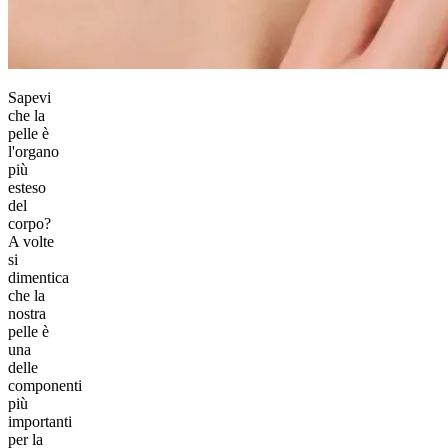
Sapevi
che la
pelle è
l'organo
più
esteso
del
corpo?
A volte
si
dimentica
che la
nostra
pelle è
una
delle
componenti
più
importanti
per la