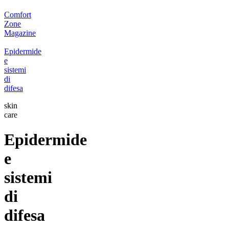
Comfort
Zone
Magazine
Epidermide
e
sistemi
di
difesa
skin
care
Epidermide
e
sistemi
di
difesa