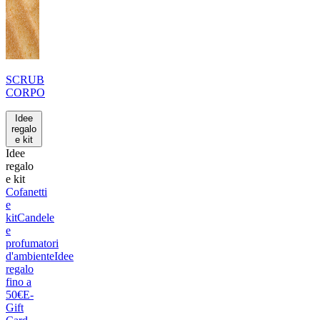
SCRUB
CORPO
Idee
regalo
e kit
Idee
regalo
e kit
Cofanetti
e
kit
Candele
e
profumatori
d'ambiente
Idee
regalo
fino a
50€
E-
Gift