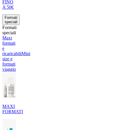
FINO
A 50€
Formati
speciali
Formati
speciali
Maxi
formati
e
ricaricabili
Mini
size e
formati
viaggio
MAXI
FORMATI