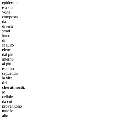
epidermide
è a sua
volta
composta
da
diversi
strati
interni,
di
seguito
elencati
dal più
interno
al più
esterno
seguendo
la
vita
dei
cheratinociti
,
le
cellule
da cui
provengono
tutte le
altre