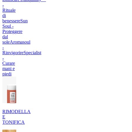
-
Rituale
di
benessere
Sun
Soul -
Proteggere
dal
sole
Aromasoul
-
Rinvigorire
Specialist
-
Curare
mani e
piedi
RIMODELLA
E
TONIFICA