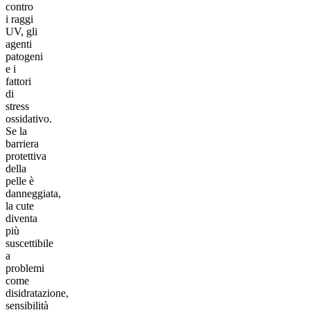
contro
i raggi
UV, gli
agenti
patogeni
e i
fattori
di
stress
ossidativo.
Se la
barriera
protettiva
della
pelle è
danneggiata,
la cute
diventa
più
suscettibile
a
problemi
come
disidratazione,
sensibilità