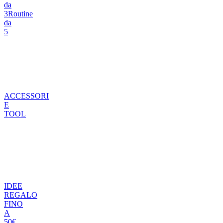
da
3
Routine
da
5
ACCESSORI
E
TOOL
IDEE
REGALO
FINO
A
50€