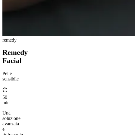
remedy
Remedy
Facial
Pelle
sensibile
⏱︎
50
min
Una
soluzione
avanzata
e
rinforzante