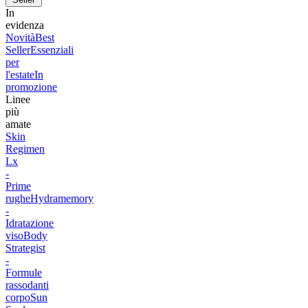
In
evidenza
Novità
Best
Seller
Essenziali
per
l'estate
In
promozione
Linee
più
amate
Skin
Regimen
Lx
-
Prime
rughe
Hydramemory
-
Idratazione
viso
Body
Strategist
-
Formule
rassodanti
corpo
Sun