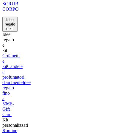
SCRUB
CORPO
Idee
regalo
e kit
Idee
regalo
e
kit
Cofanetti
e
kit
Candele
e
profumatori
d'ambiente
Idee
regalo
fino
a
50€
E-
Gift
Card
Kit
personalizzati
Routine