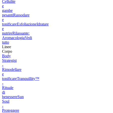
Cellulite
e
gambe
pesanti
Rassodare
e
tonificare
Esfoliazione
Idratare
e
nutrire
Rilassante:
Aromacologia
Vedi
tutto
Linee
Corpo
Body
Strategist
-
Rimodellare
e
tonificare
Tranquillity™
-
Rituale
di
benessere
Sun
Soul
-
Proteggere