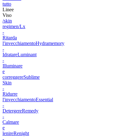
tutto
Linee
Viso
/skin
regimen/Lx
-
Ritarda
l'invecchiamento
Hydramemory
-
Idratare
Luminant
-
Illuminare
e
correggere
Sublime
Skin
-
Ridurre
l'invecchiamento
Essential
-
Detergere
Remedy
-
Calmare
e
lenire
Renight
-