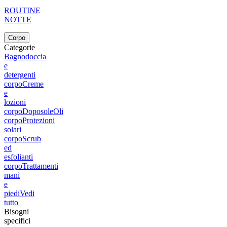
ROUTINE
NOTTE
Corpo
Categorie
Bagnodoccia
e
detergenti
corpo
Creme
e
lozioni
corpo
Doposole
Oli
corpo
Protezioni
solari
corpo
Scrub
ed
esfolianti
corpo
Trattamenti
mani
e
piedi
Vedi
tutto
Bisogni
specifici