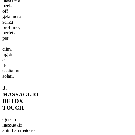
maschera
peel-
off
gelatinosa
senza
profumo,
perfetta
per
i
climi
rigidi
e
le
scottature
solari.
3.
MASSAGGIO
DETOX
TOUCH
Questo
massaggio
antinfiammatorio