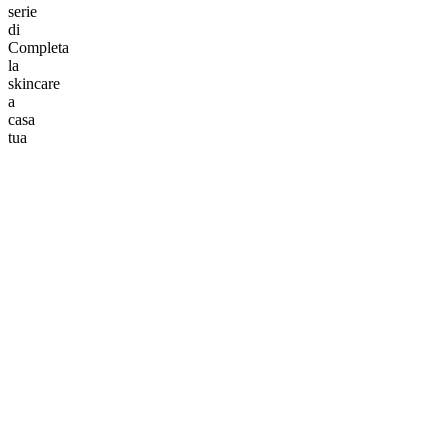
serie
di
Completa
la
skincare
a
casa
tua
Aggiungi Remedy Cream To Oil alla tua wishlist