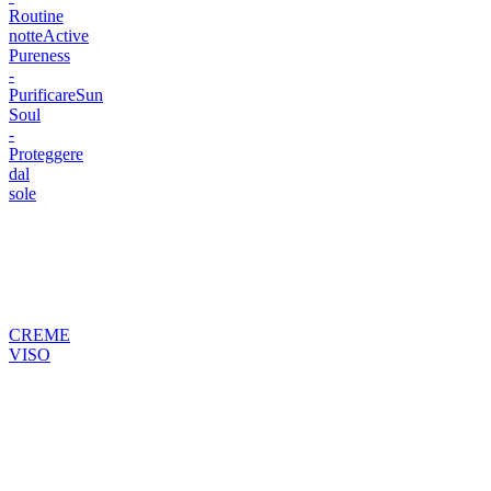
Routine
notte
Active
Pureness
-
Purificare
Sun
Soul
-
Proteggere
dal
sole
CREME
VISO