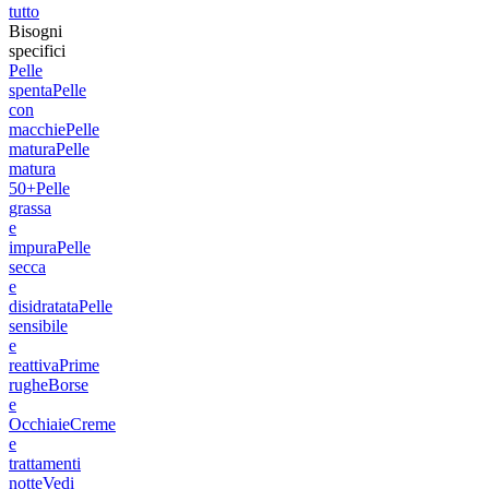
tutto
Bisogni
specifici
Pelle
spenta
Pelle
con
macchie
Pelle
matura
Pelle
matura
50+
Pelle
grassa
e
impura
Pelle
secca
e
disidratata
Pelle
sensibile
e
reattiva
Prime
rughe
Borse
e
Occhiaie
Creme
e
trattamenti
notte
Vedi