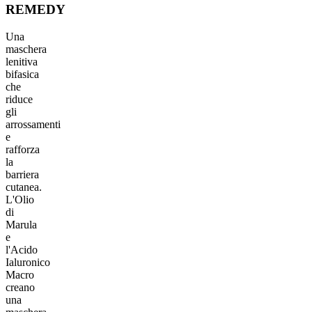
REMEDY
Una
maschera
lenitiva
bifasica
che
riduce
gli
arrossamenti
e
rafforza
la
barriera
cutanea.
L'Olio
di
Marula
e
l'Acido
Ialuronico
Macro
creano
una