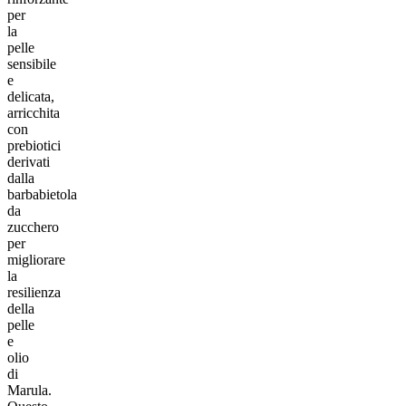
per
la
pelle
sensibile
e
delicata,
arricchita
con
prebiotici
derivati
dalla
barbabietola
da
zucchero
per
migliorare
la
resilienza
della
pelle
e
olio
di
Marula.