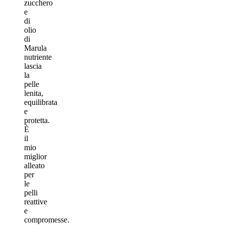
zucchero
e
di
olio
di
Marula
nutriente
lascia
la
pelle
lenita,
equilibrata
e
protetta.
È
il
mio
miglior
alleato
per
le
pelli
reattive
e
compromesse.