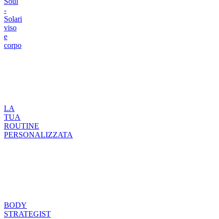
Soul
-
Solari
viso
e
corpo
LA
TUA
ROUTINE
PERSONALIZZATA
BODY
STRATEGIST