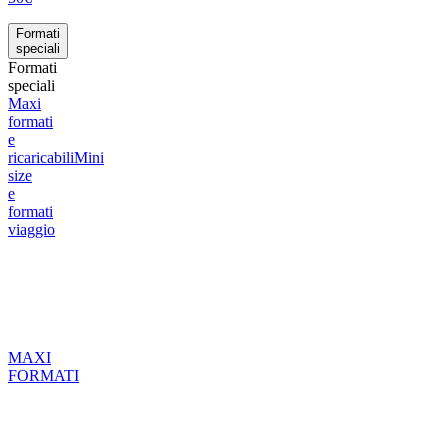
Formati
speciali
Formati
speciali
Maxi
formati
e
ricaricabili
Mini
size
e
formati
viaggio
MAXI
FORMATI