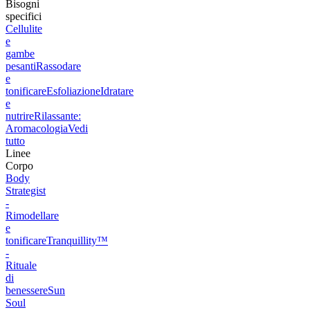
Bisogni
specifici
Cellulite
e
gambe
pesanti
Rassodare
e
tonificare
Esfoliazione
Idratare
e
nutrire
Rilassante:
Aromacologia
Vedi
tutto
Linee
Corpo
Body
Strategist
-
Rimodellare
e
tonificare
Tranquillity™
-
Rituale
di
benessere
Sun
Soul