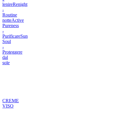
lenire
Renight
-
Routine
notte
Active
Pureness
-
Purificare
Sun
Soul
-
Proteggere
dal
sole
CREME
VISO