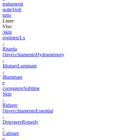
trattamenti
notte
Vedi
tutto
Linee
Viso
/skin
regimen/Lx
-
Ritarda
l'invecchiamento
Hydramemory
-
Idratare
Luminant
-
Illuminare
e
correggere
Sublime
Skin
-
Ridurre
l'invecchiamento
Essential
-
Detergere
Remedy
-
Calmare
e