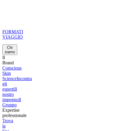
FORMATI
VIAGGIO
Chi
siamo
Il
Brand
Conscious
Skin
Science
Incontra
gli
esperti
Il
nostro
impegno
Il
Gruppo
Expertise
professionale
Trova
la