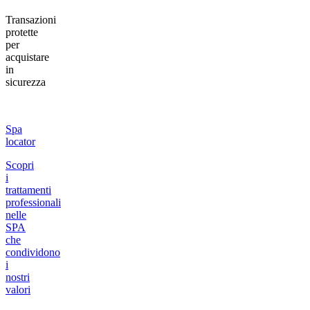
Transazioni
protette
per
acquistare
in
sicurezza
Spa
locator
Scopri
i
trattamenti
professionali
nelle
SPA
che
condividono
i
nostri
valori