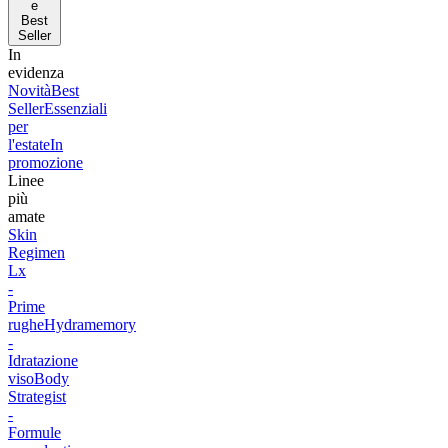
e
Best
Seller
In
evidenza
Novità
Best
Seller
Essenziali
per
l'estate
In
promozione
Linee
più
amate
Skin
Regimen
Lx
-
Prime
rughe
Hydramemory
-
Idratazione
viso
Body
Strategist
-
Formule