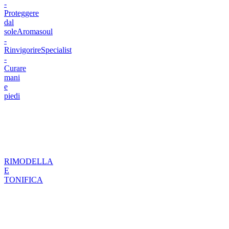
-
Proteggere
dal
sole
Aromasoul
-
Rinvigorire
Specialist
-
Curare
mani
e
piedi
RIMODELLA
E
TONIFICA