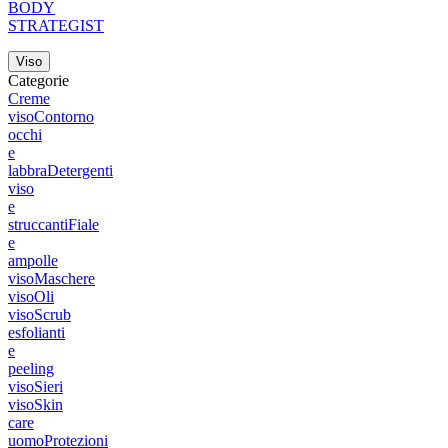
BODY
STRATEGIST
Viso
Categorie
Creme
viso
Contorno
occhi
e
labbra
Detergenti
viso
e
struccanti
Fiale
e
ampolle
viso
Maschere
viso
Oli
viso
Scrub
esfolianti
e
peeling
viso
Sieri
viso
Skin
care
uomo
Protezioni