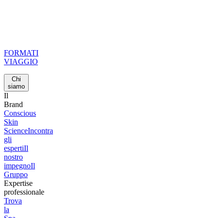
FORMATI
VIAGGIO
Chi
siamo
Il
Brand
Conscious
Skin
Science
Incontra
gli
esperti
Il
nostro
impegno
Il
Gruppo
Expertise
professionale
Trova
la