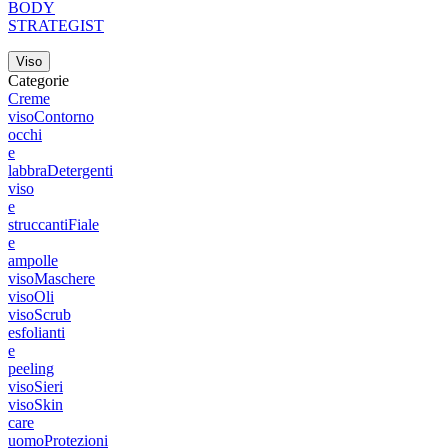
BODY
STRATEGIST
Viso
Categorie
Creme
viso
Contorno
occhi
e
labbra
Detergenti
viso
e
struccanti
Fiale
e
ampolle
viso
Maschere
viso
Oli
viso
Scrub
esfolianti
e
peeling
viso
Sieri
viso
Skin
care
uomo
Protezioni