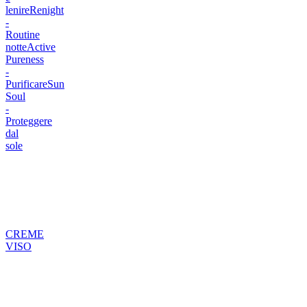
lenire
Renight
-
Routine
notte
Active
Pureness
-
Purificare
Sun
Soul
-
Proteggere
dal
sole
CREME
VISO