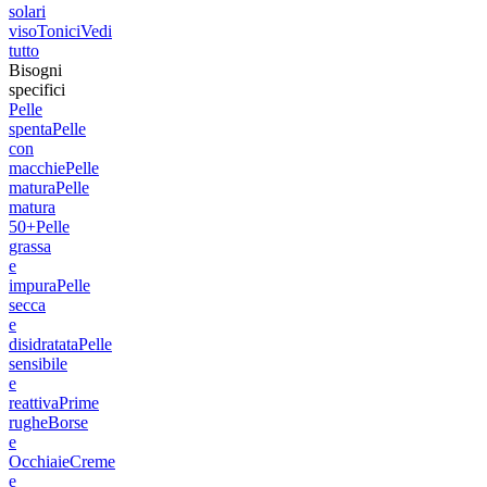
solari
viso
Tonici
Vedi
tutto
Bisogni
specifici
Pelle
spenta
Pelle
con
macchie
Pelle
matura
Pelle
matura
50+
Pelle
grassa
e
impura
Pelle
secca
e
disidratata
Pelle
sensibile
e
reattiva
Prime
rughe
Borse
e
Occhiaie
Creme
e