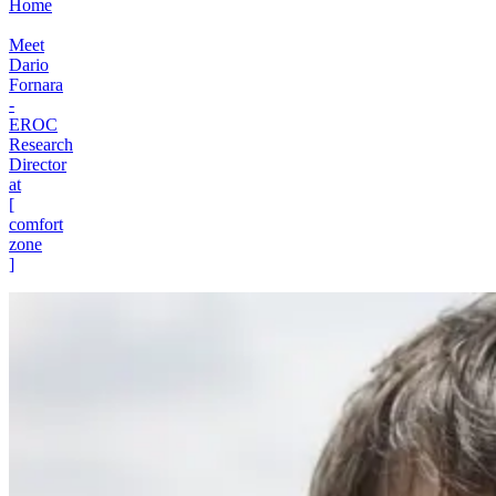
Home
Meet
Dario
Fornara
-
EROC
Research
Director
at
[
comfort
zone
]