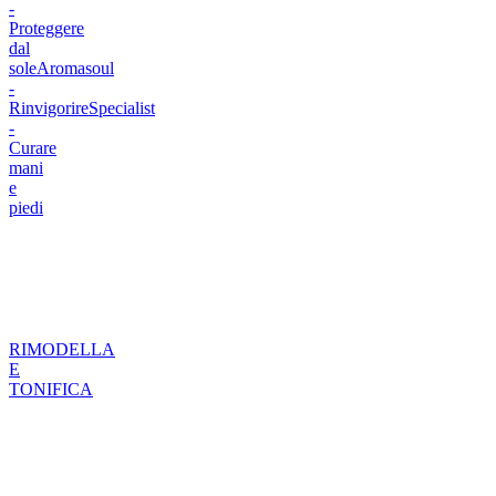
-
Proteggere
dal
sole
Aromasoul
-
Rinvigorire
Specialist
-
Curare
mani
e
piedi
RIMODELLA
E
TONIFICA