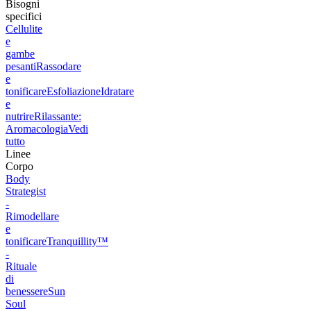
Bisogni
specifici
Cellulite
e
gambe
pesanti
Rassodare
e
tonificare
Esfoliazione
Idratare
e
nutrire
Rilassante:
Aromacologia
Vedi
tutto
Linee
Corpo
Body
Strategist
-
Rimodellare
e
tonificare
Tranquillity™
-
Rituale
di
benessere
Sun
Soul