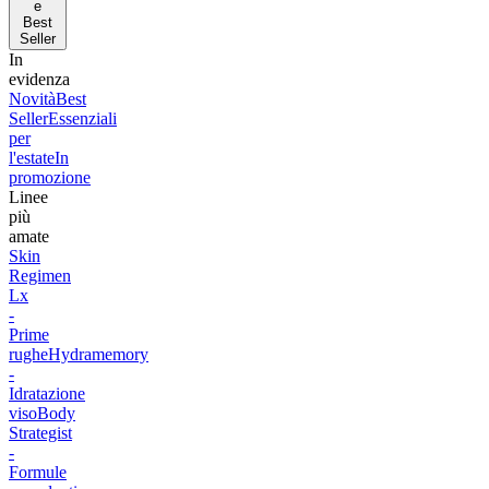
e
Best
Seller
In
evidenza
Novità
Best
Seller
Essenziali
per
l'estate
In
promozione
Linee
più
amate
Skin
Regimen
Lx
-
Prime
rughe
Hydramemory
-
Idratazione
viso
Body
Strategist
-
Formule