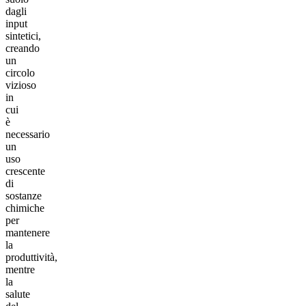
dagli
input
sintetici,
creando
un
circolo
vizioso
in
cui
è
necessario
un
uso
crescente
di
sostanze
chimiche
per
mantenere
la
produttività,
mentre
la
salute