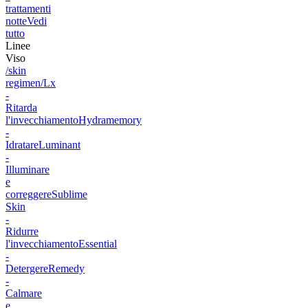
trattamenti
notte
Vedi
tutto
Linee
Viso
/skin
regimen/Lx
-
Ritarda
l'invecchiamento
Hydramemory
-
Idratare
Luminant
-
Illuminare
e
correggere
Sublime
Skin
-
Ridurre
l'invecchiamento
Essential
-
Detergere
Remedy
-
Calmare
e