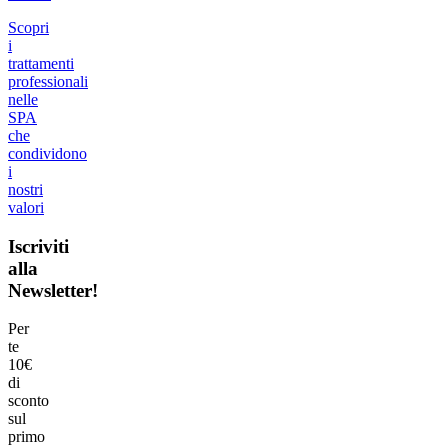
Scopri
i
trattamenti
professionali
nelle
SPA
che
condividono
i
nostri
valori
Iscriviti
alla
Newsletter!
Per
te
10€
di
sconto
sul
primo