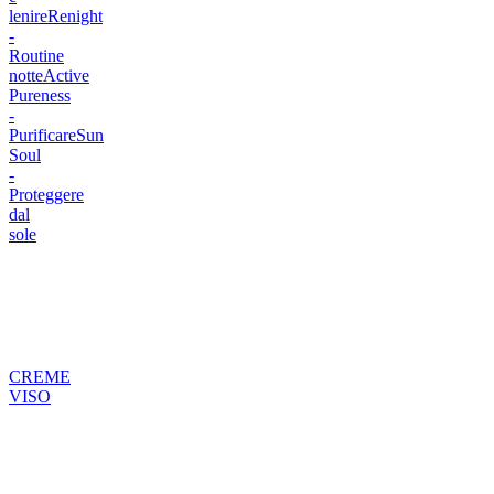
lenire
Renight
-
Routine
notte
Active
Pureness
-
Purificare
Sun
Soul
-
Proteggere
dal
sole
CREME
VISO