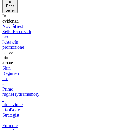
e
Best
Seller
In
evidenza
Novità
Best
Seller
Essenziali
per
l'estate
In
promozione
Linee
più
amate
Skin
Regimen
Lx
-
Prime
rughe
Hydramemory
-
Idratazione
viso
Body
Strategist
-
Formule