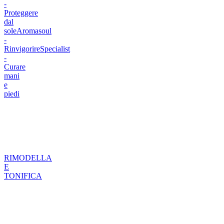
-
Proteggere
dal
sole
Aromasoul
-
Rinvigorire
Specialist
-
Curare
mani
e
piedi
RIMODELLA
E
TONIFICA