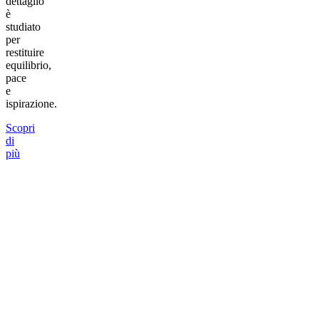
dettaglio
è
studiato
per
restituire
equilibrio,
pace
e
ispirazione.
Scopri
di
più