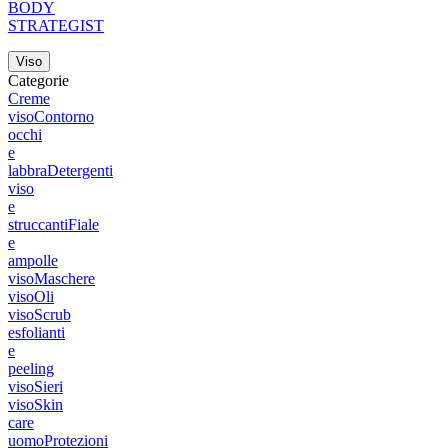
BODY
STRATEGIST
Viso
Categorie
Creme
viso
Contorno
occhi
e
labbra
Detergenti
viso
e
struccanti
Fiale
e
ampolle
viso
Maschere
viso
Oli
viso
Scrub
esfolianti
e
peeling
viso
Sieri
viso
Skin
care
uomo
Protezioni