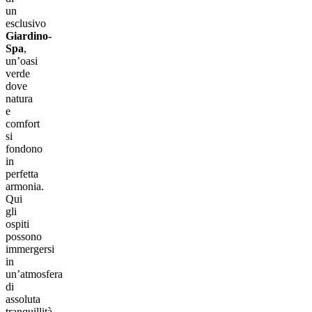
un
esclusivo
Giardino-
Spa
,
un’oasi
verde
dove
natura
e
comfort
si
fondono
in
perfetta
armonia.
Qui
gli
ospiti
possono
immergersi
in
un’atmosfera
di
assoluta
tranquillità,