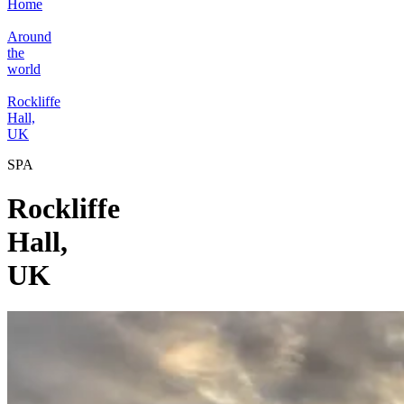
Home
Around
the
world
Rockliffe
Hall,
UK
SPA
Rockliffe
Hall,
UK