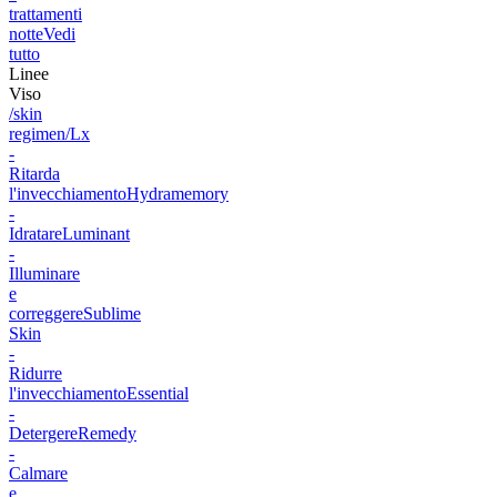
trattamenti
notte
Vedi
tutto
Linee
Viso
/skin
regimen/Lx
-
Ritarda
l'invecchiamento
Hydramemory
-
Idratare
Luminant
-
Illuminare
e
correggere
Sublime
Skin
-
Ridurre
l'invecchiamento
Essential
-
Detergere
Remedy
-
Calmare
e