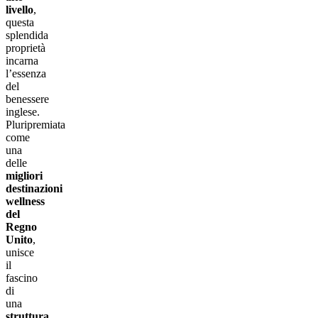
livello
,
questa
splendida
proprietà
incarna
l’essenza
del
benessere
inglese.
Pluripremiata
come
una
delle
migliori
destinazioni
wellness
del
Regno
Unito
,
unisce
il
fascino
di
una
struttura