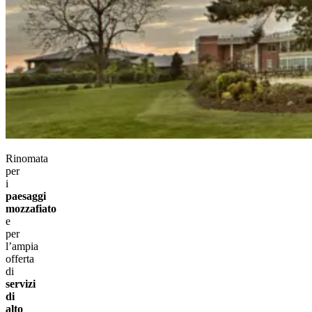
Rinomata
per
i
paesaggi
mozzafiato
e
per
l’ampia
offerta
di
servizi
di
alto