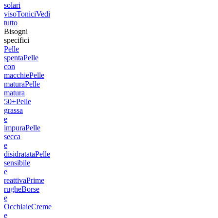
solari
viso
Tonici
Vedi
tutto
Bisogni
specifici
Pelle
spenta
Pelle
con
macchie
Pelle
matura
Pelle
matura
50+
Pelle
grassa
e
impura
Pelle
secca
e
disidratata
Pelle
sensibile
e
reattiva
Prime
rughe
Borse
e
Occhiaie
Creme
e