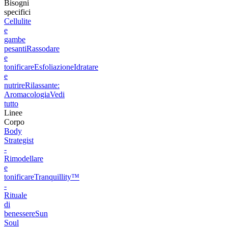
Bisogni
specifici
Cellulite
e
gambe
pesanti
Rassodare
e
tonificare
Esfoliazione
Idratare
e
nutrire
Rilassante:
Aromacologia
Vedi
tutto
Linee
Corpo
Body
Strategist
-
Rimodellare
e
tonificare
Tranquillity™
-
Rituale
di
benessere
Sun
Soul