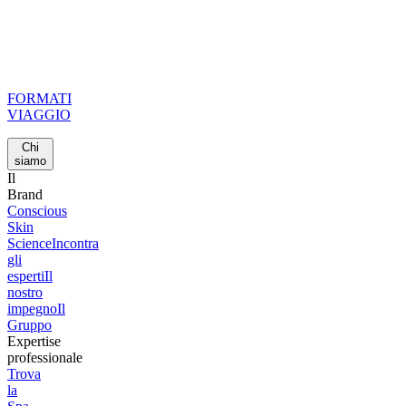
FORMATI
VIAGGIO
Chi
siamo
Il
Brand
Conscious
Skin
Science
Incontra
gli
esperti
Il
nostro
impegno
Il
Gruppo
Expertise
professionale
Trova
la