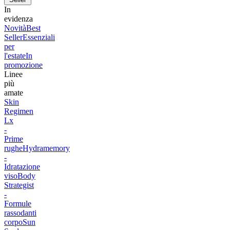
In
evidenza
Novità
Best
Seller
Essenziali
per
l'estate
In
promozione
Linee
più
amate
Skin
Regimen
Lx
-
Prime
rughe
Hydramemory
-
Idratazione
viso
Body
Strategist
-
Formule
rassodanti
corpo
Sun