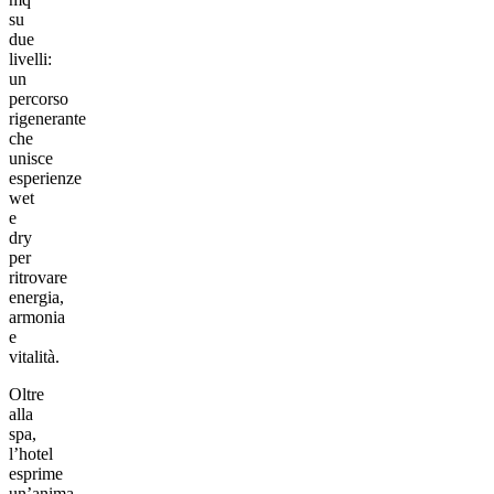
su
due
livelli:
un
percorso
rigenerante
che
unisce
esperienze
wet
e
dry
per
ritrovare
energia,
armonia
e
vitalità.
Oltre
alla
spa,
l’hotel
esprime
un’anima