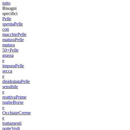
tutto
Bisogni
specifici
Pelle
spenta
Pelle
con
macchie
Pelle
matura
Pelle
matura
50+
Pelle
grassa
e
impura
Pelle
secca
e
disidratata
Pelle
sensibile
e
reattiva
Prime
rughe
Borse
e
Occhiaie
Creme
e
trattamenti
notte
Vedi