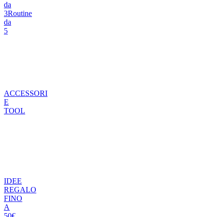
da
3
Routine
da
5
ACCESSORI
E
TOOL
IDEE
REGALO
FINO
A
50€