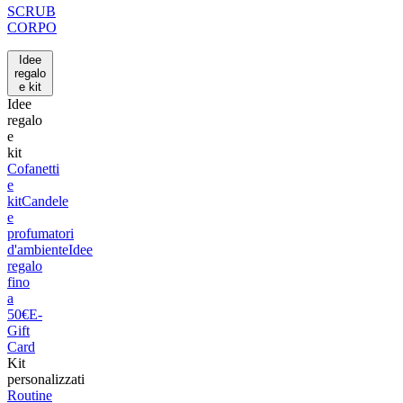
SCRUB
CORPO
Idee
regalo
e kit
Idee
regalo
e
kit
Cofanetti
e
kit
Candele
e
profumatori
d'ambiente
Idee
regalo
fino
a
50€
E-
Gift
Card
Kit
personalizzati
Routine