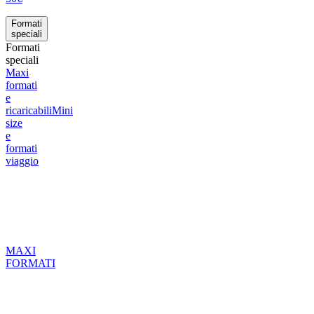
Formati
speciali
Formati
speciali
Maxi
formati
e
ricaricabili
Mini
size
e
formati
viaggio
MAXI
FORMATI