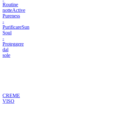
Routine
notte
Active
Pureness
-
Purificare
Sun
Soul
-
Proteggere
dal
sole
CREME
VISO