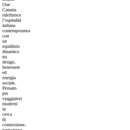
One
Catania
ridefinisce
l’ospitalità
italiana
contemporanea
con
un
equilibrio
dinamico
tra
design,
benessere
ed
energia
sociale.
Pensato
per
viaggiatori
moderni
in
cerca
di
connessione,
ispirazione