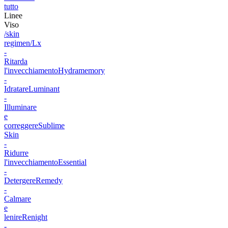
tutto
Linee
Viso
/skin
regimen/Lx
-
Ritarda
l'invecchiamento
Hydramemory
-
Idratare
Luminant
-
Illuminare
e
correggere
Sublime
Skin
-
Ridurre
l'invecchiamento
Essential
-
Detergere
Remedy
-
Calmare
e
lenire
Renight
-