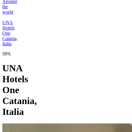
Around
the
world
UNA
Hotels
One
Catania,
Italia
SPA
UNA
Hotels
One
Catania,
Italia