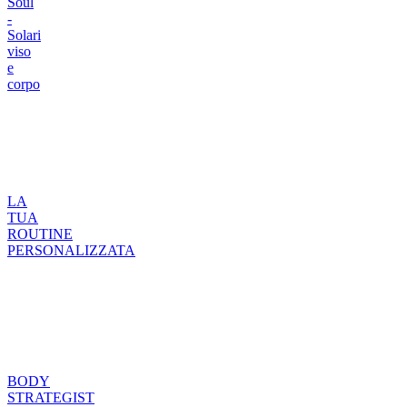
Soul
-
Solari
viso
e
corpo
LA
TUA
ROUTINE
PERSONALIZZATA
BODY
STRATEGIST