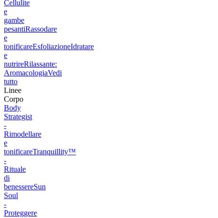
Cellulite
e
gambe
pesanti
Rassodare
e
tonificare
Esfoliazione
Idratare
e
nutrire
Rilassante:
Aromacologia
Vedi
tutto
Linee
Corpo
Body
Strategist
-
Rimodellare
e
tonificare
Tranquillity™
-
Rituale
di
benessere
Sun
Soul
-
Proteggere