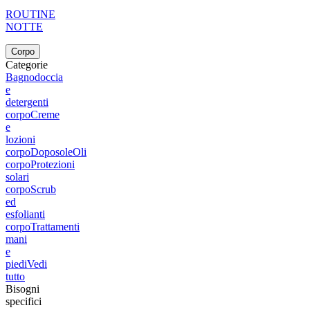
ROUTINE
NOTTE
Corpo
Categorie
Bagnodoccia
e
detergenti
corpo
Creme
e
lozioni
corpo
Doposole
Oli
corpo
Protezioni
solari
corpo
Scrub
ed
esfolianti
corpo
Trattamenti
mani
e
piedi
Vedi
tutto
Bisogni
specifici