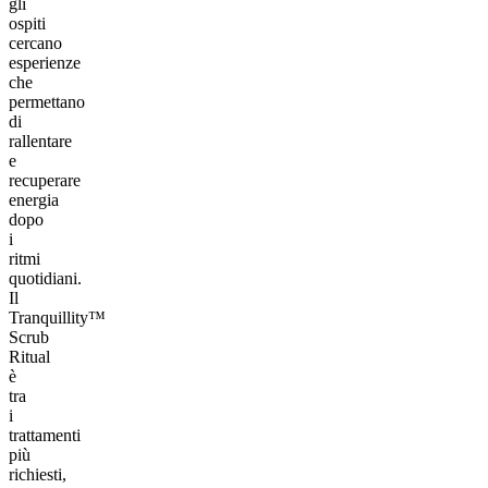
gli
ospiti
cercano
esperienze
che
permettano
di
rallentare
e
recuperare
energia
dopo
i
ritmi
quotidiani.
Il
Tranquillity™
Scrub
Ritual
è
tra
i
trattamenti
più
richiesti,