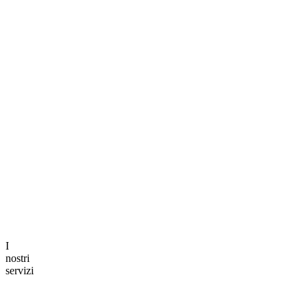
3 minuti di lettura
2 minuti di let
I
nostri
servizi