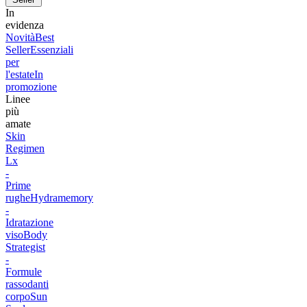
In
evidenza
Novità
Best
Seller
Essenziali
per
l'estate
In
promozione
Linee
più
amate
Skin
Regimen
Lx
-
Prime
rughe
Hydramemory
-
Idratazione
viso
Body
Strategist
-
Formule
rassodanti
corpo
Sun