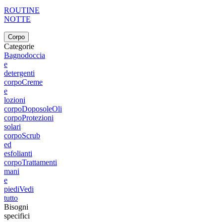
ROUTINE
NOTTE
Corpo
Categorie
Bagnodoccia
e
detergenti
corpo
Creme
e
lozioni
corpo
Doposole
Oli
corpo
Protezioni
solari
corpo
Scrub
ed
esfolianti
corpo
Trattamenti
mani
e
piedi
Vedi
tutto
Bisogni
specifici