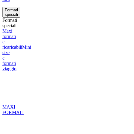
Formati
speciali
Formati
speciali
Maxi
formati
e
ricaricabili
Mini
size
e
formati
viaggio
MAXI
FORMATI