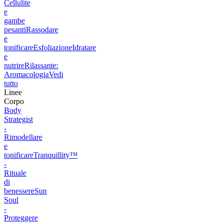
Cellulite
e
gambe
pesanti
Rassodare
e
tonificare
Esfoliazione
Idratare
e
nutrire
Rilassante:
Aromacologia
Vedi
tutto
Linee
Corpo
Body
Strategist
-
Rimodellare
e
tonificare
Tranquillity™
-
Rituale
di
benessere
Sun
Soul
-
Proteggere