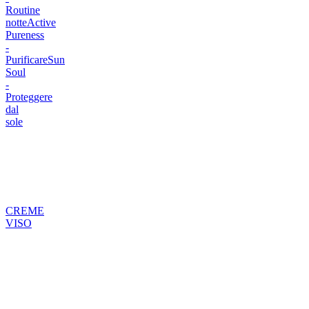
Routine
notte
Active
Pureness
-
Purificare
Sun
Soul
-
Proteggere
dal
sole
CREME
VISO