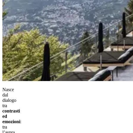
Nasce
dal
dialogo
tra
contrasti
ed
emozioni
:
tra
l’aspra