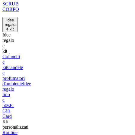
SCRUB
CORPO
Idee
regalo
e kit
Idee
regalo
e
kit
Cofanetti
e
kit
Candele
e
profumatori
d'ambiente
Idee
regalo
fino
a
50€
E-
Gift
Card
Kit
personalizzati
Routine