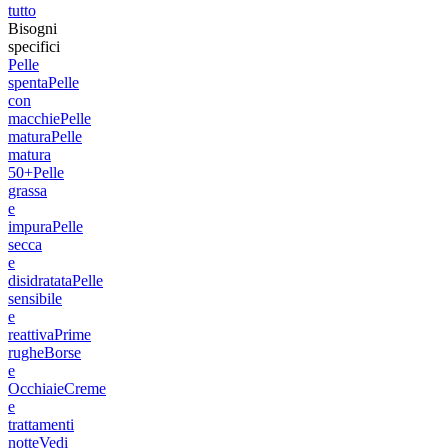
tutto
Bisogni
specifici
Pelle
spenta
Pelle
con
macchie
Pelle
matura
Pelle
matura
50+
Pelle
grassa
e
impura
Pelle
secca
e
disidratata
Pelle
sensibile
e
reattiva
Prime
rughe
Borse
e
Occhiaie
Creme
e
trattamenti
notte
Vedi