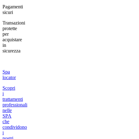
Pagamenti
sicuri
Transazioni
protette
per
acquistare
in
sicurezza
Spa
locator
Scopri
i
trattamenti
professionali
nelle
SPA
che
condividono
i
nostri