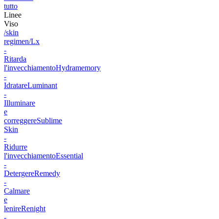
tutto
Linee
Viso
/skin
regimen/Lx
-
Ritarda
l'invecchiamento
Hydramemory
-
Idratare
Luminant
-
Illuminare
e
correggere
Sublime
Skin
-
Ridurre
l'invecchiamento
Essential
-
Detergere
Remedy
-
Calmare
e
lenire
Renight
-