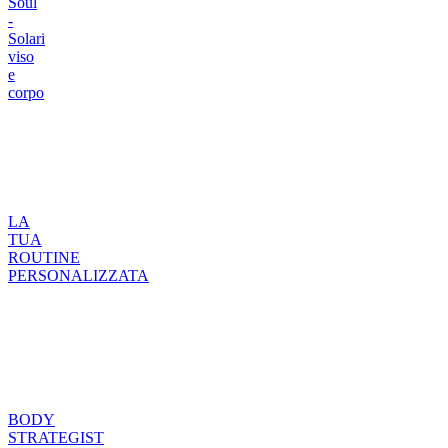
Soul
-
Solari
viso
e
corpo
LA
TUA
ROUTINE
PERSONALIZZATA
BODY
STRATEGIST