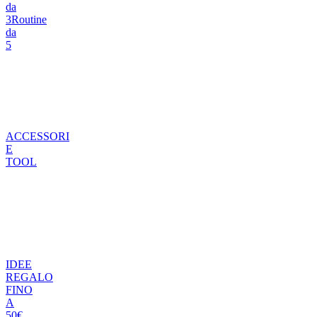
da
3
Routine
da
5
ACCESSORI
E
TOOL
IDEE
REGALO
FINO
A
50€