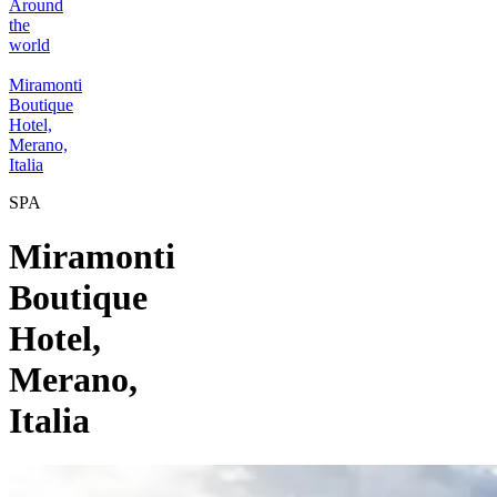
Around
the
world
Miramonti
Boutique
Hotel,
Merano,
Italia
SPA
Miramonti
Boutique
Hotel,
Merano,
Italia