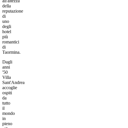
all'altezza
della
reputazione
di
uno
degli
hotel
più
romantici
di
Taormina.
Dagli
anni
'50
Villa
Sant'Andrea
accoglie
ospiti
da
tutto
il
mondo
in
pieno