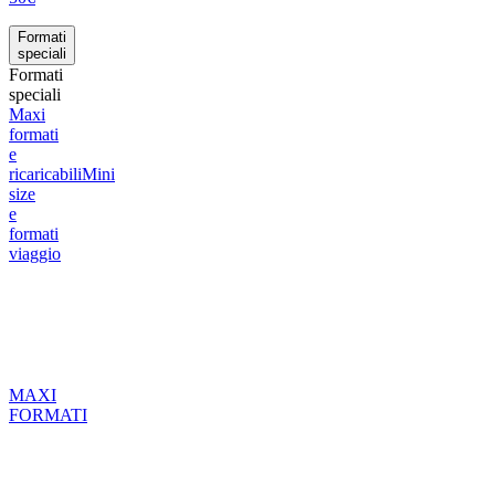
Formati
speciali
Formati
speciali
Maxi
formati
e
ricaricabili
Mini
size
e
formati
viaggio
MAXI
FORMATI