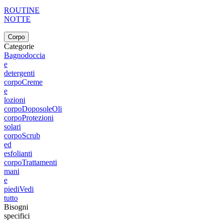
ROUTINE
NOTTE
Corpo
Categorie
Bagnodoccia
e
detergenti
corpo
Creme
e
lozioni
corpo
Doposole
Oli
corpo
Protezioni
solari
corpo
Scrub
ed
esfolianti
corpo
Trattamenti
mani
e
piedi
Vedi
tutto
Bisogni
specifici