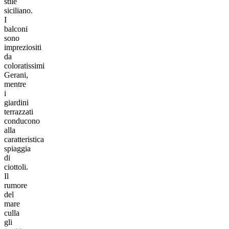
stile
siciliano.
I
balconi
sono
impreziositi
da
coloratissimi
Gerani,
mentre
i
giardini
terrazzati
conducono
alla
caratteristica
spiaggia
di
ciottoli.
Il
rumore
del
mare
culla
gli