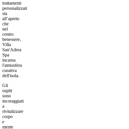
trattamenti
personalizzati
sia
all’aperto
che
nel
centro
benessere,
Villa
San'Adrea
Spa
incarna
l'atmosfera
curativa
dell'isola.
Gli
ospiti
sono
incoraggiati
a
rivitalizzare
corpo
e
mente