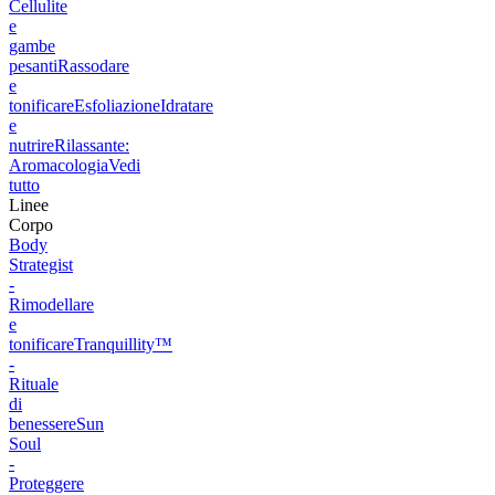
Cellulite
e
gambe
pesanti
Rassodare
e
tonificare
Esfoliazione
Idratare
e
nutrire
Rilassante:
Aromacologia
Vedi
tutto
Linee
Corpo
Body
Strategist
-
Rimodellare
e
tonificare
Tranquillity™
-
Rituale
di
benessere
Sun
Soul
-
Proteggere