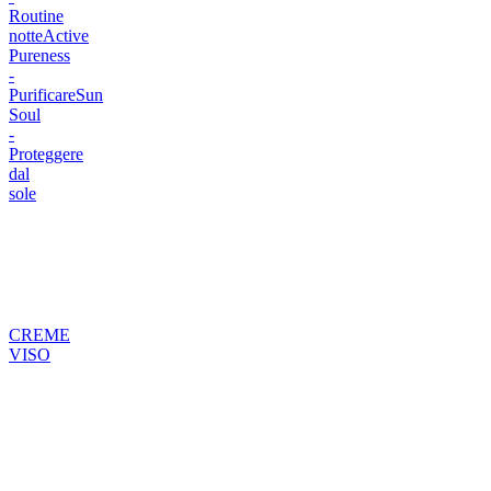
Routine
notte
Active
Pureness
-
Purificare
Sun
Soul
-
Proteggere
dal
sole
CREME
VISO