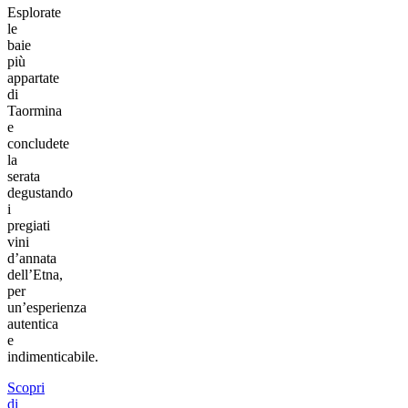
Esplorate
le
baie
più
appartate
di
Taormina
e
concludete
la
serata
degustando
i
pregiati
vini
d’annata
dell’Etna,
per
un’esperienza
autentica
e
indimenticabile.
Scopri
di