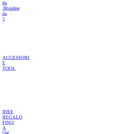
da
3
Routine
da
5
ACCESSORI
E
TOOL
IDEE
REGALO
FINO
A
50€