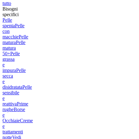
tutto
Bisogni
specifici
Pelle
spenta
Pelle
con
macchie
Pelle
matura
Pelle
matura
50+
Pelle
grassa
e
impura
Pelle
secca
e
disidratata
Pelle
sensibile
e
reattiva
Prime
rughe
Borse
e
Occhiaie
Creme
e
trattamenti
notte
Vedi