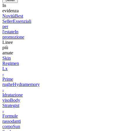
In
evidenza
Novità
Best
Seller
Essenziali
per
l'estate
In
promozione
Linee
più
amate
Skin
Regimen
Lx
-
Prime
rughe
Hydramemory
-
Idratazione
viso
Body
Strategist
-
Formule
rassodanti
corpo
Sun