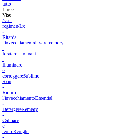
tutto
Linee
Viso
/skin
regimen/Lx
-
Ritarda
l'invecchiamento
Hydramemory
-
Idratare
Luminant
-
Illuminare
e
correggere
Sublime
Skin
-
Ridurre
l'invecchiamento
Essential
-
Detergere
Remedy
-
Calmare
e
lenire
Renight
-