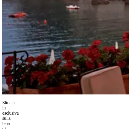
Situata
in
esclusiva
sulla
baia
di