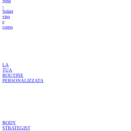
Soul
-
Solari
viso
e
corpo
LA
TUA
ROUTINE
PERSONALIZZATA
BODY
STRATEGIST