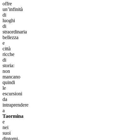
offre
un’infinità
di
luoghi
di
straordinaria
bellezza
e
città
ricche
di
storia:
non
mancano
quindi
le
escursioni
da
intraprendere
a
Taormina
e
nei
suoi
dintorni.