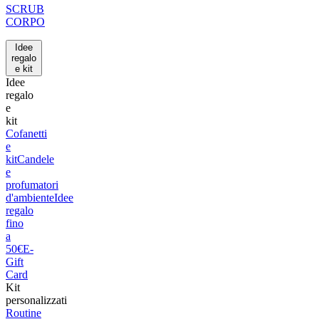
SCRUB
CORPO
Idee
regalo
e kit
Idee
regalo
e
kit
Cofanetti
e
kit
Candele
e
profumatori
d'ambiente
Idee
regalo
fino
a
50€
E-
Gift
Card
Kit
personalizzati
Routine