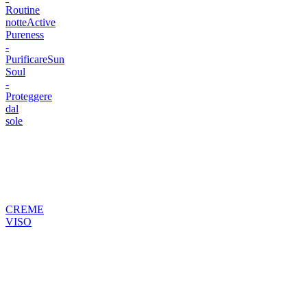
Routine
notte
Active
Pureness
-
Purificare
Sun
Soul
-
Proteggere
dal
sole
CREME
VISO