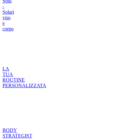
Soul
-
Solari
viso
e
corpo
LA
TUA
ROUTINE
PERSONALIZZATA
BODY
STRATEGIST