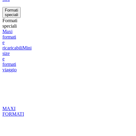
Formati
speciali
Formati
speciali
Maxi
formati
e
ricaricabili
Mini
size
e
formati
viaggio
MAXI
FORMATI