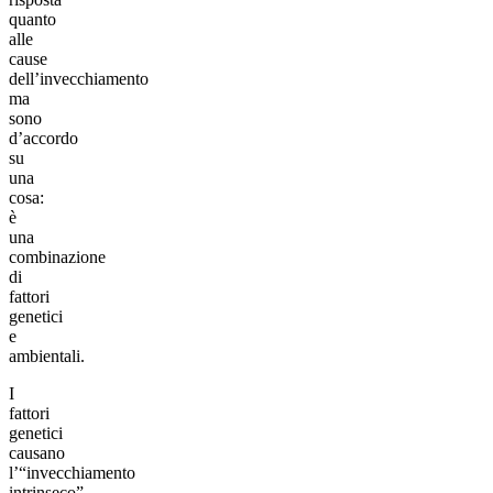
quanto
alle
cause
dell’invecchiamento
ma
sono
d’accordo
su
una
cosa:
è
una
combinazione
di
fattori
genetici
e
ambientali.
I
fattori
genetici
causano
l’“invecchiamento
intrinseco”,