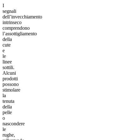
I
segnali
dell’invecchiamento
intrinseco
comprendono
l’assottigliamento
della
cute
e
le
linee
sottili.
Alcuni
prodotti
possono
stimolare
la
tenuta
della
pelle
o
nascondere
le
rughe,