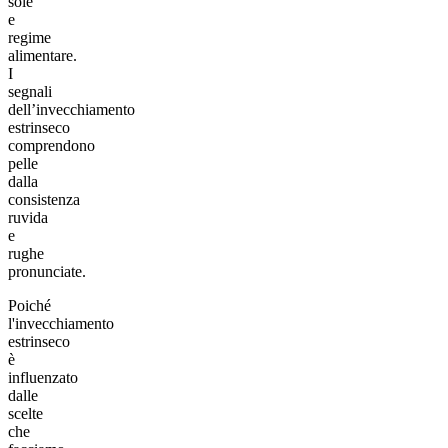
sole
e
regime
alimentare.
I
segnali
dell’invecchiamento
estrinseco
comprendono
pelle
dalla
consistenza
ruvida
e
rughe
pronunciate.
Poiché
l'invecchiamento
estrinseco
è
influenzato
dalle
scelte
che