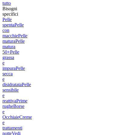
tutto
Bisogni
specifici
Pelle
spenta
Pelle
con
macchie
Pelle
matura
Pelle
matura
50+
Pelle
grassa
e
impura
Pelle
secca
e
disidratata
Pelle
sensibile
e
reattiva
Prime
rughe
Borse
e
Occhiaie
Creme
e
trattamenti
notte
Vedi