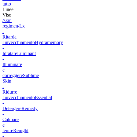
tutto
Linee
Viso
/skin
regimen/Lx
-
Ritarda
l'invecchiamento
Hydramemory
-
Idratare
Luminant
-
Illuminare
e
correggere
Sublime
Skin
-
Ridurre
l'invecchiamento
Essential
-
Detergere
Remedy
-
Calmare
e
lenire
Renight
-