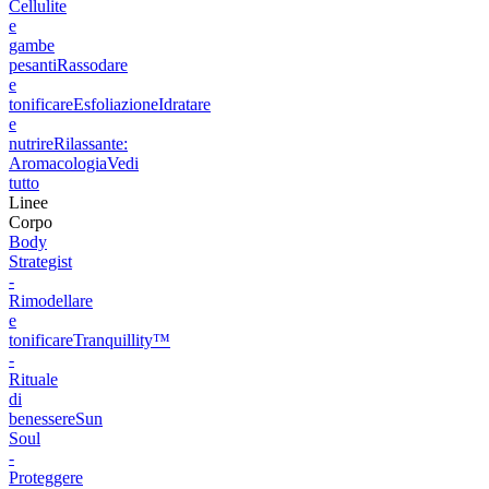
Cellulite
e
gambe
pesanti
Rassodare
e
tonificare
Esfoliazione
Idratare
e
nutrire
Rilassante:
Aromacologia
Vedi
tutto
Linee
Corpo
Body
Strategist
-
Rimodellare
e
tonificare
Tranquillity™
-
Rituale
di
benessere
Sun
Soul
-
Proteggere