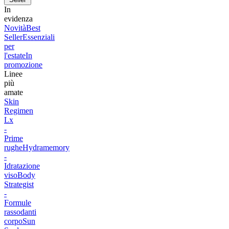
In
evidenza
Novità
Best
Seller
Essenziali
per
l'estate
In
promozione
Linee
più
amate
Skin
Regimen
Lx
-
Prime
rughe
Hydramemory
-
Idratazione
viso
Body
Strategist
-
Formule
rassodanti
corpo
Sun