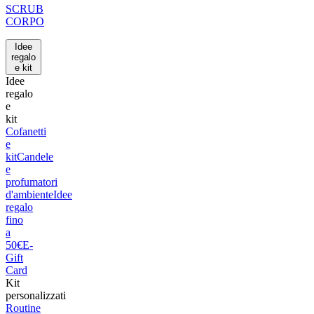
SCRUB
CORPO
Idee
regalo
e kit
Idee
regalo
e
kit
Cofanetti
e
kit
Candele
e
profumatori
d'ambiente
Idee
regalo
fino
a
50€
E-
Gift
Card
Kit
personalizzati
Routine