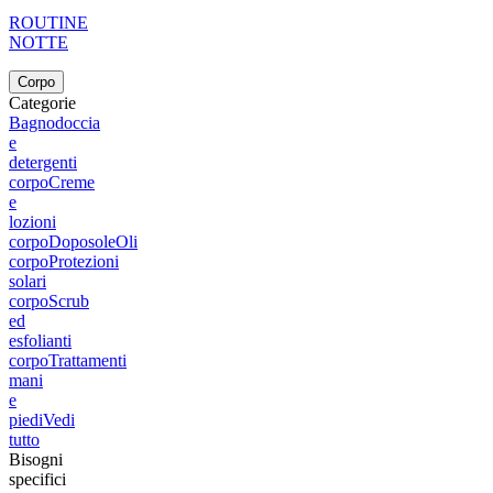
ROUTINE
NOTTE
Corpo
Categorie
Bagnodoccia
e
detergenti
corpo
Creme
e
lozioni
corpo
Doposole
Oli
corpo
Protezioni
solari
corpo
Scrub
ed
esfolianti
corpo
Trattamenti
mani
e
piedi
Vedi
tutto
Bisogni
specifici