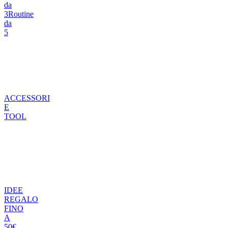
da
3
Routine
da
5
ACCESSORI
E
TOOL
IDEE
REGALO
FINO
A
50€