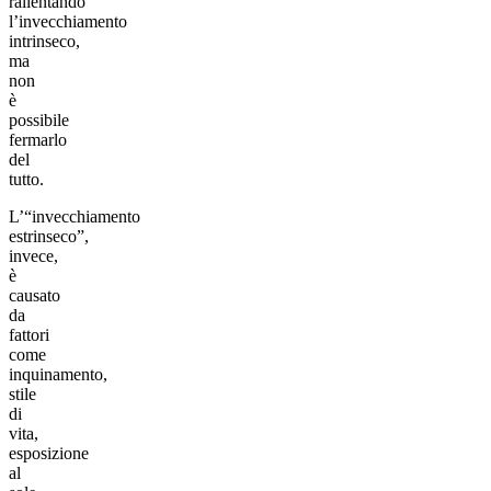
rallentando
l’invecchiamento
intrinseco,
ma
non
è
possibile
fermarlo
del
tutto.
L’“invecchiamento
estrinseco”,
invece,
è
causato
da
fattori
come
inquinamento,
stile
di
vita,
esposizione
al