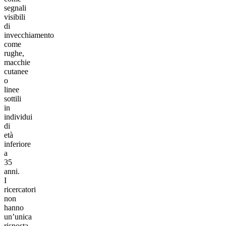
segnali
visibili
di
invecchiamento
come
rughe,
macchie
cutanee
o
linee
sottili
in
individui
di
età
inferiore
a
35
anni.
I
ricercatori
non
hanno
un’unica
risposta