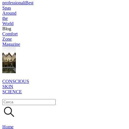
professionali
Best
Spas
Around
the
World
Blog
Comfort
Zone
Magazine
CONSCIOUS
SKIN
SCIENCE
Home