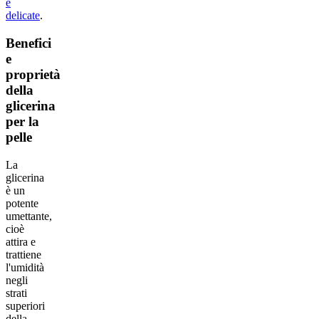
e
delicate
.
Benefici
e
proprietà
della
glicerina
per la
pelle
La
glicerina
è un
potente
umettante,
cioè
attira e
trattiene
l'umidità
negli
strati
superiori
della