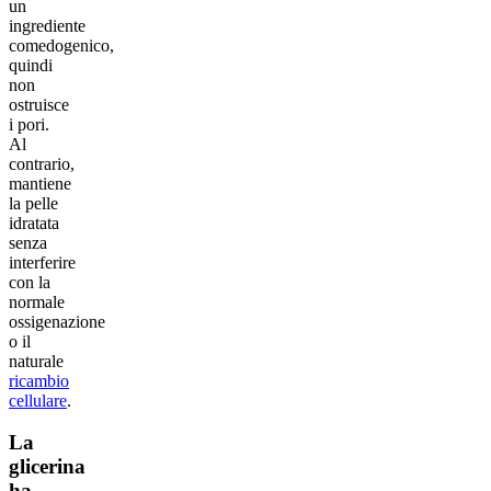
un
ingrediente
comedogenico,
quindi
non
ostruisce
i pori.
Al
contrario,
mantiene
la pelle
idratata
senza
interferire
con la
normale
ossigenazione
o il
naturale
ricambio
cellulare
.
La
glicerina
ha