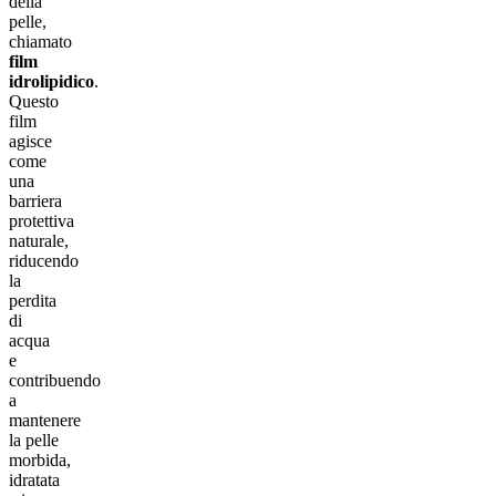
della
pelle,
chiamato
film
idrolipidico
.
Questo
film
agisce
come
una
barriera
protettiva
naturale,
riducendo
la
perdita
di
acqua
e
contribuendo
a
mantenere
la pelle
morbida,
idratata