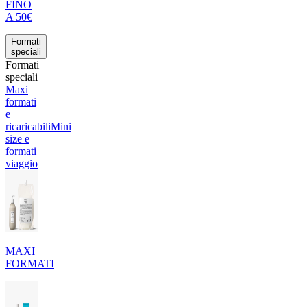
FINO
A 50€
Formati
speciali
Formati
speciali
Maxi
formati
e
ricaricabili
Mini
size e
formati
viaggio
MAXI
FORMATI