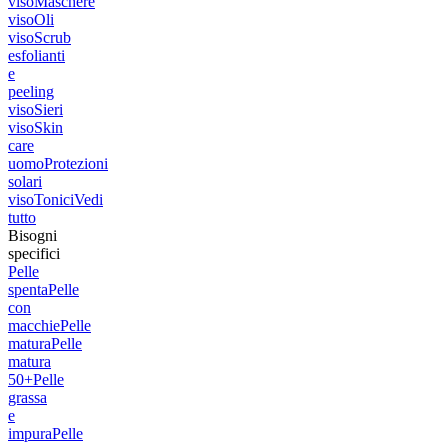
viso
Maschere
viso
Oli
viso
Scrub
esfolianti
e
peeling
viso
Sieri
viso
Skin
care
uomo
Protezioni
solari
viso
Tonici
Vedi
tutto
Bisogni
specifici
Pelle
spenta
Pelle
con
macchie
Pelle
matura
Pelle
matura
50+
Pelle
grassa
e
impura
Pelle