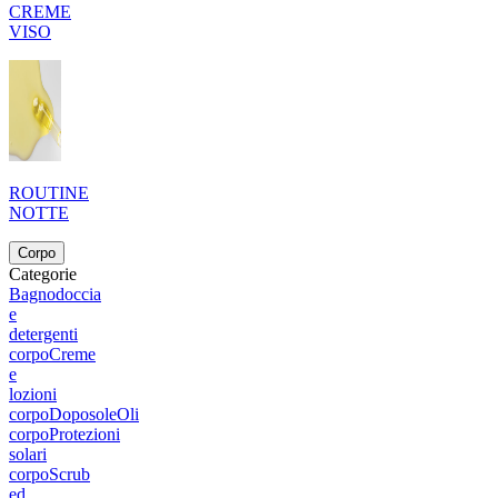
CREME
VISO
ROUTINE
NOTTE
Corpo
Categorie
Bagnodoccia
e
detergenti
corpo
Creme
e
lozioni
corpo
Doposole
Oli
corpo
Protezioni
solari
corpo
Scrub
ed