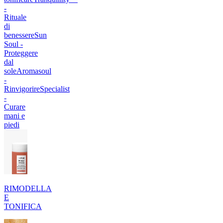
-
Rituale
di
benessere
Sun
Soul -
Proteggere
dal
sole
Aromasoul
-
Rinvigorire
Specialist
-
Curare
mani e
piedi
RIMODELLA
E
TONIFICA