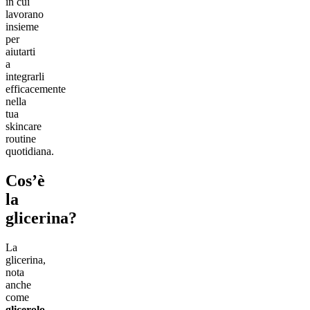
in cui
lavorano
insieme
per
aiutarti
a
integrarli
efficacemente
nella
tua
skincare
routine
quotidiana.
Cos’è
la
glicerina?
La
glicerina,
nota
anche
come
glicerolo
,