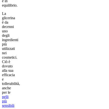
e in
equilibrio.
La
glicerina
è da
decenni
uno
degli
ingredienti
più
utilizzati
nei
cosmetici.
Ciò è
dovuto
alla sua
efficacia
e
tollerabilità,
anche
per le
pelli
più
sensibili