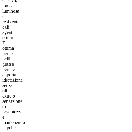
elastica,
tonica,
luminosa
e
resistente
agli
agenti
esterni.
È
ottima
per le
pelli
grasse
perché
apporta
idratazione
senza
oli
extra o
sensazione
di
pesantezza
e,
mantenendo
la pelle