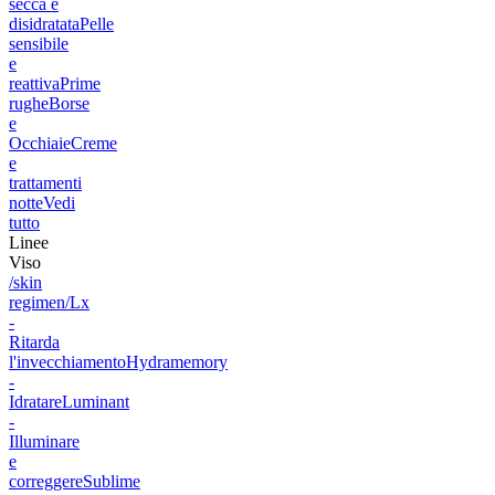
secca e
disidratata
Pelle
sensibile
e
reattiva
Prime
rughe
Borse
e
Occhiaie
Creme
e
trattamenti
notte
Vedi
tutto
Linee
Viso
/skin
regimen/Lx
-
Ritarda
l'invecchiamento
Hydramemory
-
Idratare
Luminant
-
Illuminare
e
correggere
Sublime