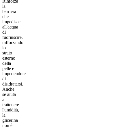
Rinforza
la
barriera
che
impedisce
all'acqua
di
fuoriuscire,
rafforzando
lo
strato
esterno
della
pelle e
impedendole
di
disidratarsi.
Anche
se aiuta
a
trattenere
l'umidità,
la
glicerina
non è