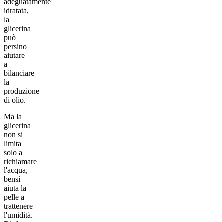
adeguatamente
idratata,
la
glicerina
può
persino
aiutare
a
bilanciare
la
produzione
di olio.
Ma la
glicerina
non si
limita
solo a
richiamare
l'acqua,
bensì
aiuta la
pelle a
trattenere
l'umidità.