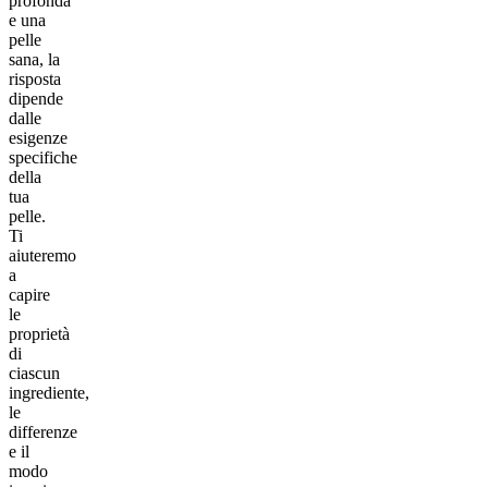
profonda
e una
pelle
sana, la
risposta
dipende
dalle
esigenze
specifiche
della
tua
pelle.
Ti
aiuteremo
a
capire
le
proprietà
di
ciascun
ingrediente,
le
differenze
e il
modo