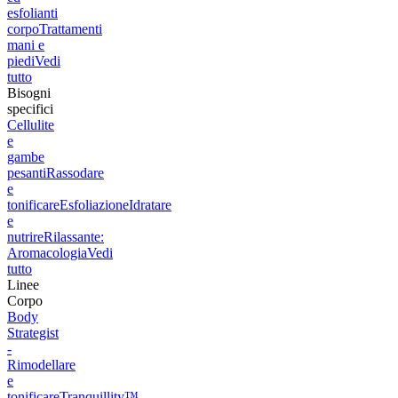
esfolianti
corpo
Trattamenti
mani e
piedi
Vedi
tutto
Bisogni
specifici
Cellulite
e
gambe
pesanti
Rassodare
e
tonificare
Esfoliazione
Idratare
e
nutrire
Rilassante:
Aromacologia
Vedi
tutto
Linee
Corpo
Body
Strategist
-
Rimodellare
e
tonificare
Tranquillity™