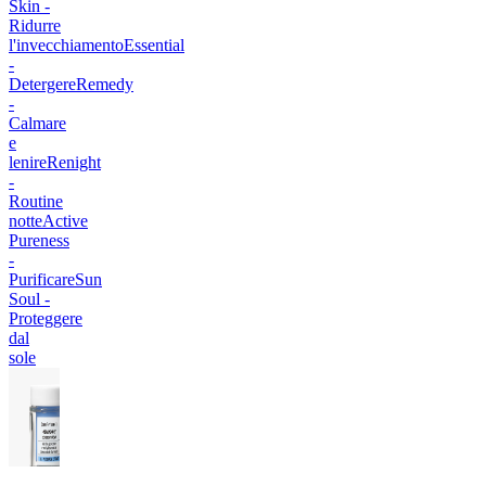
Skin -
Ridurre
l'invecchiamento
Essential
-
Detergere
Remedy
-
Calmare
e
lenire
Renight
-
Routine
notte
Active
Pureness
-
Purificare
Sun
Soul -
Proteggere
dal
sole