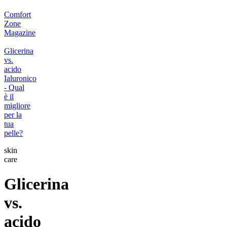
Comfort
Zone
Magazine
Glicerina
vs.
acido
Ialuronico
- Qual
è il
migliore
per la
tua
pelle?
skin
care
Glicerina
vs.
acido