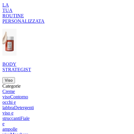
LA
TUA
ROUTINE
PERSONALIZZATA
BODY
STRATEGIST
Viso
Categorie
Creme
viso
Contorno
occhi e
labbra
Detergenti
viso e
struccanti
Fiale
e
ampolle