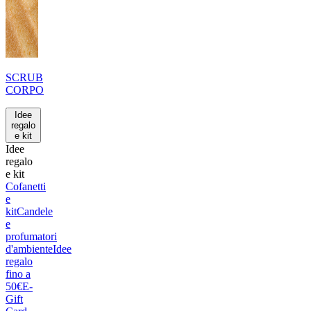
SCRUB
CORPO
Idee
regalo
e kit
Idee
regalo
e kit
Cofanetti
e
kit
Candele
e
profumatori
d'ambiente
Idee
regalo
fino a
50€
E-
Gift