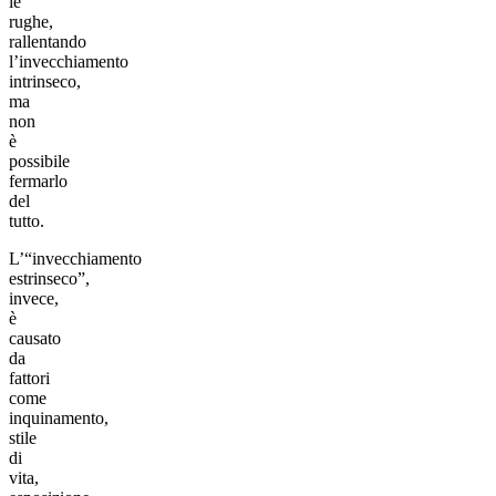
le
rughe,
rallentando
l’invecchiamento
intrinseco,
ma
non
è
possibile
fermarlo
del
tutto.
L’“invecchiamento
estrinseco”,
invece,
è
causato
da
fattori
come
inquinamento,
stile
di
vita,