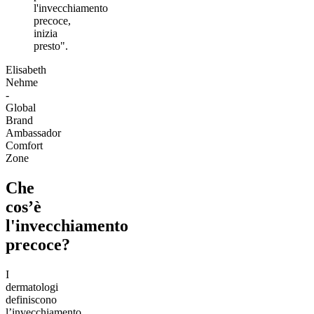
l'invecchiamento
precoce,
inizia
presto".
Elisabeth
Nehme
-
Global
Brand
Ambassador
Comfort
Zone
Che
cos’è
l'invecchiamento
precoce?
I
dermatologi
definiscono
l’invecchiamento