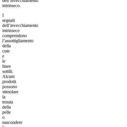
dell’invecchiamento
intrinseco.
I
segnali
dell’invecchiamento
intrinseco
comprendono
l’assottigliamento
della
cute
e
le
linee
sottili.
Alcuni
prodotti
possono
stimolare
la
tenuta
della
pelle
o
nascondere