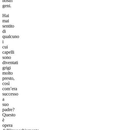
nostri
geni.
Hai
mai
sentito
di
qualcuno
i
cui
capelli
sono
diventati
grigi
molto
presto,
così
com’era
successo
a
suo
padre?
Questo
è
opera