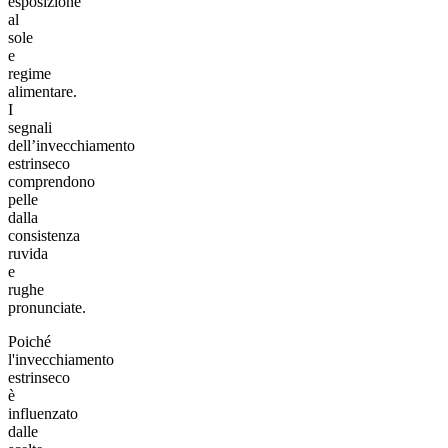
esposizione
al
sole
e
regime
alimentare.
I
segnali
dell’invecchiamento
estrinseco
comprendono
pelle
dalla
consistenza
ruvida
e
rughe
pronunciate.
Poiché
l'invecchiamento
estrinseco
è
influenzato
dalle