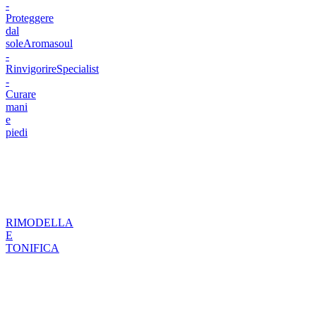
-
Proteggere
dal
sole
Aromasoul
-
Rinvigorire
Specialist
-
Curare
mani
e
piedi
RIMODELLA
E
TONIFICA