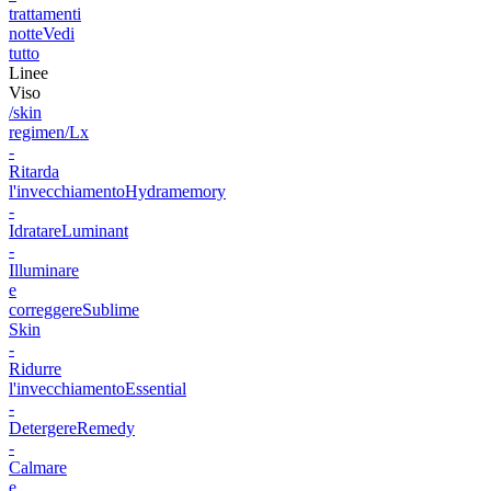
trattamenti
notte
Vedi
tutto
Linee
Viso
/skin
regimen/Lx
-
Ritarda
l'invecchiamento
Hydramemory
-
Idratare
Luminant
-
Illuminare
e
correggere
Sublime
Skin
-
Ridurre
l'invecchiamento
Essential
-
Detergere
Remedy
-
Calmare
e