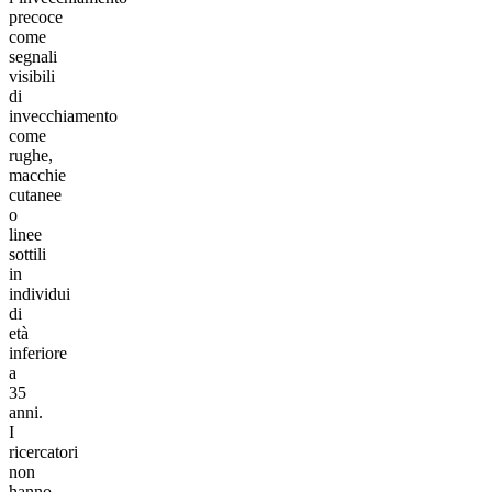
precoce
come
segnali
visibili
di
invecchiamento
come
rughe,
macchie
cutanee
o
linee
sottili
in
individui
di
età
inferiore
a
35
anni.
I
ricercatori
non
hanno