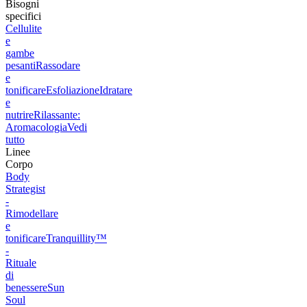
Bisogni
specifici
Cellulite
e
gambe
pesanti
Rassodare
e
tonificare
Esfoliazione
Idratare
e
nutrire
Rilassante:
Aromacologia
Vedi
tutto
Linee
Corpo
Body
Strategist
-
Rimodellare
e
tonificare
Tranquillity™
-
Rituale
di
benessere
Sun
Soul