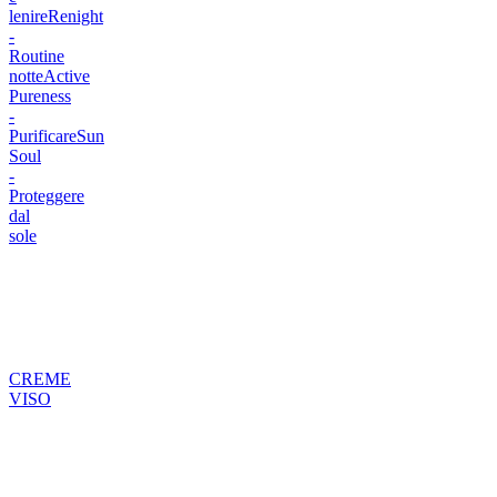
lenire
Renight
-
Routine
notte
Active
Pureness
-
Purificare
Sun
Soul
-
Proteggere
dal
sole
CREME
VISO