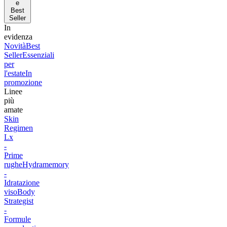
e
Best
Seller
In
evidenza
Novità
Best
Seller
Essenziali
per
l'estate
In
promozione
Linee
più
amate
Skin
Regimen
Lx
-
Prime
rughe
Hydramemory
-
Idratazione
viso
Body
Strategist
-
Formule