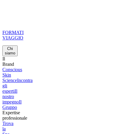
FORMATI
VIAGGIO
Chi
siamo
Il
Brand
Conscious
Skin
Science
Incontra
gli
esperti
Il
nostro
impegno
Il
Gruppo
Expertise
professionale
Trova
la