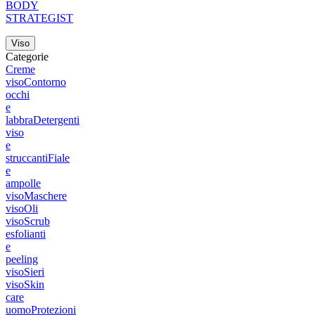
BODY
STRATEGIST
Viso
Categorie
Creme
viso
Contorno
occhi
e
labbra
Detergenti
viso
e
struccanti
Fiale
e
ampolle
viso
Maschere
viso
Oli
viso
Scrub
esfolianti
e
peeling
viso
Sieri
viso
Skin
care
uomo
Protezioni