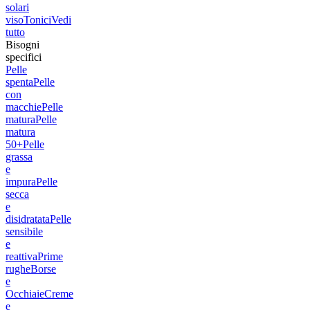
solari
viso
Tonici
Vedi
tutto
Bisogni
specifici
Pelle
spenta
Pelle
con
macchie
Pelle
matura
Pelle
matura
50+
Pelle
grassa
e
impura
Pelle
secca
e
disidratata
Pelle
sensibile
e
reattiva
Prime
rughe
Borse
e
Occhiaie
Creme
e