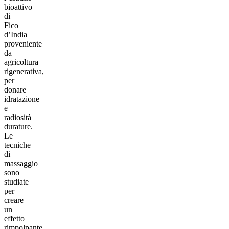
bioattivo
di
Fico
d’India
proveniente
da
agricoltura
rigenerativa,
per
donare
idratazione
e
radiosità
durature.
Le
tecniche
di
massaggio
sono
studiate
per
creare
un
effetto
rimpolpante