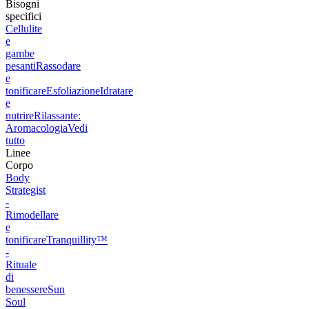
Bisogni
specifici
Cellulite
e
gambe
pesanti
Rassodare
e
tonificare
Esfoliazione
Idratare
e
nutrire
Rilassante:
Aromacologia
Vedi
tutto
Linee
Corpo
Body
Strategist
-
Rimodellare
e
tonificare
Tranquillity™
-
Rituale
di
benessere
Sun
Soul