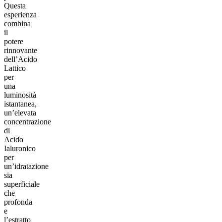
Questa
esperienza
combina
il
potere
rinnovante
dell’Acido
Lattico
per
una
luminosità
istantanea,
un’elevata
concentrazione
di
Acido
Ialuronico
per
un’idratazione
sia
superficiale
che
profonda
e
l’estratto