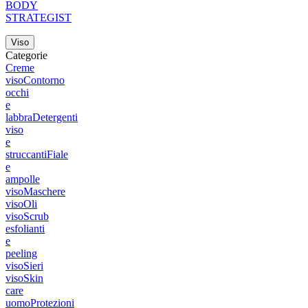
BODY
STRATEGIST
Viso
Categorie
Creme
viso
Contorno
occhi
e
labbra
Detergenti
viso
e
struccanti
Fiale
e
ampolle
viso
Maschere
viso
Oli
viso
Scrub
esfolianti
e
peeling
viso
Sieri
viso
Skin
care
uomo
Protezioni