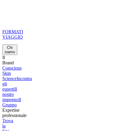
FORMATI
VIAGGIO
Chi
siamo
Il
Brand
Conscious
Skin
Science
Incontra
gli
esperti
Il
nostro
impegno
Il
Gruppo
Expertise
professionale
Trova
la