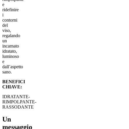
e
ridefinire
i
contorni
del
viso,
regalando
un
incarnato
idratato,
luminoso
e
dall’aspetto
sano.
BENEFICI
CHIAVE:
IDRATANTE-
RIMPOLPANTE-
RASSODANTE
Un
messaggio