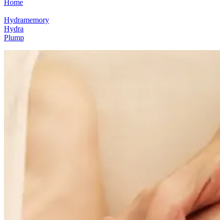
Home
Hydramemory
Hydra
Plump