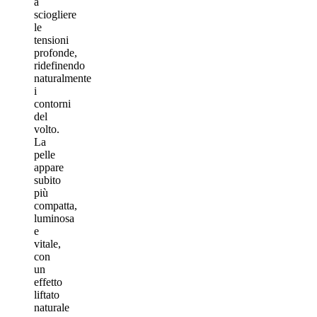
a
sciogliere
le
tensioni
profonde,
ridefinendo
naturalmente
i
contorni
del
volto.
La
pelle
appare
subito
più
compatta,
luminosa
e
vitale,
con
un
effetto
liftato
naturale