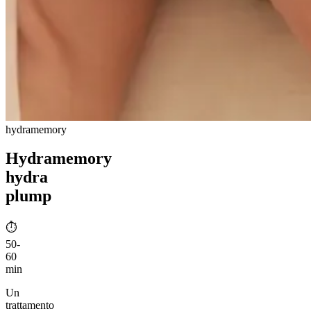
hydramemory
Hydramemory
hydra
plump
⏱︎
50-
60
min
Un
trattamento