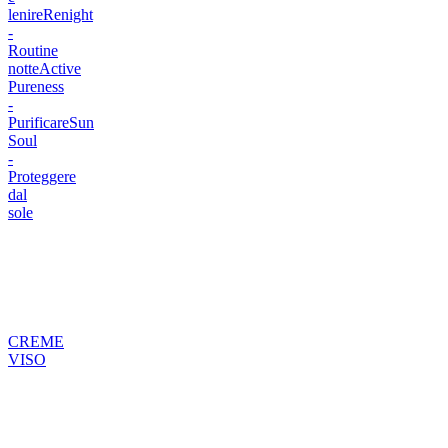
lenire
Renight
-
Routine
notte
Active
Pureness
-
Purificare
Sun
Soul
-
Proteggere
dal
sole
CREME
VISO