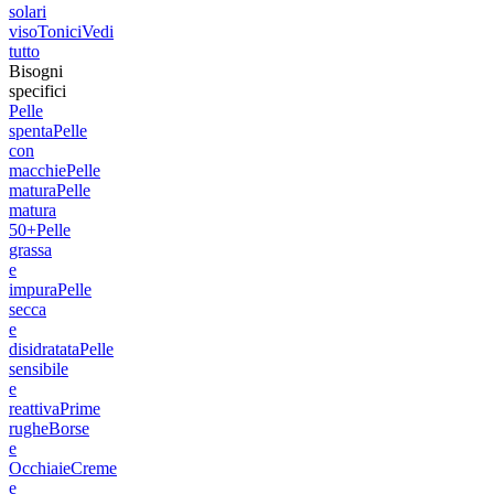
solari
viso
Tonici
Vedi
tutto
Bisogni
specifici
Pelle
spenta
Pelle
con
macchie
Pelle
matura
Pelle
matura
50+
Pelle
grassa
e
impura
Pelle
secca
e
disidratata
Pelle
sensibile
e
reattiva
Prime
rughe
Borse
e
Occhiaie
Creme
e