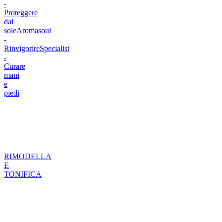
-
Proteggere
dal
sole
Aromasoul
-
Rinvigorire
Specialist
-
Curare
mani
e
piedi
RIMODELLA
E
TONIFICA