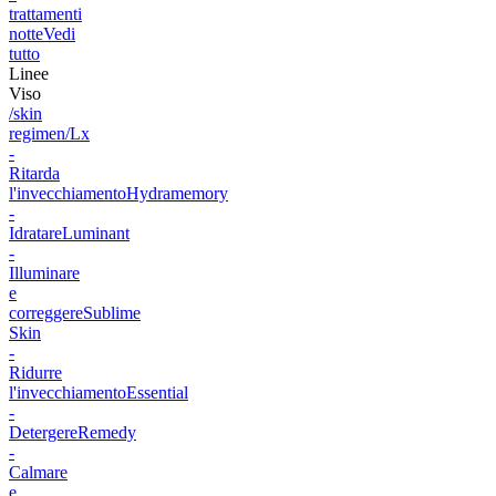
trattamenti
notte
Vedi
tutto
Linee
Viso
/skin
regimen/Lx
-
Ritarda
l'invecchiamento
Hydramemory
-
Idratare
Luminant
-
Illuminare
e
correggere
Sublime
Skin
-
Ridurre
l'invecchiamento
Essential
-
Detergere
Remedy
-
Calmare
e