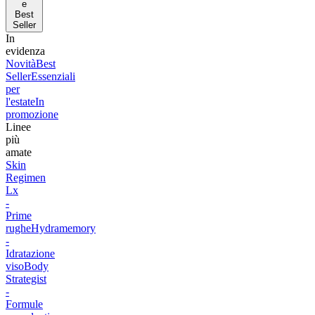
e
Best
Seller
In
evidenza
Novità
Best
Seller
Essenziali
per
l'estate
In
promozione
Linee
più
amate
Skin
Regimen
Lx
-
Prime
rughe
Hydramemory
-
Idratazione
viso
Body
Strategist
-
Formule