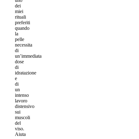
uno
dei
miei
rituali
preferiti
quando
la
pelle
necessita
di
un’immediata
dose
di
idratazione
e
di
un
intenso
lavoro
distensivo
sui
muscoli
del
viso.
Aiuta