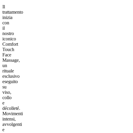
Il
trattamento
inizia
con
il
nostro
iconico
Comfort
Touch
Face
Massage,
un
rituale
esclusivo
eseguito
su
viso,
collo
e
décolleté.
Movimenti
intensi,
avvolgenti
e