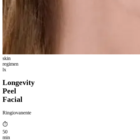
skin
regimen
lx
Longevity
Peel
Facial
Ringiovanente
⏱︎
50
min