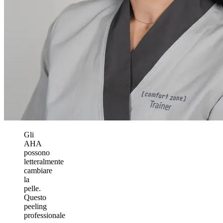
Gli
AHA
possono
letteralmente
cambiare
la
pelle.
Questo
peeling
professionale