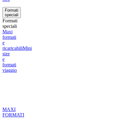
Formati
speciali
Formati
speciali
Maxi
formati
e
ricaricabili
Mini
size
e
formati
viaggio
MAXI
FORMATI