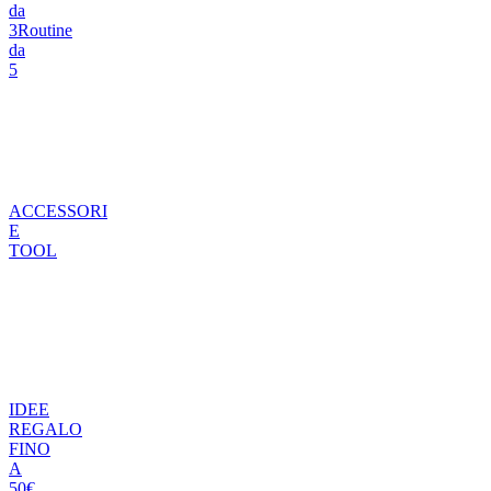
da
3
Routine
da
5
ACCESSORI
E
TOOL
IDEE
REGALO
FINO
A
50€