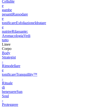
Cellulite
e
gambe
pesanti
Rassodare
e
tonificare
Esfoliazione
Idratare
e
nutrire
Rilassante:
Aromacologia
Vedi
tutto
Linee
Corpo
Body
Strategist
-
Rimodellare
e
tonificare
Tranquillity™
-
Rituale
di
benessere
Sun
Soul
-
Proteggere