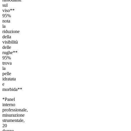
sul
viso**
95%
nota
la
riduzione
della
visibilità
delle
rughe**
95%
trova
la
pelle
idratata
e
morbida**
*Panel
interno
professionale,
misurazione
strumentale,
20
donne.