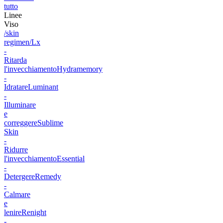
tutto
Linee
Viso
/skin
regimen/Lx
-
Ritarda
l'invecchiamento
Hydramemory
-
Idratare
Luminant
-
Illuminare
e
correggere
Sublime
Skin
-
Ridurre
l'invecchiamento
Essential
-
Detergere
Remedy
-
Calmare
e
lenire
Renight
-