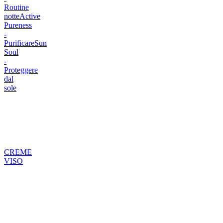
Routine
notte
Active
Pureness
-
Purificare
Sun
Soul
-
Proteggere
dal
sole
CREME
VISO