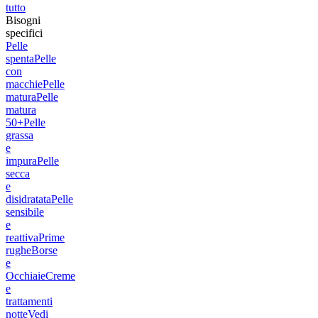
tutto
Bisogni
specifici
Pelle
spenta
Pelle
con
macchie
Pelle
matura
Pelle
matura
50+
Pelle
grassa
e
impura
Pelle
secca
e
disidratata
Pelle
sensibile
e
reattiva
Prime
rughe
Borse
e
Occhiaie
Creme
e
trattamenti
notte
Vedi