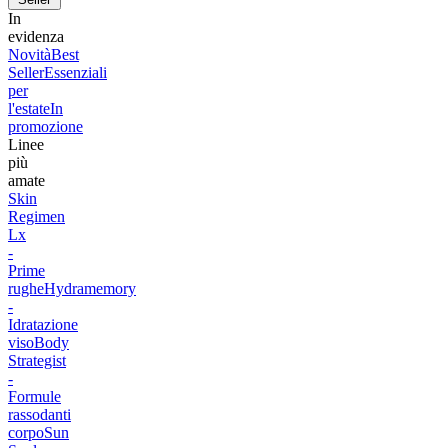
In
evidenza
Novità
Best
Seller
Essenziali
per
l'estate
In
promozione
Linee
più
amate
Skin
Regimen
Lx
-
Prime
rughe
Hydramemory
-
Idratazione
viso
Body
Strategist
-
Formule
rassodanti
corpo
Sun