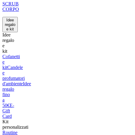
SCRUB
CORPO
Idee
regalo
e kit
Idee
regalo
e
kit
Cofanetti
e
kit
Candele
e
profumatori
d'ambiente
Idee
regalo
fino
a
50€
E-
Gift
Card
Kit
personalizzati
Routine