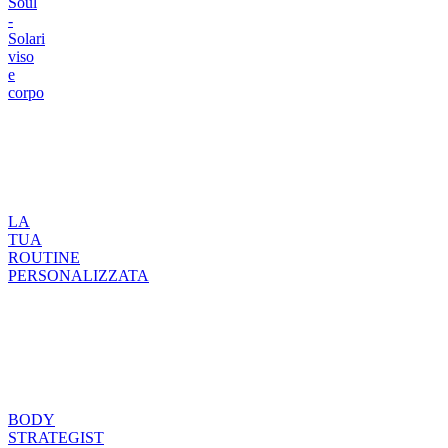
Soul
-
Solari
viso
e
corpo
LA
TUA
ROUTINE
PERSONALIZZATA
BODY
STRATEGIST