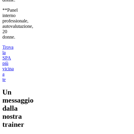
**Panel
interno
professionale,
autovalutazione,
20
donne.
Trova
la
SPA
più
vicina
a
te
Un
messaggio
dalla
nostra
trainer