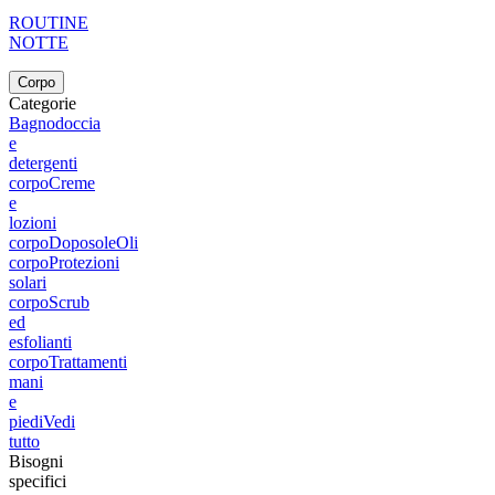
ROUTINE
NOTTE
Corpo
Categorie
Bagnodoccia
e
detergenti
corpo
Creme
e
lozioni
corpo
Doposole
Oli
corpo
Protezioni
solari
corpo
Scrub
ed
esfolianti
corpo
Trattamenti
mani
e
piedi
Vedi
tutto
Bisogni
specifici