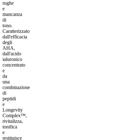
rughe
e
mancanza
di
tono.
Caratterizzato
dall'efficacia
degli
AHA,
dall'acido
ialuronico
concentrato
e
da
una
combinazione
di
peptidi
e
Longevity
Complex™,
rivitalizza,
tonifica
e
restituisce