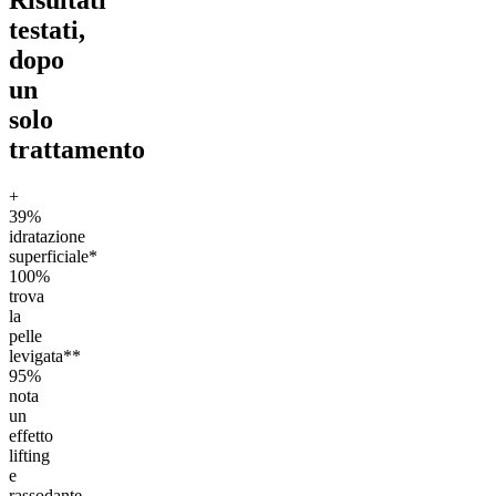
Risultati
testati,
dopo
un
solo
trattamento
+
39%
idratazione
superficiale*
100%
trova
la
pelle
levigata**
95%
nota
un
effetto
lifting
e
rassodante