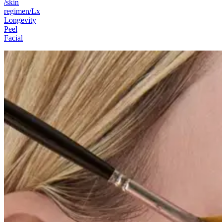
/skin
regimen/Lx
Longevity
Peel
Facial