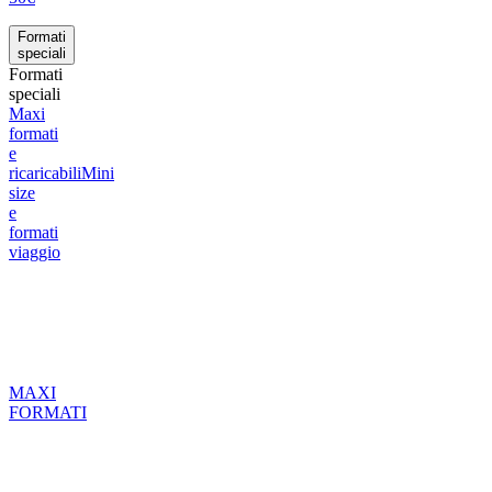
Formati
speciali
Formati
speciali
Maxi
formati
e
ricaricabili
Mini
size
e
formati
viaggio
MAXI
FORMATI