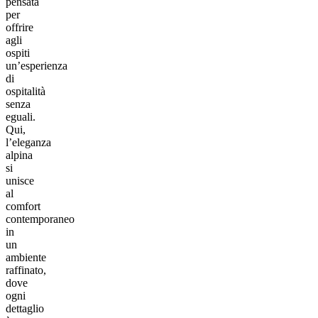
pensata
per
offrire
agli
ospiti
un’esperienza
di
ospitalità
senza
eguali.
Qui,
l’eleganza
alpina
si
unisce
al
comfort
contemporaneo
in
un
ambiente
raffinato,
dove
ogni
dettaglio