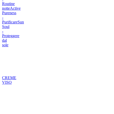
Routine
notte
Active
Pureness
-
Purificare
Sun
Soul
-
Proteggere
dal
sole
CREME
VISO