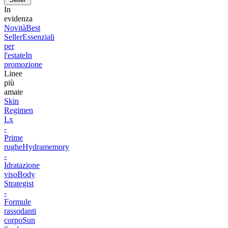
In
evidenza
Novità
Best
Seller
Essenziali
per
l'estate
In
promozione
Linee
più
amate
Skin
Regimen
Lx
-
Prime
rughe
Hydramemory
-
Idratazione
viso
Body
Strategist
-
Formule
rassodanti
corpo
Sun