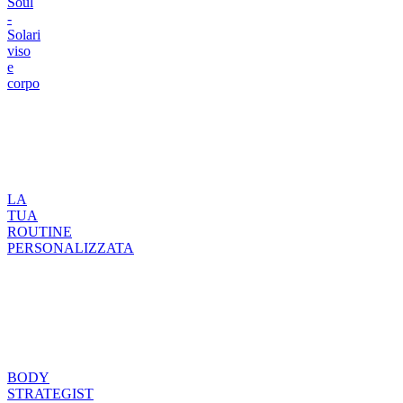
Soul
-
Solari
viso
e
corpo
LA
TUA
ROUTINE
PERSONALIZZATA
BODY
STRATEGIST