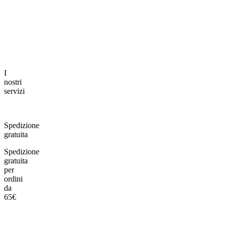
3 minuti di lettura
2 minuti di let
I
nostri
servizi
Spedizione
gratuita
Spedizione
gratuita
per
ordini
da
65€