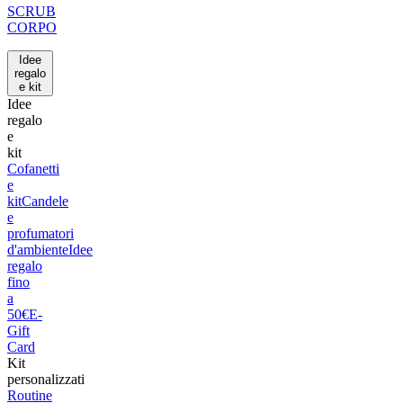
SCRUB
CORPO
Idee
regalo
e kit
Idee
regalo
e
kit
Cofanetti
e
kit
Candele
e
profumatori
d'ambiente
Idee
regalo
fino
a
50€
E-
Gift
Card
Kit
personalizzati
Routine