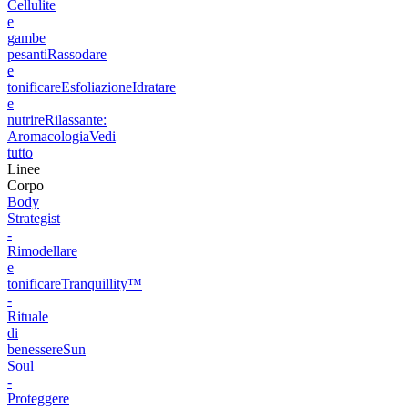
Cellulite
e
gambe
pesanti
Rassodare
e
tonificare
Esfoliazione
Idratare
e
nutrire
Rilassante:
Aromacologia
Vedi
tutto
Linee
Corpo
Body
Strategist
-
Rimodellare
e
tonificare
Tranquillity™
-
Rituale
di
benessere
Sun
Soul
-
Proteggere