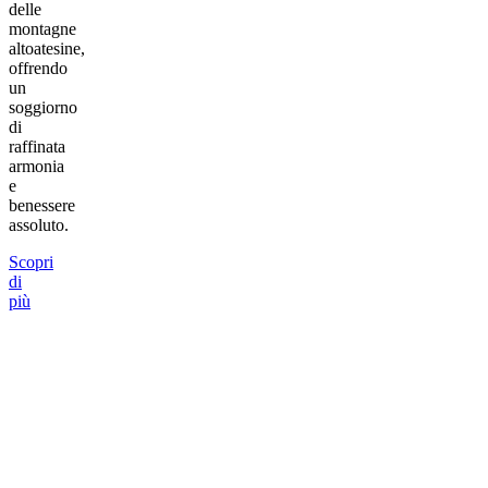
delle
montagne
altoatesine,
offrendo
un
soggiorno
di
raffinata
armonia
e
benessere
assoluto.
Scopri
di
più