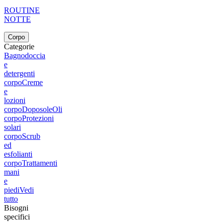
ROUTINE
NOTTE
Corpo
Categorie
Bagnodoccia
e
detergenti
corpo
Creme
e
lozioni
corpo
Doposole
Oli
corpo
Protezioni
solari
corpo
Scrub
ed
esfolianti
corpo
Trattamenti
mani
e
piedi
Vedi
tutto
Bisogni
specifici