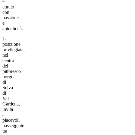
è
curato
con
passione
e
autenticità.
La
posizione
privilegiata,
nel
centro
del
pittoresco
borgo
di
Selva
di
Val
Gardena,
invita
a
piacevoli
passeggiate
tra