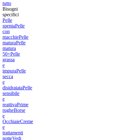
tutto
Bisogni
specifici
Pelle
spenta
Pelle
con
macchie
Pelle
matura
Pelle
matura
50+
Pelle
grassa
e
impura
Pelle
secca
e
disidratata
Pelle
sensibile
e
reattiva
Prime
rughe
Borse
e
Occhiaie
Creme
e
trattamenti
notte
Vedi