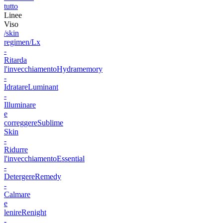
tutto
Linee
Viso
/skin
regimen/Lx
-
Ritarda
l'invecchiamento
Hydramemory
-
Idratare
Luminant
-
Illuminare
e
correggere
Sublime
Skin
-
Ridurre
l'invecchiamento
Essential
-
Detergere
Remedy
-
Calmare
e
lenire
Renight
-