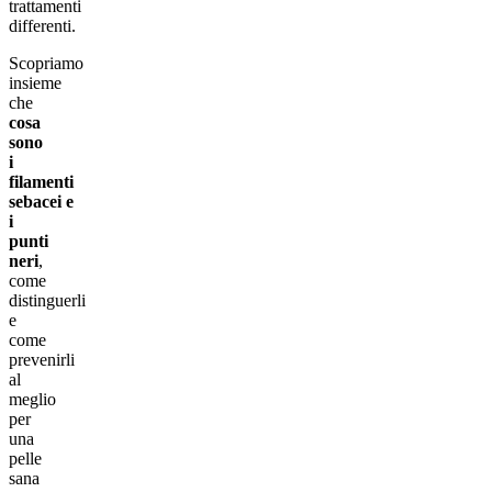
trattamenti
differenti.
Scopriamo
insieme
che
cosa
sono
i
filamenti
sebacei e
i
punti
neri
,
come
distinguerli
e
come
prevenirli
al
meglio
per
una
pelle
sana