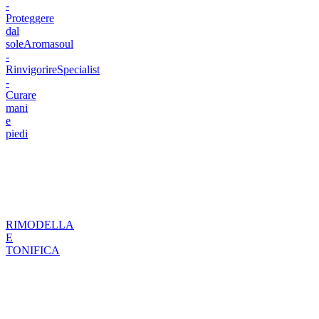
-
Proteggere
dal
sole
Aromasoul
-
Rinvigorire
Specialist
-
Curare
mani
e
piedi
RIMODELLA
E
TONIFICA