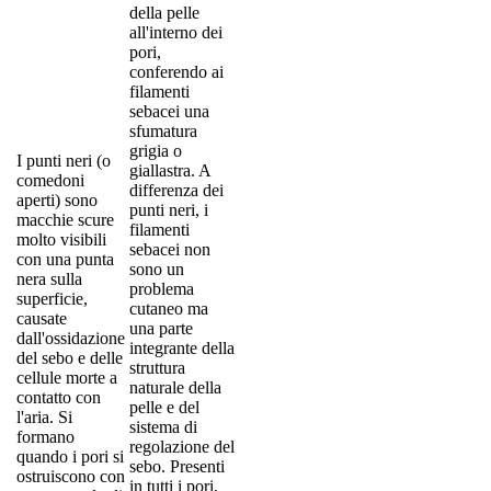
della pelle
all'interno dei
pori,
conferendo ai
filamenti
sebacei una
sfumatura
grigia o
I punti neri (o
giallastra. A
comedoni
differenza dei
aperti) sono
punti neri, i
macchie scure
filamenti
molto visibili
sebacei non
con una punta
sono un
nera sulla
problema
superficie,
cutaneo ma
causate
una parte
dall'ossidazione
integrante della
del sebo e delle
struttura
cellule morte a
naturale della
contatto con
pelle e del
l'aria. Si
sistema di
formano
regolazione del
quando i pori si
sebo. Presenti
ostruiscono con
in tutti i pori,