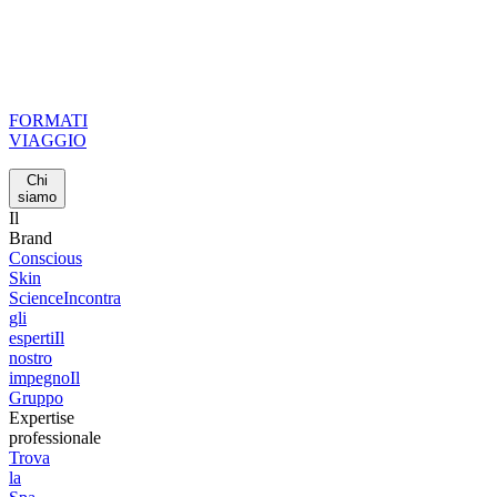
FORMATI
VIAGGIO
Chi
siamo
Il
Brand
Conscious
Skin
Science
Incontra
gli
esperti
Il
nostro
impegno
Il
Gruppo
Expertise
professionale
Trova
la