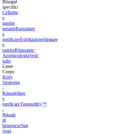
Bisogni
specifici
Cellulite
e
gambe
pesanti
Rassodare
e
tonificare
Esfoliazione
Idratare
e
nutrire
Rilassante:
Aromacologia
Vedi
tutto
Linee
Corpo
Body
Strategist
-
Rimodellare
e
tonificare
Tranquillity™
-
Rituale
di
benessere
Sun
Soul