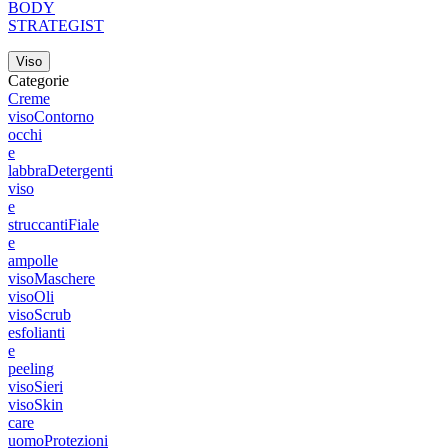
BODY
STRATEGIST
Viso
Categorie
Creme
viso
Contorno
occhi
e
labbra
Detergenti
viso
e
struccanti
Fiale
e
ampolle
viso
Maschere
viso
Oli
viso
Scrub
esfolianti
e
peeling
viso
Sieri
viso
Skin
care
uomo
Protezioni