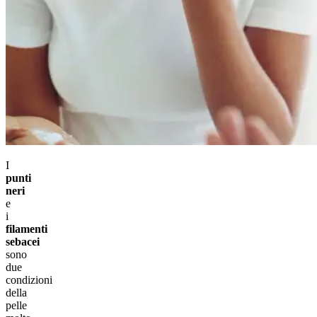
I
punti
neri
e
i
filamenti
sebacei
sono
due
condizioni
della
pelle