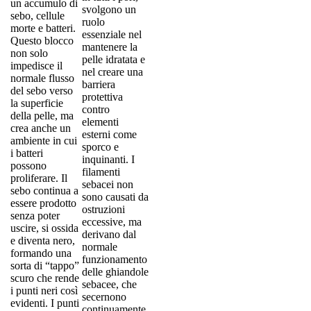
un accumulo di
svolgono un
sebo, cellule
ruolo
morte e batteri.
essenziale nel
Questo blocco
mantenere la
non solo
pelle idratata e
impedisce il
nel creare una
normale flusso
barriera
del sebo verso
protettiva
la superficie
contro
della pelle, ma
elementi
crea anche un
esterni come
ambiente in cui
sporco e
i batteri
inquinanti. I
possono
filamenti
proliferare. Il
sebacei non
sebo continua a
sono causati da
essere prodotto
ostruzioni
senza poter
eccessive, ma
uscire, si ossida
derivano dal
e diventa nero,
normale
formando una
funzionamento
sorta di “tappo”
delle ghiandole
scuro che rende
sebacee, che
i punti neri così
secernono
evidenti. I punti
continuamente