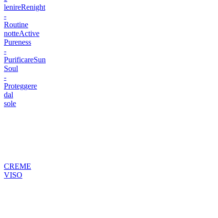
lenire
Renight
-
Routine
notte
Active
Pureness
-
Purificare
Sun
Soul
-
Proteggere
dal
sole
CREME
VISO