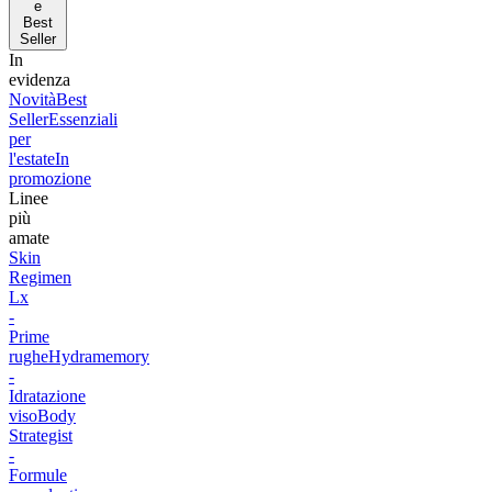
e
Best
Seller
In
evidenza
Novità
Best
Seller
Essenziali
per
l'estate
In
promozione
Linee
più
amate
Skin
Regimen
Lx
-
Prime
rughe
Hydramemory
-
Idratazione
viso
Body
Strategist
-
Formule