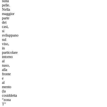
sulla
pelle.
Nella
maggior
parte
dei
casi,
si
sviluppano
sul
viso,
in
particolare
intorno
al
naso,
alla
fronte
e
al
mento
(la
cosiddetta
“zona
T”