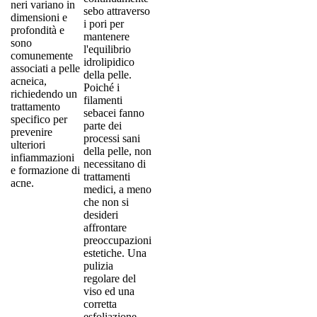
neri variano in
sebo attraverso
dimensioni e
i pori per
profondità e
mantenere
sono
l'equilibrio
comunemente
idrolipidico
associati a pelle
della pelle.
acneica,
Poiché i
richiedendo un
filamenti
trattamento
sebacei fanno
specifico per
parte dei
prevenire
processi sani
ulteriori
della pelle, non
infiammazioni
necessitano di
e formazione di
trattamenti
acne.
medici, a meno
che non si
desideri
affrontare
preoccupazioni
estetiche. Una
pulizia
regolare del
viso ed una
corretta
esfoliazione