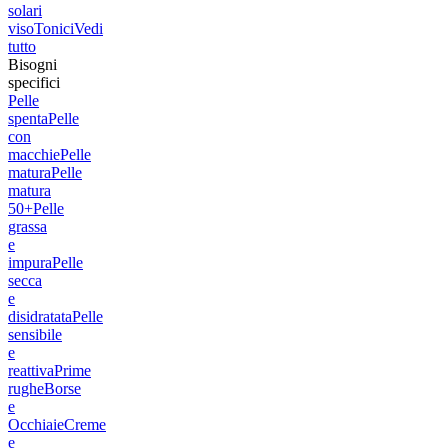
solari
viso
Tonici
Vedi
tutto
Bisogni
specifici
Pelle
spenta
Pelle
con
macchie
Pelle
matura
Pelle
matura
50+
Pelle
grassa
e
impura
Pelle
secca
e
disidratata
Pelle
sensibile
e
reattiva
Prime
rughe
Borse
e
Occhiaie
Creme
e