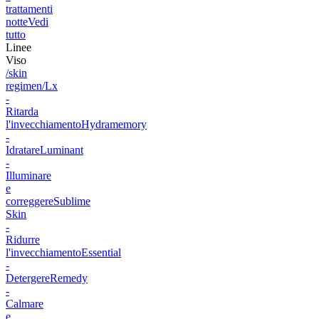
trattamenti
notte
Vedi
tutto
Linee
Viso
/skin
regimen/Lx
-
Ritarda
l'invecchiamento
Hydramemory
-
Idratare
Luminant
-
Illuminare
e
correggere
Sublime
Skin
-
Ridurre
l'invecchiamento
Essential
-
Detergere
Remedy
-
Calmare
e