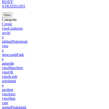
BODY
STRATEGIST
Viso
Categorie
Creme
viso
Contorno
occhi
e
labbra
Detergenti
viso
e
struccanti
Fiale
e
ampolle
viso
Maschere
viso
Oli
viso
Scrub
esfolianti
e
peeling
viso
Sieri
viso
Skin
care
uomo
Protezioni