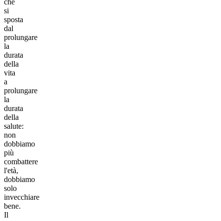
che
si
sposta
dal
prolungare
la
durata
della
vita
a
prolungare
la
durata
della
salute:
non
dobbiamo
più
combattere
l'età,
dobbiamo
solo
invecchiare
bene.
Il