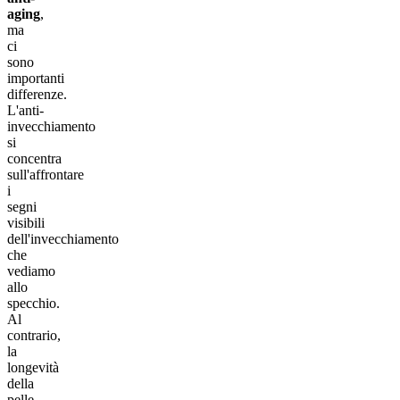
aging
,
ma
ci
sono
importanti
differenze.
L'anti-
invecchiamento
si
concentra
sull'affrontare
i
segni
visibili
dell'invecchiamento
che
vediamo
allo
specchio.
Al
contrario,
la
longevità
della
pelle