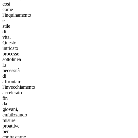
così
come
l'inquinamento
e
stile
di
vita.
Questo
intricato
processo
sottolinea
la
necessità
di
affrontare
l'invecchiamento
accelerato
fin
da
giovani,
enfatizzando
misure
proattive
per
contrastarne