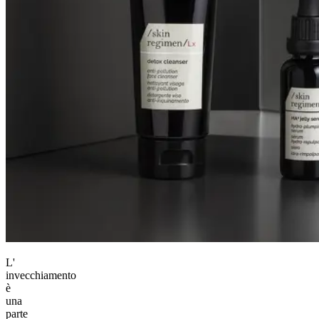
L'
invecchiamento
è
una
parte