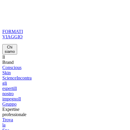
FORMATI
VIAGGIO
Chi
siamo
Il
Brand
Conscious
Skin
Science
Incontra
gli
esperti
Il
nostro
impegno
Il
Gruppo
Expertise
professionale
Trova
la