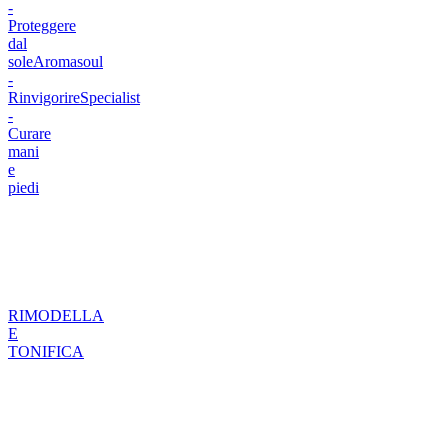
-
Proteggere
dal
sole
Aromasoul
-
Rinvigorire
Specialist
-
Curare
mani
e
piedi
RIMODELLA
E
TONIFICA