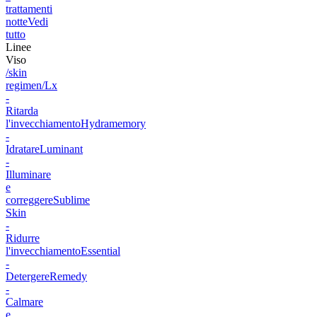
trattamenti
notte
Vedi
tutto
Linee
Viso
/skin
regimen/Lx
-
Ritarda
l'invecchiamento
Hydramemory
-
Idratare
Luminant
-
Illuminare
e
correggere
Sublime
Skin
-
Ridurre
l'invecchiamento
Essential
-
Detergere
Remedy
-
Calmare
e