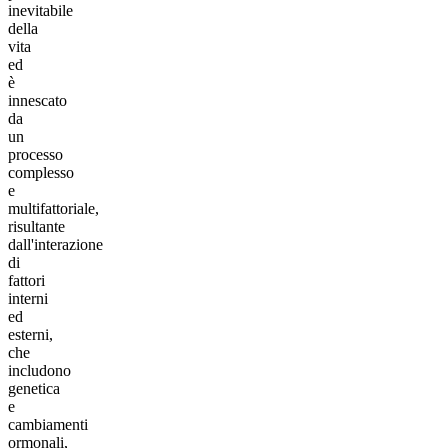
inevitabile
della
vita
ed
è
innescato
da
un
processo
complesso
e
multifattoriale,
risultante
dall'interazione
di
fattori
interni
ed
esterni,
che
includono
genetica
e
cambiamenti
ormonali,