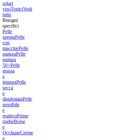
solari
viso
Tonici
Vedi
tutto
Bisogni
specifici
Pelle
spenta
Pelle
con
macchie
Pelle
matura
Pelle
matura
50+
Pelle
grassa
e
impura
Pelle
secca
e
disidratata
Pelle
sensibile
e
reattiva
Prime
rughe
Borse
e
Occhiaie
Creme
e