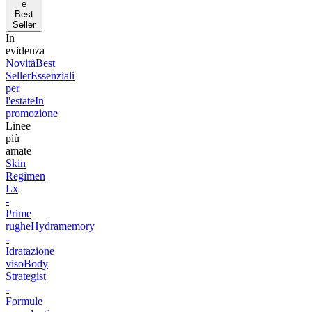
e
Best
Seller
In
evidenza
Novità
Best
Seller
Essenziali
per
l'estate
In
promozione
Linee
più
amate
Skin
Regimen
Lx
-
Prime
rughe
Hydramemory
-
Idratazione
viso
Body
Strategist
-
Formule