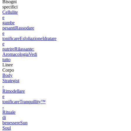
Bisogni
specifici
Cellulite
e
gambe
pesanti
Rassodare
e
tonificare
Esfoliazione
Idratare
e
nutrire
Rilassante:
Aromacologia
Vedi
tutto
Linee
Corpo
Body
Strategist
-
Rimodellare
e
tonificare
Tranquillity™
-
Rituale
di
benessere
Sun
Soul