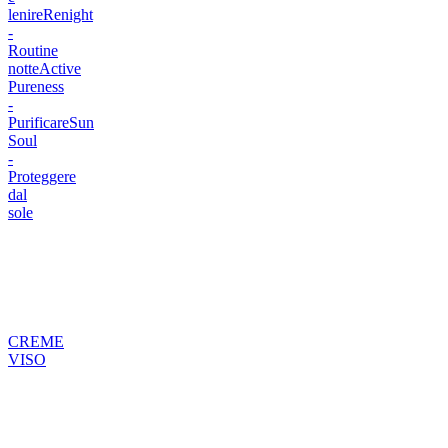
lenire
Renight
-
Routine
notte
Active
Pureness
-
Purificare
Sun
Soul
-
Proteggere
dal
sole
CREME
VISO