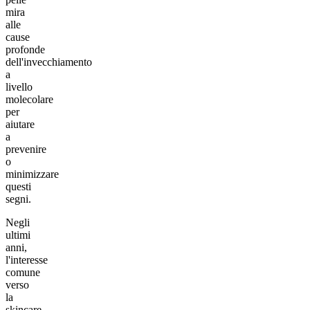
mira
alle
cause
profonde
dell'invecchiamento
a
livello
molecolare
per
aiutare
a
prevenire
o
minimizzare
questi
segni.
Negli
ultimi
anni,
l'interesse
comune
verso
la
skincare