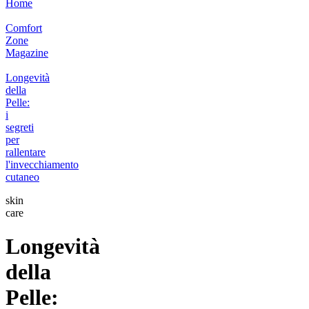
Home
Comfort
Zone
Magazine
Longevità
della
Pelle:
i
segreti
per
rallentare
l'invecchiamento
cutaneo
skin
care
Longevità
della
Pelle: