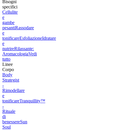
Bisogni
specifici
Cellulite
e
gambe
pesanti
Rassodare
e
tonificare
Esfoliazione
Idratare
e
nutrire
Rilassante:
Aromacologia
Vedi
tutto
Linee
Corpo
Body
Strategist
-
Rimodellare
e
tonificare
Tranquillity™
-
Rituale
di
benessere
Sun
Soul