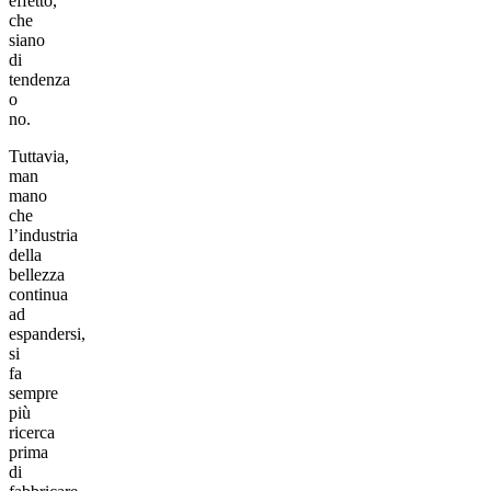
effetto,
che
siano
di
tendenza
o
no.
Tuttavia,
man
mano
che
l’industria
della
bellezza
continua
ad
espandersi,
si
fa
sempre
più
ricerca
prima
di