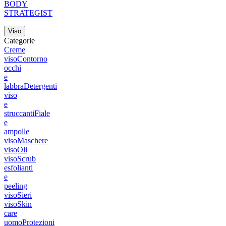
BODY
STRATEGIST
Viso
Categorie
Creme
viso
Contorno
occhi
e
labbra
Detergenti
viso
e
struccanti
Fiale
e
ampolle
viso
Maschere
viso
Oli
viso
Scrub
esfolianti
e
peeling
viso
Sieri
viso
Skin
care
uomo
Protezioni