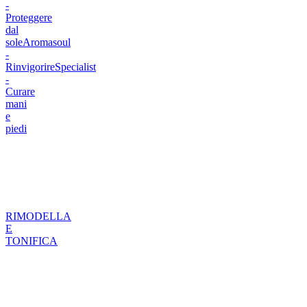
-
Proteggere
dal
sole
Aromasoul
-
Rinvigorire
Specialist
-
Curare
mani
e
piedi
RIMODELLA
E
TONIFICA