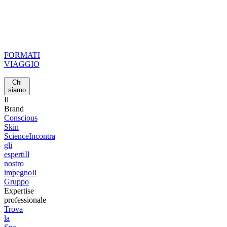
FORMATI
VIAGGIO
Chi
siamo
Il
Brand
Conscious
Skin
Science
Incontra
gli
esperti
Il
nostro
impegno
Il
Gruppo
Expertise
professionale
Trova
la