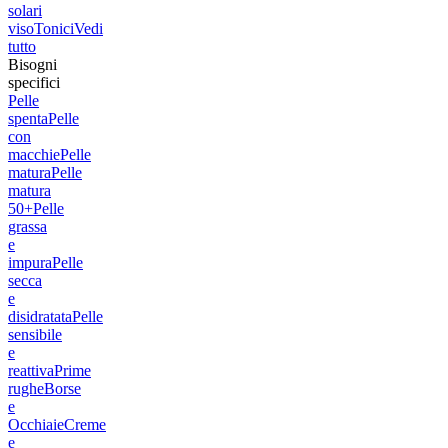
solari
viso
Tonici
Vedi
tutto
Bisogni
specifici
Pelle
spenta
Pelle
con
macchie
Pelle
matura
Pelle
matura
50+
Pelle
grassa
e
impura
Pelle
secca
e
disidratata
Pelle
sensibile
e
reattiva
Prime
rughe
Borse
e
Occhiaie
Creme
e