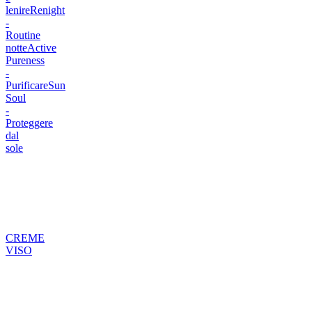
lenire
Renight
-
Routine
notte
Active
Pureness
-
Purificare
Sun
Soul
-
Proteggere
dal
sole
CREME
VISO