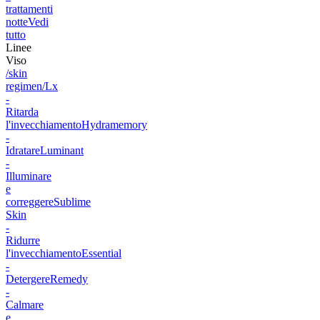
trattamenti
notte
Vedi
tutto
Linee
Viso
/skin
regimen/Lx
-
Ritarda
l'invecchiamento
Hydramemory
-
Idratare
Luminant
-
Illuminare
e
correggere
Sublime
Skin
-
Ridurre
l'invecchiamento
Essential
-
Detergere
Remedy
-
Calmare
e