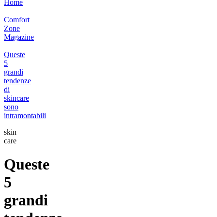
Home
Comfort
Zone
Magazine
Queste
5
grandi
tendenze
di
skincare
sono
intramontabili
skin
care
Queste
5
grandi