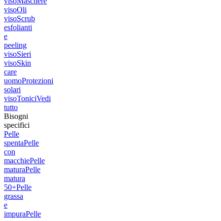
viso
Maschere
viso
Oli
viso
Scrub
esfolianti
e
peeling
viso
Sieri
viso
Skin
care
uomo
Protezioni
solari
viso
Tonici
Vedi
tutto
Bisogni
specifici
Pelle
spenta
Pelle
con
macchie
Pelle
matura
Pelle
matura
50+
Pelle
grassa
e
impura
Pelle