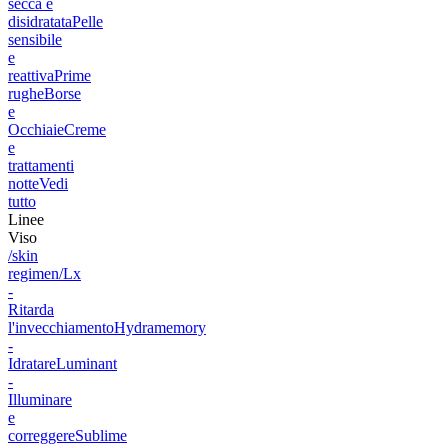
secca e
disidratata
Pelle
sensibile
e
reattiva
Prime
rughe
Borse
e
Occhiaie
Creme
e
trattamenti
notte
Vedi
tutto
Linee
Viso
/skin
regimen/Lx
-
Ritarda
l'invecchiamento
Hydramemory
-
Idratare
Luminant
-
Illuminare
e
correggere
Sublime