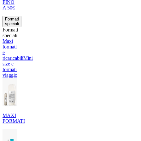
FINO
A 50€
Formati
speciali
Formati
speciali
Maxi
formati
e
ricaricabili
Mini
size e
formati
viaggio
MAXI
FORMATI