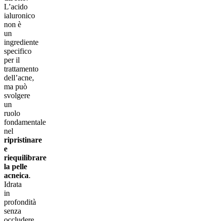
L’acido
ialuronico
non è
un
ingrediente
specifico
per il
trattamento
dell’acne,
ma può
svolgere
un
ruolo
fondamentale
nel
ripristinare
e
riequilibrare
la pelle
acneica
.
Idrata
in
profondità
senza
occludere