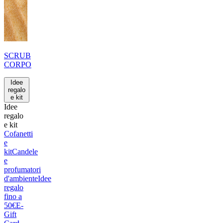
SCRUB
CORPO
Idee
regalo
e kit
Idee
regalo
e kit
Cofanetti
e
kit
Candele
e
profumatori
d'ambiente
Idee
regalo
fino a
50€
E-
Gift