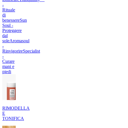
-
Rituale
di
benessere
Sun
Soul -
Proteggere
dal
sole
Aromasoul
-
Rinvigorire
Specialist
-
Curare
mani e
piedi
RIMODELLA
E
TONIFICA