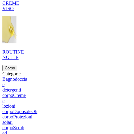
CREME
VISO
ROUTINE
NOTTE
Corpo
Categorie
Bagnodoccia
e
detergenti
corpo
Creme
e
lozioni
corpo
Doposole
Oli
corpo
Protezioni
solari
corpo
Scrub
ed