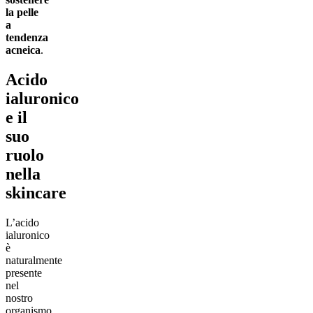
la pelle
a
tendenza
acneica
.
Acido
ialuronico
e il
suo
ruolo
nella
skincare
L’acido
ialuronico
è
naturalmente
presente
nel
nostro
organismo,