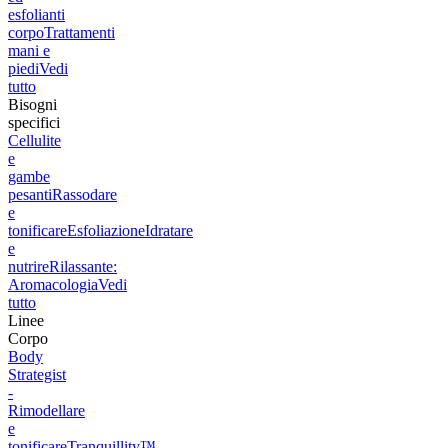
esfolianti
corpo
Trattamenti
mani e
piedi
Vedi
tutto
Bisogni
specifici
Cellulite
e
gambe
pesanti
Rassodare
e
tonificare
Esfoliazione
Idratare
e
nutrire
Rilassante:
Aromacologia
Vedi
tutto
Linee
Corpo
Body
Strategist
-
Rimodellare
e
tonificare
Tranquillity™