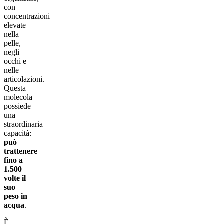
con
concentrazioni
elevate
nella
pelle,
negli
occhi e
nelle
articolazioni.
Questa
molecola
possiede
una
straordinaria
capacità:
può
trattenere
fino a
1.500
volte il
suo
peso in
acqua
.
È