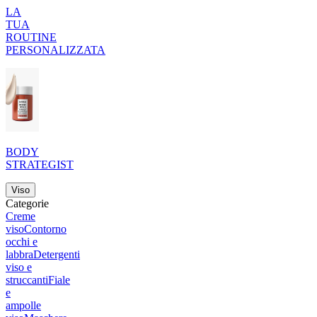
LA
TUA
ROUTINE
PERSONALIZZATA
BODY
STRATEGIST
Viso
Categorie
Creme
viso
Contorno
occhi e
labbra
Detergenti
viso e
struccanti
Fiale
e
ampolle