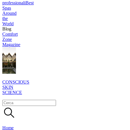
professionali
Best
Spas
Around
the
World
Blog
Comfort
Zone
Magazine
CONSCIOUS
SKIN
SCIENCE
Home