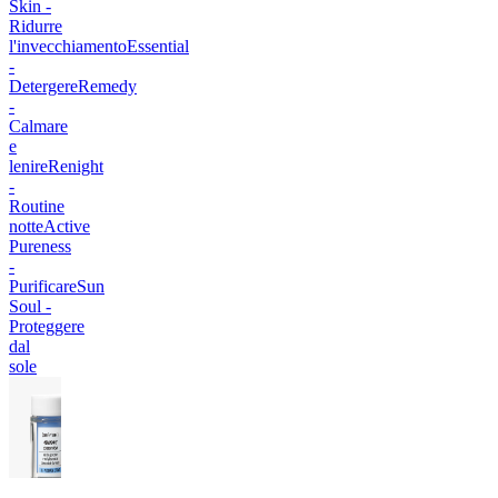
Skin -
Ridurre
l'invecchiamento
Essential
-
Detergere
Remedy
-
Calmare
e
lenire
Renight
-
Routine
notte
Active
Pureness
-
Purificare
Sun
Soul -
Proteggere
dal
sole