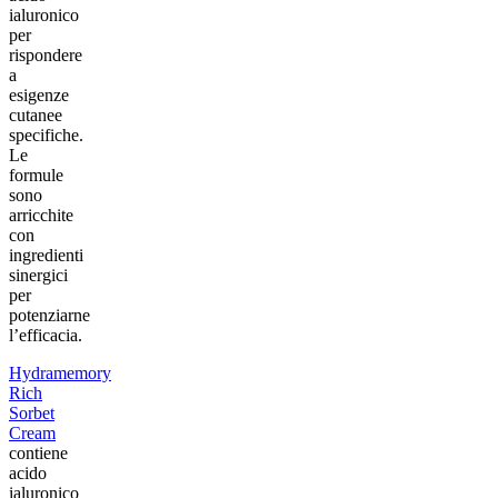
ialuronico
per
rispondere
a
esigenze
cutanee
specifiche.
Le
formule
sono
arricchite
con
ingredienti
sinergici
per
potenziarne
l’efficacia.
Hydramemory
Rich
Sorbet
Cream
contiene
acido
ialuronico