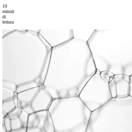
10
minuti
di
lettura