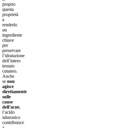
proprio
questa
proprietà
a
renderlo
un
ingrediente
chiave
per
preservare
l’idratazione
dell’intero
tessuto
cutaneo.
Anche
se
non
agisce
direttamente
sulle
cause
dell’acne
,
l’acido
ialuronico
contribuisce
a