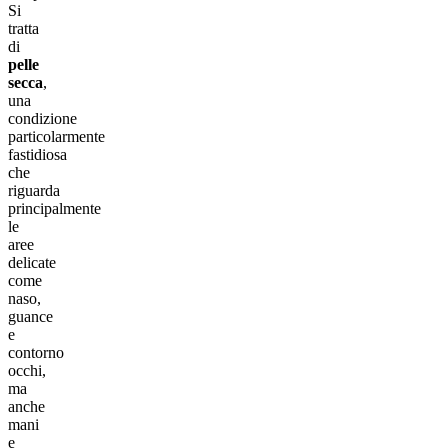
Si
tratta
di
pelle
secca
,
una
condizione
particolarmente
fastidiosa
che
riguarda
principalmente
le
aree
delicate
come
naso,
guance
e
contorno
occhi,
ma
anche
mani
e