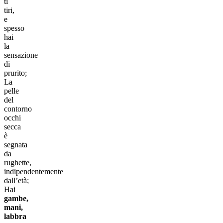
ti
tiri,
e
spesso
hai
la
sensazione
di
prurito;
La
pelle
del
contorno
occhi
secca
è
segnata
da
rughette,
indipendentemente
dall’età;
Hai
gambe,
mani,
labbra