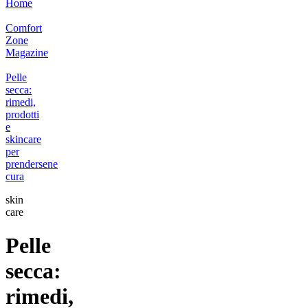
Home
Comfort
Zone
Magazine
Pelle
secca:
rimedi,
prodotti
e
skincare
per
prendersene
cura
skin
care
Pelle
secca:
rimedi,