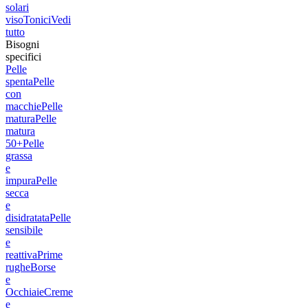
solari
viso
Tonici
Vedi
tutto
Bisogni
specifici
Pelle
spenta
Pelle
con
macchie
Pelle
matura
Pelle
matura
50+
Pelle
grassa
e
impura
Pelle
secca
e
disidratata
Pelle
sensibile
e
reattiva
Prime
rughe
Borse
e
Occhiaie
Creme
e