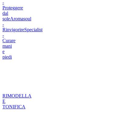
-
Proteggere
dal
sole
Aromasoul
-
Rinvigorire
Specialist
-
Curare
mani
e
piedi
RIMODELLA
E
TONIFICA