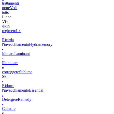
trattamenti
notte
Vedi
tutto
Linee
Viso
/skin
regimen/Lx
-
Ritarda
l'invecchiamento
Hydramemory
-
Idratare
Luminant
-
Illuminare
e
correggere
Sublime
Skin
-
Ridurre
l'invecchiamento
Essential
-
Detergere
Remedy
-
Calmare
e