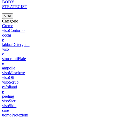
BODY
STRATEGIST
Viso
Categorie
Creme
viso
Contorno
occhi
e
labbra
Detergenti
viso
e
struccanti
Fiale
e
ampolle
viso
Maschere
viso
Oli
viso
Scrub
esfolianti
e
peeling
viso
Sieri
viso
Skin
care
uomo
Protezioni