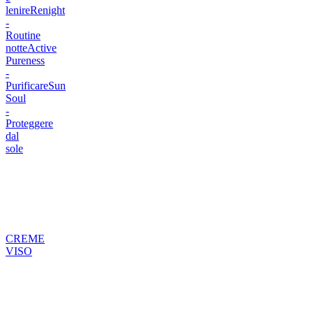
lenire
Renight
-
Routine
notte
Active
Pureness
-
Purificare
Sun
Soul
-
Proteggere
dal
sole
CREME
VISO