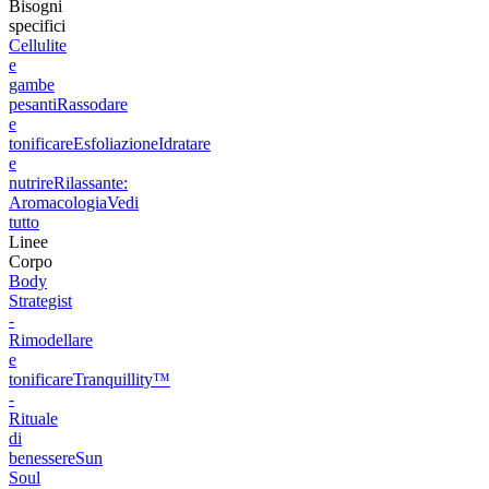
Bisogni
specifici
Cellulite
e
gambe
pesanti
Rassodare
e
tonificare
Esfoliazione
Idratare
e
nutrire
Rilassante:
Aromacologia
Vedi
tutto
Linee
Corpo
Body
Strategist
-
Rimodellare
e
tonificare
Tranquillity™
-
Rituale
di
benessere
Sun
Soul