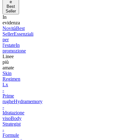
e
Best
Seller
In
evidenza
Novità
Best
Seller
Essenziali
per
l'estate
In
promozione
Linee
più
amate
Skin
Regimen
Lx
-
Prime
rughe
Hydramemory
-
Idratazione
viso
Body
Strategist
-
Formule