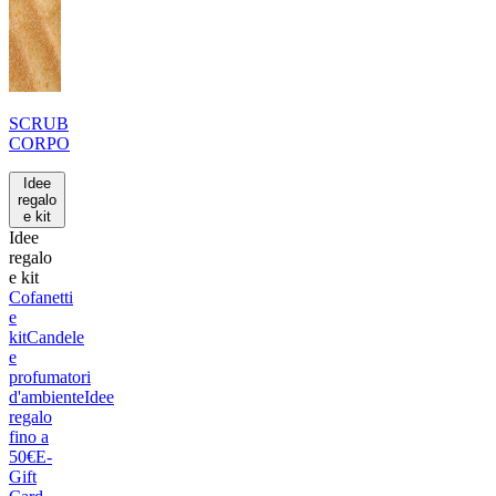
SCRUB
CORPO
Idee
regalo
e kit
Idee
regalo
e kit
Cofanetti
e
kit
Candele
e
profumatori
d'ambiente
Idee
regalo
fino a
50€
E-
Gift