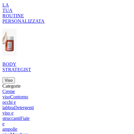
LA
TUA
ROUTINE
PERSONALIZZATA
BODY
STRATEGIST
Viso
Categorie
Creme
viso
Contorno
occhi e
labbra
Detergenti
viso e
struccanti
Fiale
e
ampolle