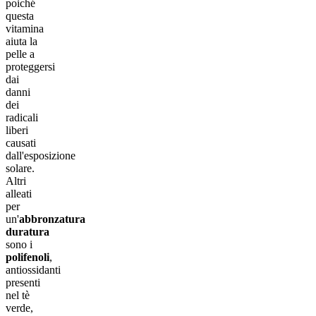
poiché
questa
vitamina
aiuta la
pelle a
proteggersi
dai
danni
dei
radicali
liberi
causati
dall'esposizione
solare.
Altri
alleati
per
un'
abbronzatura
duratura
sono i
polifenoli
,
antiossidanti
presenti
nel tè
verde,