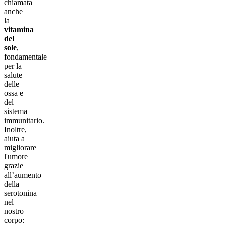
chiamata
anche
la
vitamina
del
sole
,
fondamentale
per la
salute
delle
ossa e
del
sistema
immunitario.
Inoltre,
aiuta a
migliorare
l'umore
grazie
all’aumento
della
serotonina
nel
nostro
corpo: