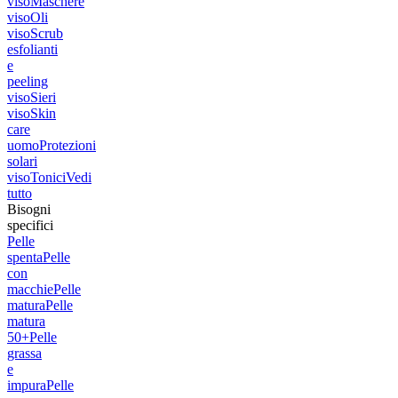
viso
Maschere
viso
Oli
viso
Scrub
esfolianti
e
peeling
viso
Sieri
viso
Skin
care
uomo
Protezioni
solari
viso
Tonici
Vedi
tutto
Bisogni
specifici
Pelle
spenta
Pelle
con
macchie
Pelle
matura
Pelle
matura
50+
Pelle
grassa
e
impura
Pelle