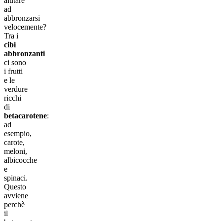
aiutare
ad
abbronzarsi
velocemente?
Tra i
cibi
abbronzanti
ci sono
i frutti
e le
verdure
ricchi
di
betacarotene
:
ad
esempio,
carote,
meloni,
albicocche
e
spinaci.
Questo
avviene
perchè
il