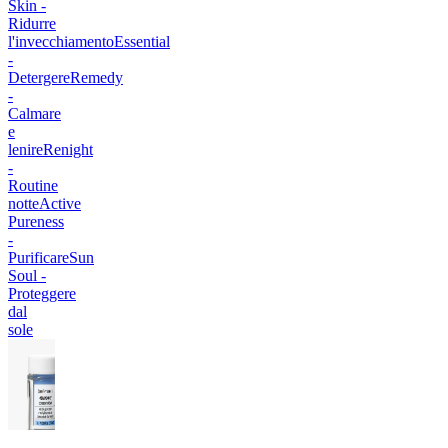
Skin -
Ridurre
l'invecchiamento
Essential
-
Detergere
Remedy
-
Calmare
e
lenire
Renight
-
Routine
notte
Active
Pureness
-
Purificare
Sun
Soul -
Proteggere
dal
sole