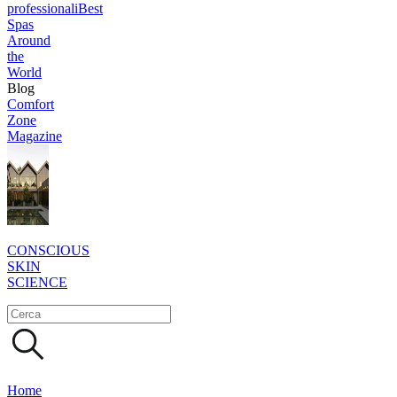
professionali
Best
Spas
Around
the
World
Blog
Comfort
Zone
Magazine
CONSCIOUS
SKIN
SCIENCE
Home