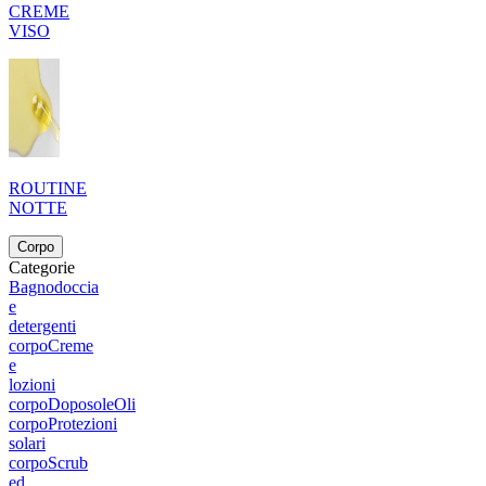
CREME
VISO
ROUTINE
NOTTE
Corpo
Categorie
Bagnodoccia
e
detergenti
corpo
Creme
e
lozioni
corpo
Doposole
Oli
corpo
Protezioni
solari
corpo
Scrub
ed