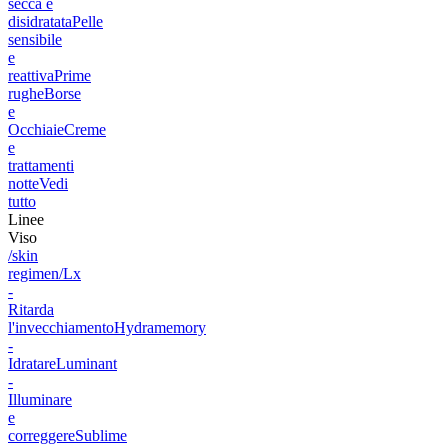
secca e
disidratata
Pelle
sensibile
e
reattiva
Prime
rughe
Borse
e
Occhiaie
Creme
e
trattamenti
notte
Vedi
tutto
Linee
Viso
/skin
regimen/Lx
-
Ritarda
l'invecchiamento
Hydramemory
-
Idratare
Luminant
-
Illuminare
e
correggere
Sublime