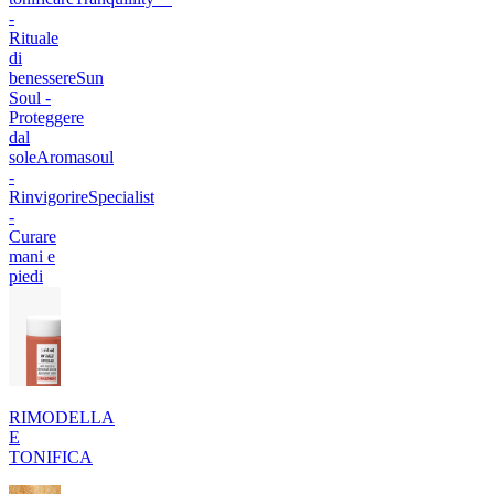
-
Rituale
di
benessere
Sun
Soul -
Proteggere
dal
sole
Aromasoul
-
Rinvigorire
Specialist
-
Curare
mani e
piedi
RIMODELLA
E
TONIFICA