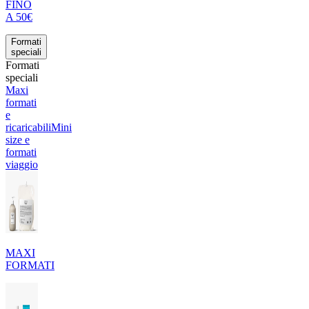
FINO
A 50€
Formati
speciali
Formati
speciali
Maxi
formati
e
ricaricabili
Mini
size e
formati
viaggio
MAXI
FORMATI