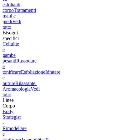
esfolianti
corpo
Trattamenti
mani e
piedi
Vedi
tutto
Bisogni
specifici
Cellulite
e
gambe
pesanti
Rassodare
e
tonificare
Esfoliazione
Idratare
e
nutrire
Rilassante:
Aromacologia
Vedi
tutto
Linee
Corpo
Body
Strategist
-
Rimodellare
e
tonificare
Tranquillity™