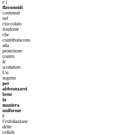
e i
flavonoidi
contenuti
nel
cioccolato
fondente
che
contribuiscono
alla
protezione
contro
le
scottature.
Un
segreto
per
abbronzarsi
bene
in
maniera
uniforme
è
l’esfoliazione
delle
cellule