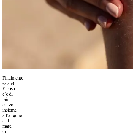
Finalmente
estate!
E cosa
c’è di
più
estivo,
insieme
all’anguria
e al
mare,
di