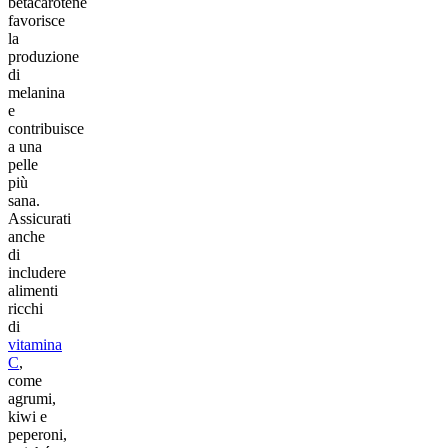
betacarotene
favorisce
la
produzione
di
melanina
e
contribuisce
a una
pelle
più
sana.
Assicurati
anche
di
includere
alimenti
ricchi
di
vitamina
C
,
come
agrumi,
kiwi e
peperoni,