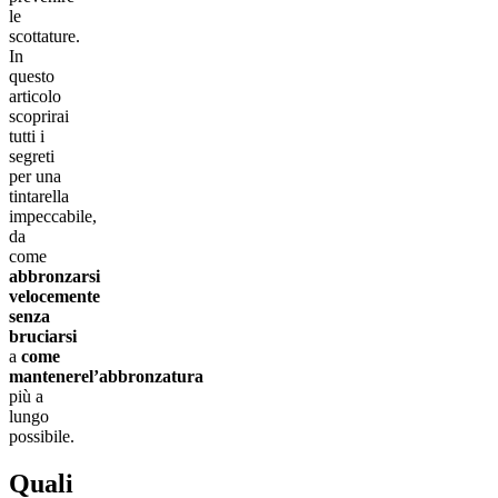
le
scottature.
In
questo
articolo
scoprirai
tutti i
segreti
per una
tintarella
impeccabile,
da
come
abbronzarsi
velocemente
senza
bruciarsi
a
come
mantenerel’abbronzatura
più a
lungo
possibile.
Quali