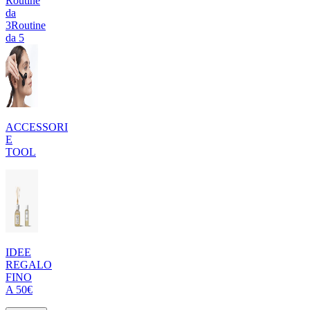
Routine
da
3
Routine
da 5
ACCESSORI
E
TOOL
IDEE
REGALO
FINO
A 50€