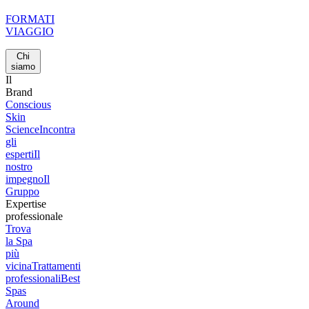
FORMATI
VIAGGIO
Chi
siamo
Il
Brand
Conscious
Skin
Science
Incontra
gli
esperti
Il
nostro
impegno
Il
Gruppo
Expertise
professionale
Trova
la Spa
più
vicina
Trattamenti
professionali
Best
Spas
Around