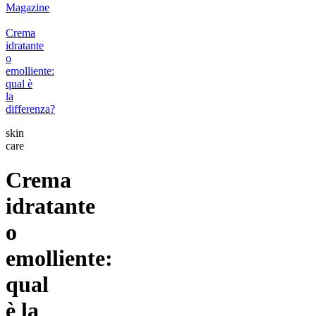
Magazine
Crema
idratante
o
emolliente:
qual è
la
differenza?
skin
care
Crema
idratante
o
emolliente:
qual
è la