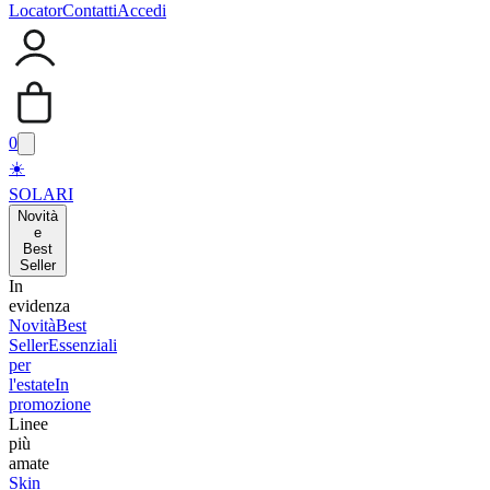
Locator
Contatti
Accedi
0
☀️
SOLARI
Novità
e
Best
Seller
In
evidenza
Novità
Best
Seller
Essenziali
per
l'estate
In
promozione
Linee
più
amate
Skin