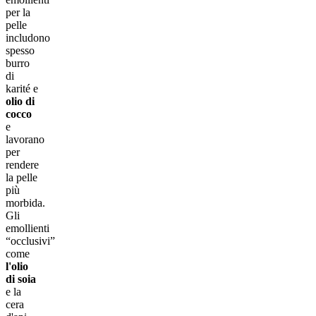
per la
pelle
includono
spesso
burro
di
karité e
olio di
cocco
e
lavorano
per
rendere
la pelle
più
morbida.
Gli
emollienti
“occlusivi”
come
l'olio
di soia
e la
cera