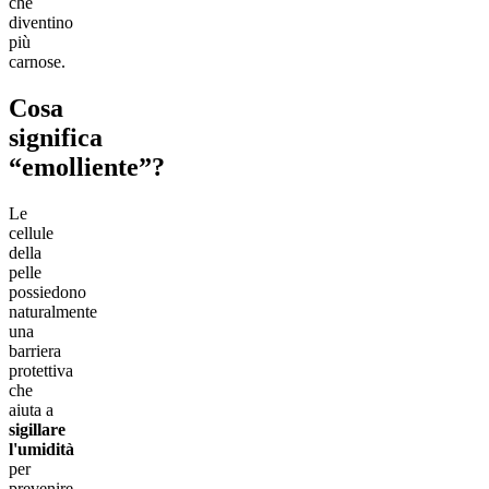
che
diventino
più
carnose.
Cosa
significa
“emolliente”?
Le
cellule
della
pelle
possiedono
naturalmente
una
barriera
protettiva
che
aiuta a
sigillare
l'umidità
per
prevenire