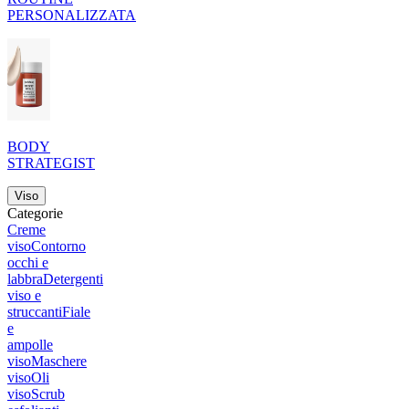
PERSONALIZZATA
BODY
STRATEGIST
Viso
Categorie
Creme
viso
Contorno
occhi e
labbra
Detergenti
viso e
struccanti
Fiale
e
ampolle
viso
Maschere
viso
Oli
viso
Scrub