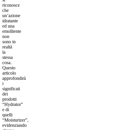
riconosce
che
un’azione
idratante
ed una
emolliente
non
sono in
realtà
la
stessa
cosa.
Questo
articolo
approfondirà
i
significati
dei
prodotti
“Hydrator”
e di
quelli
“Moisturizer”,
evidenziando