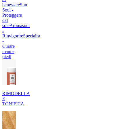
benessere
Sun
Soul -
Proteggere
dal
sole
Aromasoul
-
Rinvigorire
Specialist
-
Curare
mani e
piedi
RIMODELLA
E
TONIFICA