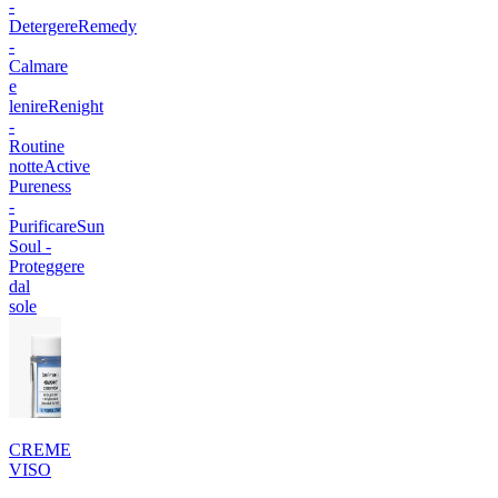
-
Detergere
Remedy
-
Calmare
e
lenire
Renight
-
Routine
notte
Active
Pureness
-
Purificare
Sun
Soul -
Proteggere
dal
sole
CREME
VISO