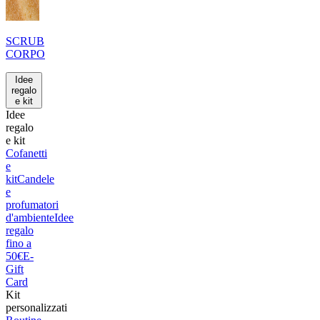
SCRUB
CORPO
Idee
regalo
e kit
Idee
regalo
e kit
Cofanetti
e
kit
Candele
e
profumatori
d'ambiente
Idee
regalo
fino a
50€
E-
Gift
Card
Kit
personalizzati