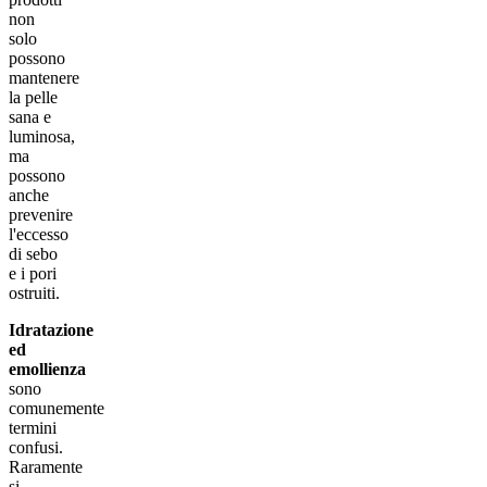
non
solo
possono
mantenere
la pelle
sana e
luminosa,
ma
possono
anche
prevenire
l'eccesso
di sebo
e i pori
ostruiti.
Idratazione
ed
emollienza
sono
comunemente
termini
confusi.
Raramente
si