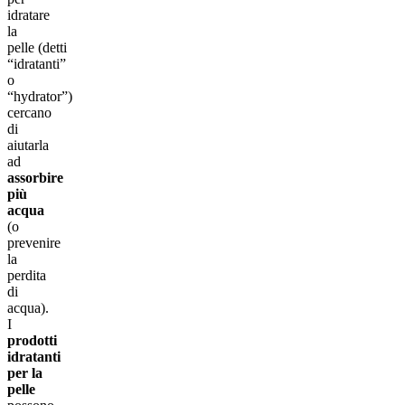
idratare
la
pelle (detti
“idratanti”
o
“hydrator”)
cercano
di
aiutarla
ad
assorbire
più
acqua
(o
prevenire
la
perdita
di
acqua).
I
prodotti
idratanti
per la
pelle