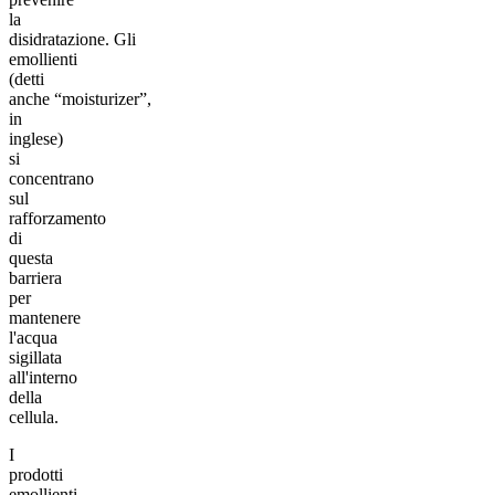
la
disidratazione. Gli
emollienti
(detti
anche “moisturizer”,
in
inglese)
si
concentrano
sul
rafforzamento
di
questa
barriera
per
mantenere
l'acqua
sigillata
all'interno
della
cellula.
I
prodotti
emollienti