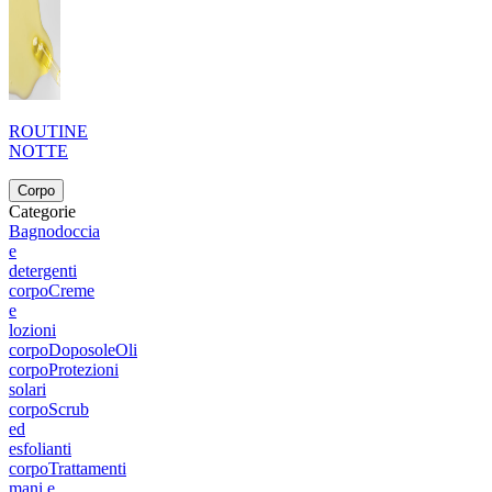
ROUTINE
NOTTE
Corpo
Categorie
Bagnodoccia
e
detergenti
corpo
Creme
e
lozioni
corpo
Doposole
Oli
corpo
Protezioni
solari
corpo
Scrub
ed
esfolianti
corpo
Trattamenti
mani e