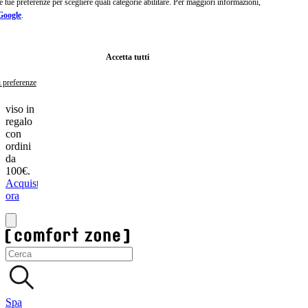
 le tue preferenze per scegliere quali categorie abilitare. Per maggiori informazioni,
Passa
 Google
.
al
contenuto
principale
Vai
Accetta tutti
al
footer
i preferenze
Maschera
10€ di
viso in
sconto
regalo
sul
con
prossimo
ordini
ordine.
da
Iscriviti
100€.
ora
Acquista
ora
Spa