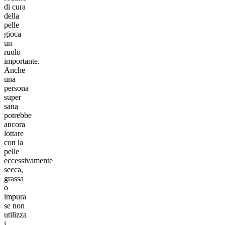
di cura
della
pelle
gioca
un
ruolo
importante.
Anche
una
persona
super
sana
potrebbe
ancora
lottare
con la
pelle
eccessivamente
secca,
grassa
o
impura
se non
utilizza
i