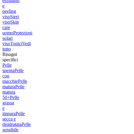
esfolianti
e
peeling
viso
Sieri
viso
Skin
care
uomo
Protezioni
solari
viso
Tonici
Vedi
tutto
Bisogni
specifici
Pelle
spenta
Pelle
con
macchie
Pelle
matura
Pelle
matura
50+
Pelle
grassa
e
impura
Pelle
secca e
disidratata
Pelle
sensibile