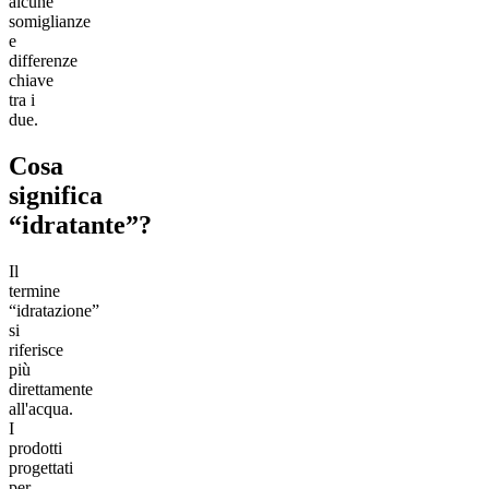
alcune
somiglianze
e
differenze
chiave
tra i
due.
Cosa
significa
“idratante”?
Il
termine
“idratazione”
si
riferisce
più
direttamente
all'acqua.
I
prodotti
progettati
per