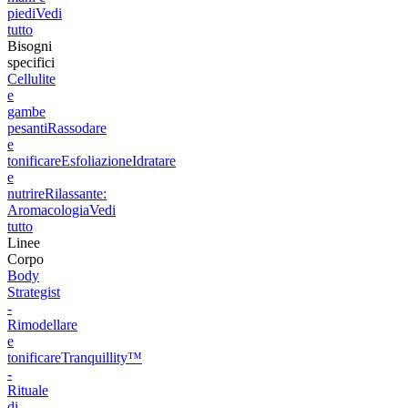
piedi
Vedi
tutto
Bisogni
specifici
Cellulite
e
gambe
pesanti
Rassodare
e
tonificare
Esfoliazione
Idratare
e
nutrire
Rilassante:
Aromacologia
Vedi
tutto
Linee
Corpo
Body
Strategist
-
Rimodellare
e
tonificare
Tranquillity™
-
Rituale
di